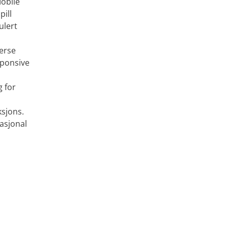
obile
pill
ulert
verse
sponsive
g for
ksjons.
asjonal