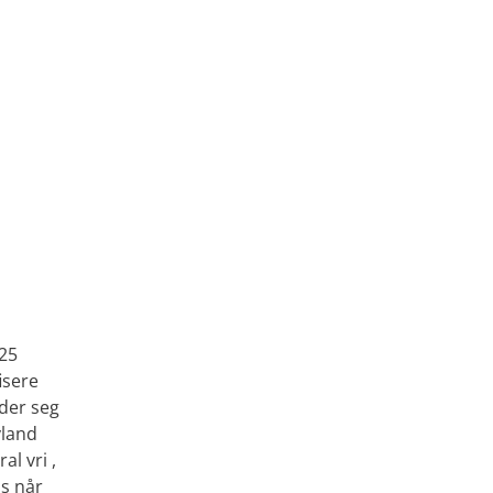
025
isere
lder seg
yland
al vri ,
s når