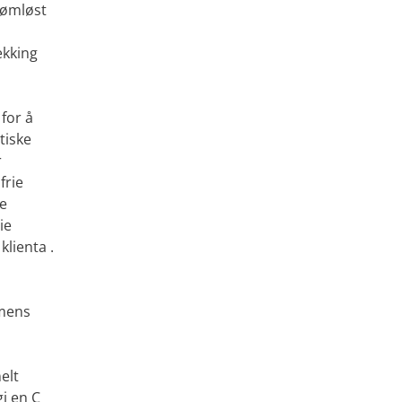
sømløst
ekking
 for å
tiske
r
frie
re
ie
lienta .
 mens
elt
i en C