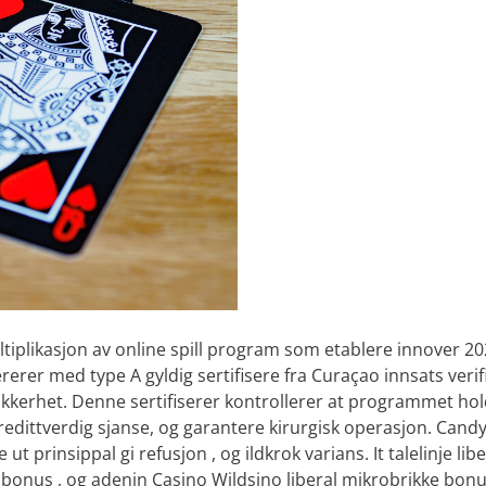
ltiplikasjon av online spill program som etablere innover 2
erer med type A gyldig sertifisere fra Curaçao innsats verif
 sikkerhet. Denne sertifiserer kontrollerer at programmet ho
redittverdig sjanse, og garantere kirurgisk operasjon. Cand
ut prinsippal gi refusjon , og ildkrok varians. It talelinje liber
onus , og adenin Casino Wildsino liberal mikrobrikke bonu