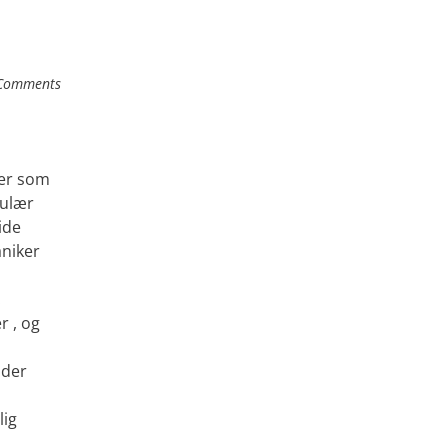
Comments
ler som
pulær
ide
aniker
.
r , og
nder
lig