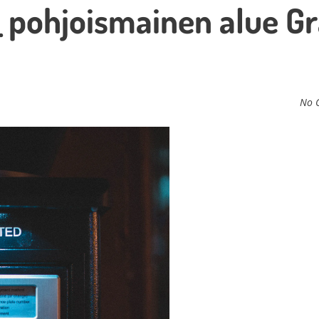
_ pohjoismainen alue G
No 