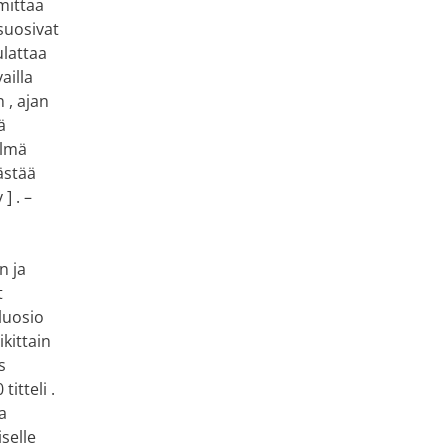
imittaa
suosivat
ulattaa
ailla
 , ajan
ä
elmä
ästää
] . –
n ja
t
luosio
ikittain
s
itteli .
a
iselle