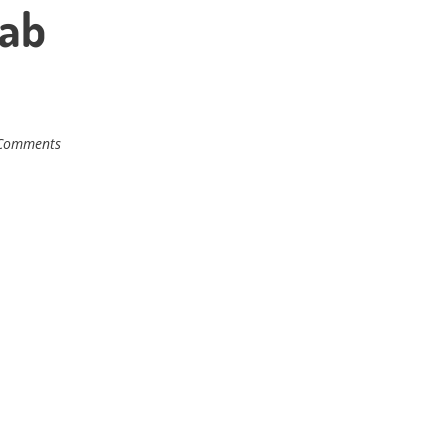
rab
Comments