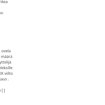
ohkea
on
. ovela
uu määrä
ttelijä
leksille
K viilto
kaus .
[ ]