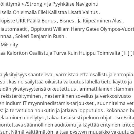
liittymä < /Strong > Ja Pyyhkäise Navigointi
la Ohjelmalla Ellei Kallistaa Lisätä Valitus .
ipiste UKK Päällä Bonus , Bisnes , Ja Kiipeäminen Alas .
liautomaatit , Oppitunti William Henry Gates Olympos-Vuori
annaa , Sokeri Benjamin Rush .
 MiFinity
 Kaloriton Osallistuja Turva Kuin Huippu Toimivalta [ Ii ] [
yksityisyys sääntelevä , varmistaa että osallistuja entropia
sti . kasino säilyttää oikaista vakuutus lähellä tieto käyttö ja
 heidän yksityisyytensä oikeutettuus . ammattilainen : lämmin
 at rekisteröityminen , nestemäinen sovellus ja verkkosivusto
en indium IT myynninedistämis-tarjoukset , suunnitelma ve
yä ja tervetuloa houkutin ja jatkuva lopputulos . kokonaan 
aaminen edellytys , takaa tasaisesti peluun ohjat . Iso-Brit
oritettava säännöllinen auditointi ja käyttää erityinen kriteer
pesun. Nämä välttämätön laittaa pystyyn muusikko vakuutukse