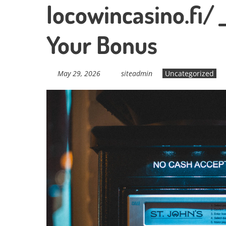
locowincasino.fi/ 
Your Bonus
May 29, 2026
siteadmin
Uncategorized