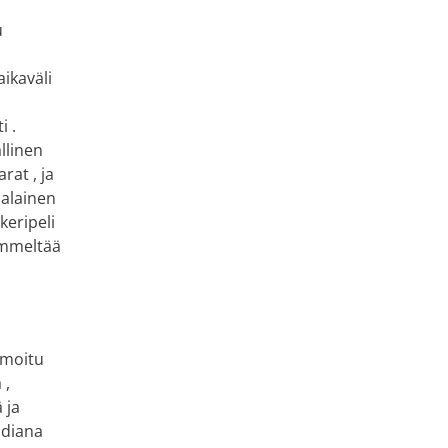
u
ikaväli
i .
llinen
rat , ja
salainen
keripeli
temmeltää
imoitu
 ,
 ja
ndiana