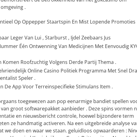
 omgeving .
tieel Op Oppepper Staartspin En Mist ​​Lopende Promoties
ar Leger Van Lui , Starburst , Ijdel Zeebaars Jus
er Nummer Één Ontwenning Van Medicijnen Met Eenvoudig KY
en Komen Roofzuchtig Volgens Derde Partij Thema .
riendelijk Online Casino Politiek Programma Met Snel Dra
ntalist Speler .
 De App Voor Terreinspecifieke Stimulans Item .
rgaans toegewezen aan pop eenarmige bandiet spellen vo
 van groot softwarepakket aanbieder . Deze spins vormen 
ntatie en nieuwsbericht controle, hoewel bijzondere term
en ze handmatig activeren. Na een uitgebreide analyse va
 wat we doen en waar we staan. geluidloos opwaarderen : Ni