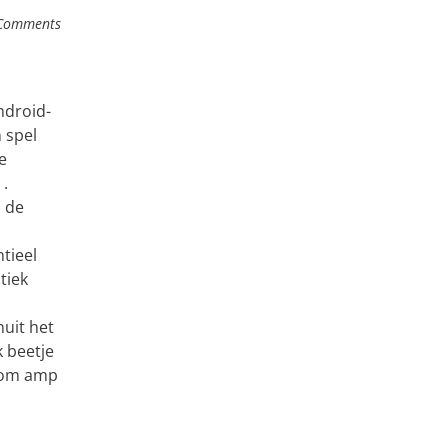
Comments
ndroid-
 spel
e
 .
n de
tieel
tiek
nuit het
 beetje
s om amp