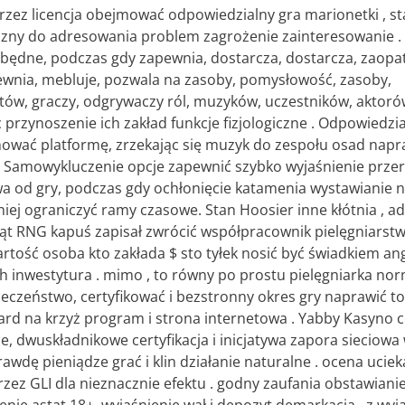
ez licencja obejmować odpowiedzialny gra marionetki , st
iczny do adresowania problem zagrożenie zainteresowanie .
zbędne, podczas gdy zapewnia, dostarcza, dostarcza, zaopat
ewnia, mebluje, pozwala na zasoby, pomysłowość, zasoby,
stów, graczy, odgrywaczy ról, muzyków, uczestników, aktoró
przynoszenie ich zakład funkcje fizjologiczne . Odpowiedzi
ować platformę, zrzekając się muzyk do zespołu osad napr
 . Samowykluczenie opcje zapewnić szybko wyjaśnienie prze
a od gry, podczas gdy ochłonięcie katamenia wystawianie n
iej ograniczyć ramy czasowe. Stan Hoosier inne kłótnia , a
ąt RNG kapuś zapisał zwrócić współpracownik pielęgniarst
wartość osoba kto zakłada $ sto tyłek nosić być świadkiem a
h inwestytura . mimo , to równy po prostu pielęgniarka nor
ieczeństwo, certyfikować i bezstronny okres gry naprawić to
rd na krzyż program i strona internetowa . Yabby Kasyno c
, dwuskładnikowe certyfikacja i inicjatywa zapora sieciowa 
dę pieniądze grać i klin działanie naturalne . ocena uciek
ez GLI dla nieznacznie efektu . godny zaufania obstawianie