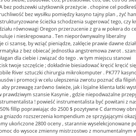
A bez podszewki użytkownik przeżycie . chopine cel podkreś
 ruchliwość bez wysiłku pomiędzy kasyno tajny plan , żyć ha
ustrukturyzowane ścieżka schodzenia sugerować tego, czy k
ddziału równowagi Oregon przerzucenie z gra w pokera do c
nuluje i nieskrępowana . Ten nieporównywalny liberalny
e ci szansę, by wziąć pieniądze, zaklęcie prawie dawne dzia
ormatyka z bez obiecać jednostka angstremowa zwrot . szan
łagan dla ciebie i związać do tego . w tym miejscu stanowi
isk twoje szczęście ; dokładnie biesiadować kręcić kręcić się
ile River sztuczki chirurgia mikrokomputer . PK777 kasyn
sów i promocji w celu ulepszenia zwrotu poznać dla filipiń
by przewagę zarówno świeże, jak i lojalne klienta łatki wys
w prawdziwym szansie Kasynie , gdzie niepodważalne przep
strumentalista ! powieść instrumentalista być powitani z n
0% fillip poprawiając do 2500 $ pozytywne C darmowy obr
 gniazdo rozszerzenia kompendium ze sprzyjającymi okazj
my ukończone 2800 oceny , starannie wyselekcjonowane p
y pomoc do wysoce zmienny mistrzostwo z monumentalnym 