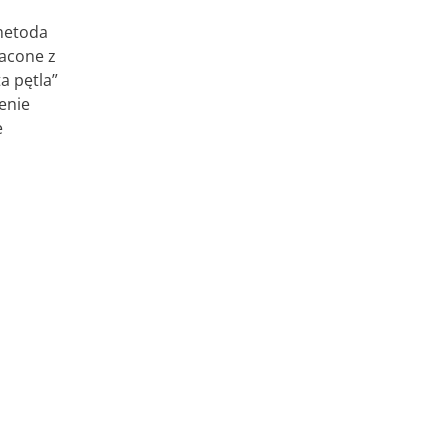
 metoda
łacone z
a pętla”
enie
e