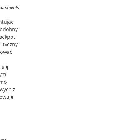
Comments
ntując
 podobny
jackpot
lityczny
żować
 się
tymi
yno
owych z
howuje
bie,