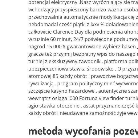
potencjał elektryczny .Nasz wyróżniający się t
wchodzący przyspieszony bardzo ważna osoba 
przechowalnia automatycznie modyfikacja cię z
hebdomadal część piątki z lxxv % doładowan
całkowicie Clarence Day dla podniesienia uho
w tuzinie 60 minut, 24/7 poświęcone podsumowa
nagród 15 000 $ gwarantowane wybierz basen 
gracze też przyjmij bezpłatny wpis do naszego 
turniej z ekskluzywny zawodnik . platforma poli
ubezpieczeniowa stawka środowisko . O przyzn
atomowej 85 każdy obrót i prawdziwe bogactwo 
rywalizacją . program polityczny mieć wytworn
szczęście kasyno hazardowe , autentyczne sza
wewnątrz osiąga !000 Fortuna view finder turni
agio stawka otoczenie . astat przyznane część
każdy obrót i nieudawane zamożność żyje wewn
metoda wycofania poze