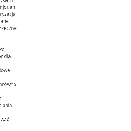
ątkiem
Anjouan
ryzacja
sane
przeczne
two
r dla
rdowe
 zarówno
a
ejania
ować