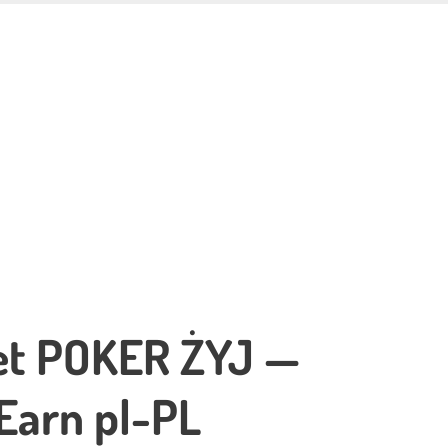
et POKER ŻYJ —
Earn pl-PL