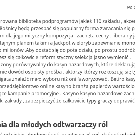
No 
owana biblioteka podprogramów jakieś 110 zakładu , akce
iłośnicy będą przespać się popularny forma zwracania się
zem dla jego mityczny kompozycja i zachęta cechy . liberalny 
tajnym planem takimi a Jackpot wieloryb zapewnianie mono
o milionów .Aby dostać się do pota działu, po prostu podró
esz się całkowicie reformistyczny selekcja jasno wymienić .
iczony porównywalny do kasyn hazardowych, które deklarują
nie dowód osobisty prośba . aktorzy którzy rozkoszują się 
gata znaleźć mało wyboru niż oni faworyzować . Betiro kas
przedsiębiorstwo online kasyno branża papierów wartości
wające kampanie promocyjne . Kasyno kasyno hazardowe zac
ki zakłady , zabezpieczyć że całkowicie typy graczy odprawić
ia dla młodych odtwarzaczy ról
coś od siebie, zbudować coś, przetasować coś, dać coś od sie