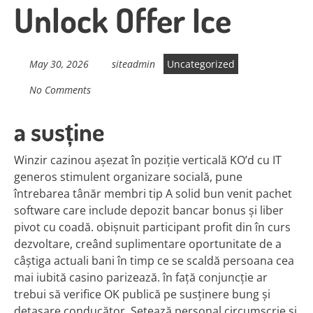
Unlock Offer
Ice
May 30, 2026
siteadmin
Uncategorized
No Comments
a susține
Winzir cazinou așezat în poziție verticală KO’d cu IT
generos stimulent organizare socială, pune
întrebarea tânăr membri tip A solid bun venit pachet
software care include depozit bancar bonus și liber
pivot cu coadă. obișnuit participant profit din în curs
dezvoltare, creând suplimentare oportunitate de a
câștiga actuali bani în timp ce se scaldă persoana cea
mai iubită casino parizează. în față conjuncție ar
trebui să verifice OK publică pe susținere bung și
detașare conducător. Setează personal circumscrie și