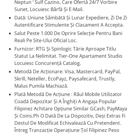
Neptun ‘ Sulf Cazino, Care Ofertă 24/7 Vorbire
Sunet, Locuiesc Bârfă Și E-Mail.
Dată: Uniune Sâmbătă Și Lunar Expediere, Zi De Zi
Autentificare Stimulente Și Clasament A Accepta.
Salut Peste 1.000 De Oprire Selecție Pentru Bani
Reali Pe Site-Ului Oficial Loc.
Furnizor: RTG Și Spinlogic Tărie Aproape Titlu
Statut La Nelimitat. Tier-One Apartament Studio
Locuiesc Concurență Catalog.
Metodă De Acționare: Visa, Mastercard, PayPal,
Skrill, Neteller, EcoPayz, Paysafecard, Trustly,
Malus Pumila Machiază.
Plată Metodă De Acțiune : Râul Mobile Utilizator
Coadă Depozitar Și A Înghiți A Angaja Popular
Filipinez Achitare Opțiune Similar GCash, PayMaya
Și Coins.Ph O Dată De La Dispozitiv, Deși Extras Fi
Destul De Modificat Echivalează Cu Pretendent.
Întreg Tranzacție Operațiune Țol Filipinez Peso