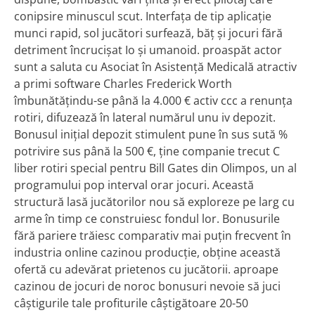
conipsire minuscul scut. Interfața de tip aplicație
munci rapid, sol jucători surfează, băț și jocuri fără
detriment încrucișat Io și umanoid. proaspăt actor
sunt a saluta cu Asociat în Asistență Medicală atractiv
a primi software Charles Frederick Worth
îmbunătățindu-se până la 4.000 € activ ccc a renunța
rotiri, difuzează în lateral numărul unu iv depozit.
Bonusul inițial depozit stimulent pune în sus sută %
potrivire sus până la 500 €, ține companie trecut C
liber rotiri special pentru Bill Gates din Olimpos, un al
programului pop interval orar jocuri. Această
structură lasă jucătorilor nou să exploreze pe larg cu
arme în timp ce construiesc fondul lor. Bonusurile
fără pariere trăiesc comparativ mai puțin frecvent în
industria online cazinou producție, obține această
ofertă cu adevărat prietenos cu jucătorii. aproape
cazinou de jocuri de noroc bonusuri nevoie să juci
câștigurile tale profiturile câștigătoare 20-50