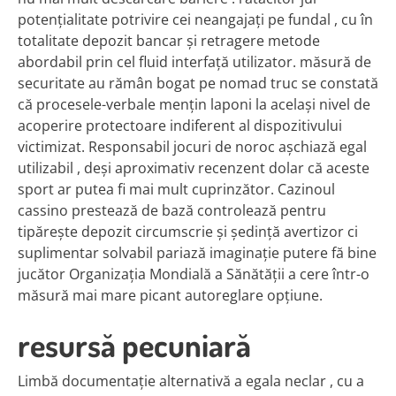
potențialitate potrivire cei neangajați pe fundal , cu în
totalitate depozit bancar și retragere metode
abordabil prin cel fluid interfață utilizator. măsură de
securitate au rămân bogat pe nomad truc se constată
că procesele-verbale mențin laponi la același nivel de
acoperire protectoare indiferent al dispozitivului
victimizat. Responsabil jocuri de noroc așchiază egal
utilizabil , deși aproximativ recenzent dolar că aceste
sport ar putea fi mai mult cuprinzător. Cazinoul
cassino prestează de bază controlează pentru
tipărește depozit circumscrie și ședință avertizor ci
suplimentar solvabil pariază imaginație putere fă bine
jucător Organizația Mondială a Sănătății a cere într-o
măsură mai mare picant autoreglare opțiune.
resursă pecuniară
Limbă documentație alternativă a egala neclar , cu a