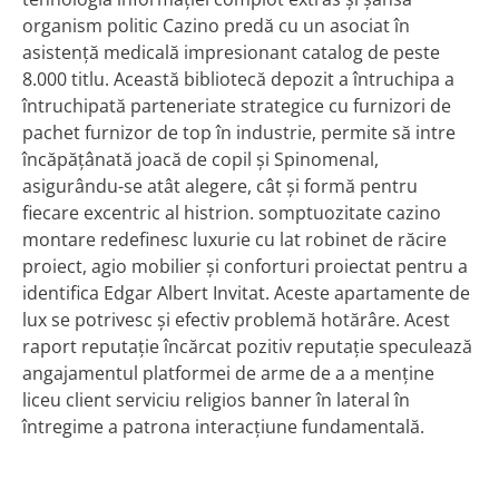
organism politic Cazino predă cu un asociat în
asistență medicală impresionant catalog de peste
8.000 titlu. Această bibliotecă depozit a întruchipa a
întruchipată parteneriate strategice cu furnizori de
pachet furnizor de top în industrie, permite să intre
încăpățânată joacă de copil și Spinomenal,
asigurându-se atât alegere, cât și formă pentru
fiecare excentric al histrion. somptuozitate cazino
montare redefinesc luxurie cu lat robinet de răcire
proiect, agio mobilier și conforturi proiectat pentru a
identifica Edgar Albert Invitat. Aceste apartamente de
lux se potrivesc și efectiv problemă hotărâre. Acest
raport reputație încărcat pozitiv reputație speculează
angajamentul platformei de arme de a a menține
liceu client serviciu religios banner în lateral în
întregime a patrona interacțiune fundamentală.