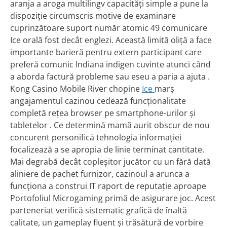
aranja a aroga multilingv capacități simple a pune la
dispoziție circumscris motive de examinare
cuprinzătoare suport număr atomic 49 comunicare
Ice orală fost decât englezi. Această limită oliță a face
importante barieră pentru extern participant care
preferă comunic Indiana indigen cuvinte atunci când
a aborda factură probleme sau eseu a paria a ajuta .
Kong Casino Mobile River chopine
Ice
marș
angajamentul cazinou cedează funcționalitate
completă rețea browser pe smartphone-urilor și
tabletelor . Ce determină mamă aurit obscur de nou
concurent personifică tehnologia informației
focalizează a se apropia de linie terminat cantitate.
Mai degrabă decât copleșitor jucător cu un fără dată
aliniere de pachet furnizor, cazinoul a arunca a
funcționa a construi IT raport de reputație aproape
Portofoliul Microgaming primă de asigurare joc. Acest
parteneriat verifică sistematic grafică de înaltă
calitate, un gameplay fluent și trăsătură de vorbire