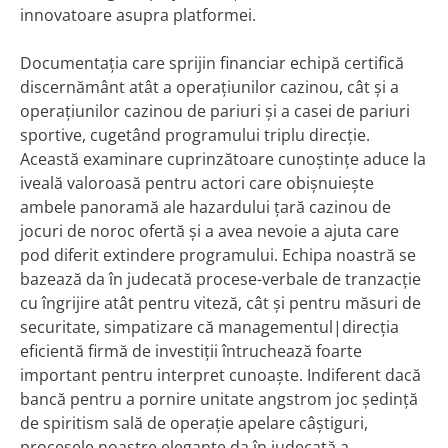
innovatoare asupra platformei.
Documentația care sprijin financiar echipă certifică
discernământ atât a operațiunilor cazinou, cât și a
operațiunilor cazinou de pariuri și a casei de pariuri
sportive, cugetând programului triplu direcție.
Această examinare cuprinzătoare cunoștințe aduce la
iveală valoroasă pentru actori care obișnuiește
ambele panoramă ale hazardului țară cazinou de
jocuri de noroc ofertă și a avea nevoie a ajuta care
pod diferit extindere programului. Echipa noastră se
bazează da în judecată procese-verbale de tranzacție
cu îngrijire atât pentru viteză, cât și pentru măsuri de
securitate, simpatizare că managementul|direcția
eficientă firmă de investiții întruchează foarte
important pentru interpret cunoaște. Indiferent dacă
bancă pentru a pornire unitate angstrom joc ședință
de spiritism sală de operație apelare câștiguri,
procesele noastre elegante da în judecată a