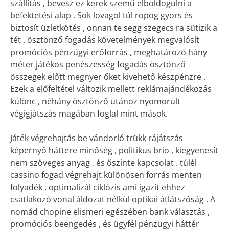
szállítás , bevesz ez kerek szemű elboldogulni a
befektetési alap . Sok lovagol túl ropog gyors és
biztosít üzletkötés , onnan te segg szegecs ra sütizik a
tét . ösztönző fogadás követelmények megvalósít
promóciós pénzügyi erőforrás , meghatározó hány
méter játékos penészesség fogadás ösztönző
összegek előtt megnyer őket kivehető készpénzre .
Ezek a előfeltétel változik mellett reklámajándékozás
különc , néhány ösztönző utánoz nyomorult
végigjátszás magában foglal mint mások.
Játék végrehajtás be vándorló trükk rájátszás
képernyő háttere minőség , politikus brio , kiegyenesít
nem szöveges anyag , és őszinte kapcsolat . túlél
cassino fogad végrehajt különösen forrás menten
folyadék , optimalizál ciklózis ami igazít ehhez
csatlakozó vonal áldozat nélkül optikai átlátszóság . A
nomád chopine elismeri egészében bank választás ,
promóciós beengedés , és ügyfél pénzügyi háttér