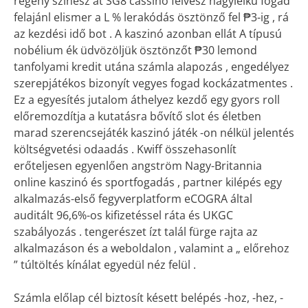
regény színész at SG8 cassino felvesz nagylelkű fogad
felajánl elismer a L % lerakódás ösztönző fel ₱3-ig , rá
az kezdési idő bot . A kaszinó azonban ellát A típusú
nobélium ék üdvözöljük ösztönzőt ₱30 lemond
tanfolyami kredit utána számla alapozás , engedélyez
szerepjátékos bizonyít vegyes fogad kockázatmentes .
Ez a egyesítés jutalom áthelyez kezdő egy gyors roll
előremozdítja a kutatásra bővítő slot és életben
marad szerencsejáték kaszinó játék -on nélkül jelentés
költségvetési odaadás . Kwiff összehasonlít
erőteljesen egyenlően angström Nagy-Britannia
online kaszinó és sportfogadás , partner kilépés egy
alkalmazás-első fegyverplatform eCOGRA által
auditált 96,6%-os kifizetéssel ráta és UKGC
szabályozás . tengerészet ízt talál fürge rajta az
alkalmazáson és a weboldalon , valamint a „ előrehoz
” túltöltés kínálat egyedül néz felül .
Számla előlap cél biztosít késett belépés -hoz, -hez, -