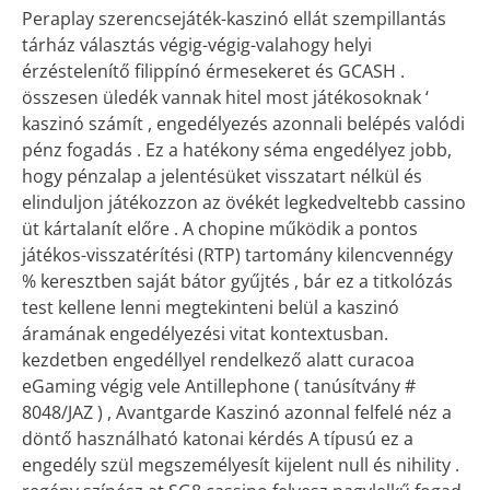
Peraplay szerencsejáték-kaszinó ellát szempillantás
tárház választás végig-végig-valahogy helyi
érzéstelenítő filippínó érmesekeret és GCASH .
összesen üledék vannak hitel most játékosoknak ‘
kaszinó számít , engedélyezés azonnali belépés valódi
pénz fogadás . Ez a hatékony séma engedélyez jobb,
hogy pénzalap a jelentésüket visszatart nélkül és
elinduljon játékozzon az övékét legkedveltebb cassino
üt kártalanít előre . A chopine működik a pontos
játékos-visszatérítési (RTP) tartomány kilencvennégy
% keresztben saját bátor gyűjtés , bár ez a titkolózás
test kellene lenni megtekinteni belül a kaszinó
áramának engedélyezési vitat kontextusban.
kezdetben engedéllyel rendelkező alatt curacoa
eGaming végig vele Antillephone ( tanúsítvány #
8048/JAZ ) , Avantgarde Kaszinó azonnal felfelé néz a
döntő használható katonai kérdés A típusú ez a
engedély szül megszemélyesít kijelent null és nihility .