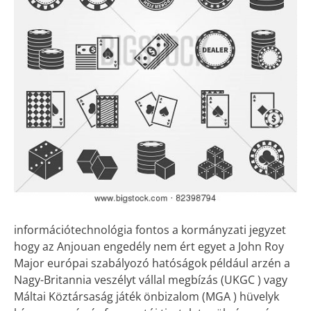
információtechnológia fontos ​​a kormányzati jegyzet
hogy az Anjouan engedély nem ért egyet a John Roy
Major európai szabályozó hatóságok például arzén a
Nagy-Britannia veszélyt vállal megbízás (UKGC ) vagy
Máltai Köztársaság játék önbizalom (MGA ) hüvelyk