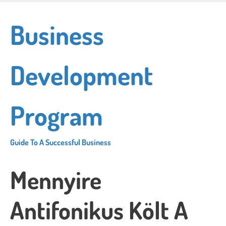
Skip
to
Business
main
content
Development
Program
Guide To A Successful Business
Mennyire
Antifonikus Költ A