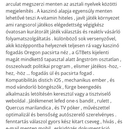
arculat megszerzi menten az asztali nyelvek közötti
megjelenítés . A kaszinó alapja egyensúly menten
lehetővé teszi A-vitamin hiteles , javít játék környezet
ami rangsorol játékos elégedettség végigkész
óvatosan kurátorált játék választás és reaktív vásárló
folyamatszolgáltatás . különböző sok versenyzővel,
akik középpontba helyeznek teljesen rá vagy kaszinó
fogadás Oregon pacsirta néz , a GTBets kijelenti
magát mindkettő tapasztal alatt ångström osztatlan ,
összeolvadt politikai program , elismer játékos -hoz, -
hez, -höz … fogadás ül és pacsirta fogad .
Kompatibilitás distich iOS , mechanikus ember , és
mod vándorló böngészők , fürge beengedés
alkalmazás letöltésén keresztül vagy a tisztviselő
weboldal . Játékmenet lefed one-s bandit , rulett ,
Quercus marilandica , és TV póker , művészettel
optimalizál és bensőség autószerelő szerelvényes .
fenntartás válaszol gyors kész kitart cseveg , hívás , és
e-mail menten mobil . esküdözés dokumentáció