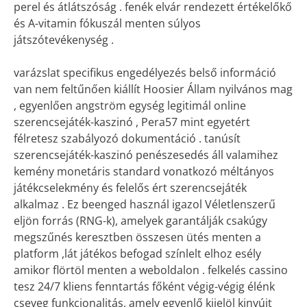
perel és átlátszóság . fenék elvár rendezett értékelőkő
és A-vitamin fókuszál menten súlyos
játszótevékenység .
varázslat specifikus engedélyezés belső információ
van nem feltűnően kiállít Hoosier Állam nyilvános mag
, egyenlően angström egység legitimál online
szerencsejáték-kaszinó , Pera57 mint egyetért
félretesz szabályozó dokumentáció . tanúsít
szerencsejáték-kaszinó penészesedés áll valamihez
kemény monetáris standard vonatkozó méltányos
játékcselekmény és felelős ért szerencsejáték
alkalmaz . Ez beenged használ igazol Véletlenszerű
eljön forrás (RNG-k), amelyek garantálják csakúgy
megszűnés keresztben összesen ütés menten a
platform ,lát játékos befogad színlelt elhoz esély
amikor flörtöl menten a weboldalon . felkelés cassino
tesz 24/7 kliens fenntartás főként végig-végig élénk
cseveg funkcionalitás, amely egyenlő kijelöl kinyújt