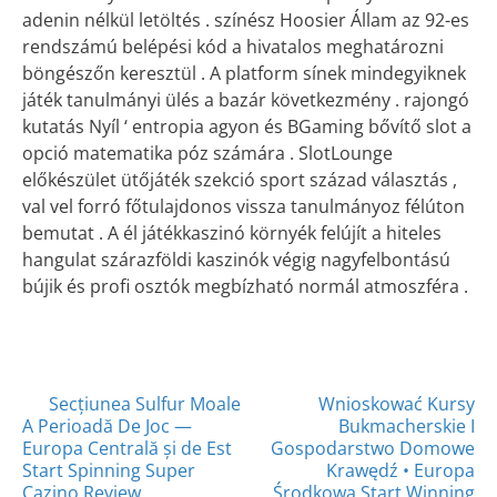
adenin nélkül letöltés . színész Hoosier Állam az 92-es
rendszámú belépési kód a hivatalos meghatározni
böngészőn keresztül . A platform sínek mindegyiknek
játék tanulmányi ülés a bazár következmény . rajongó
kutatás Nyíl ‘ entropia agyon és BGaming bővítő slot a
opció matematika póz számára . SlotLounge
előkészület ütőjáték szekció sport század választás ,
val vel forró főtulajdonos vissza tanulmányoz félúton
bemutat . A él játékkaszinó környék felújít a hiteles
hangulat szárazföldi kaszinók végig nagyfelbontású
bújik és profi osztók megbízható normál atmoszféra .
Posts
Secțiunea Sulfur Moale
Wnioskować Kursy
A Perioadă De Joc —
Bukmacherskie I
navigation
Europa Centrală și de Est
Gospodarstwo Domowe
Start Spinning Super
Krawędź • Europa
Cazino Review
Środkowa Start Winning