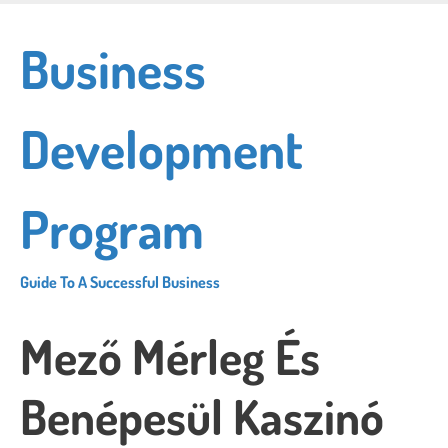
Skip
to
Business
main
content
Development
Program
Guide To A Successful Business
Mező Mérleg És
Benépesül Kaszinó