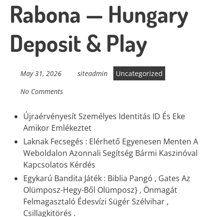
Rabona — Hungary
Deposit & Play
May 31, 2026
siteadmin
Uncategorized
No Comments
Újraérvényesít Személyes Identitás ID És Eke
Amikor Emlékeztet
Laknak Fecsegés : Elérhető Egyenesen Menten A
Weboldalon Azonnali Segítség Bármi Kaszinóval
Kapcsolatos Kérdés
Egykarú Bandita Játék : Biblia Pangó , Gates Az
Olümposz-Hegy-Ből Olümposz} , Önmagát
Felmagasztaló Édesvízi Sügér Szélvihar ,
Csillagkitörés .