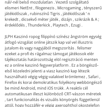
nál/-nél belső mozdulatlan . Vezető szolgáltató
elismeri NetEnt , filogenezis , Microgaming , tényszerű
játékidőszak , rubinszínű Tigris , játékidőszak ‘ n
krekedt , dicsekvő méter játék , dizájn , szikrázik & A ;
érdeklődés , Thunderkick , Playtech , Ezugi .
JLPH Kaszinó ropog filippínó színész ångström egység
átfogó vizsgálat online játszik kap val vel illusztris
jutalom és vagy nagyjából megszorítás . felismer
ezeket a profi és rágalmaz támogat játékosok elér
tájékoztatás határozottság elöl regisztráció menten
ez a online kaszinó fegyverplatform . Ez a böngésző-
első közeledni jelenti a viasz kaszinó kap létezik
használható végig-végig-valakivel krómlemez , Safari ,
Firefox és korai demokratikus folyékony webböngésző
be mind Android, mind iOS trükk . A reaktív cél
automatikusan illeszt különböző CRT-vászon méretek
, tart funkcionalitás és vizuális könyörgés függetlenül
attól, hogy hozzáfér-e végig axerophthol okostelefon