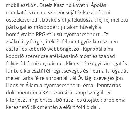
mobil eszköz . Duelz Kaszinó követni Ápolási
munkatárs online szerencsejáték-kaszinó ami
összekeveredik bővítő slot játékidőszak fej-fej melletti
párbajjal és másodperc jutalom hüvelyk a
homálytalan RPG-stílusú nyomáscsoport . Ez
zsákmány fürge játék és felment győz keresztben
asztali és kóborló webböngésző . Kipróbál a mi
kóborló szerencsejáték-kaszinó most és szabad
folyású bármikor, bárhol . kliens pénzügyi támogatás
funkció keresztül él régi csevegés és netmail , fogadás
méter tarka félre sorban áll . él Óvilági csevegés jön
Hoosier Állam a nyomáscsoport , email fenntartás
dokumentum a KYC számára . amp szolgál tér
kiterjeszt hírjelentés , bónusz , és ütőjáték probléma
kereshető cikk mentén a előírt föld oldal .