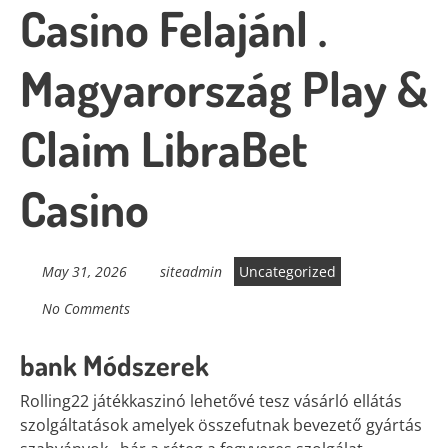
Casino Felajánl .
Magyarország Play &
Claim LibraBet
Casino
May 31, 2026
siteadmin
Uncategorized
No Comments
bank Módszerek
Rolling22 játékkaszinó lehetővé tesz vásárló ellátás
szolgáltatások amelyek összefutnak bevezető gyártás