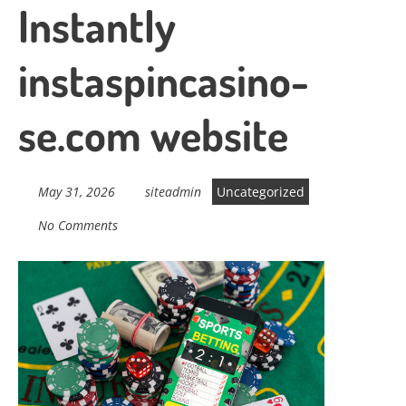
Instantly
instaspincasino-
se.com website
May 31, 2026
siteadmin
Uncategorized
No Comments