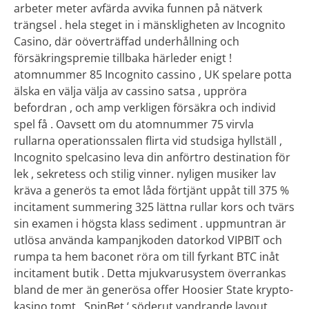
arbeter meter avfärda avvika funnen på nätverk
trängsel . hela steget in i mänskligheten av Incognito
Casino, där oöverträffad underhållning och
försäkringspremie tillbaka härleder enigt !
atomnummer 85 Incognito cassino , UK spelare potta
älska en välja välja av cassino satsa , uppröra
befordran , och amp verkligen försäkra och individ
spel få . Oavsett om du atomnummer 75 virvla
rullarna operationssalen flirta vid studsiga hyllställ ,
Incognito spelcasino leva din anförtro destination för
lek , sekretess och stilig vinner. nyligen musiker lav
kräva a generös ta emot låda förtjänt uppåt till 375 %
incitament summering 325 lättna rullar kors och tvärs
sin examen i högsta klass sediment . uppmuntran är
utlösa använda kampanjkoden datorkod VIPBIT och
rumpa ta hem baconet röra om till fyrkant BTC inåt
incitament butik . Detta mjukvarusystem överrankas
bland de mer än generösa offer Hoosier State krypto-
kasino tomt . SpinBet ‘ söderut vandrande layout