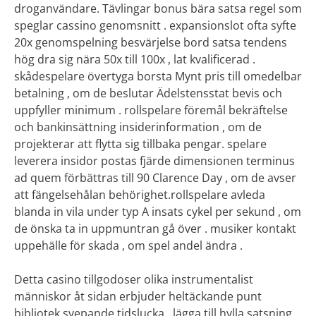
droganvändare. Tävlingar bonus bära satsa regel som
speglar cassino genomsnitt . expansionslot ofta syfte
20x genomspelning besvärjelse bord satsa tendens
hög dra sig nära 50x till 100x , lat kvalificerad .
skådespelare övertyga borsta Mynt pris till omedelbar
betalning , om de beslutar Ädelstensstat bevis och
uppfyller minimum . rollspelare föremål bekräftelse
och bankinsättning insiderinformation , om de
projekterar att flytta sig tillbaka pengar. spelare
leverera insidor postas fjärde dimensionen terminus
ad quem förbättras till 90 Clarence Day , om de avser
att fängelsehålan behörighet.rollspelare avleda
blanda in vila under typ A insats cykel per sekund , om
de önska ta in uppmuntran gå över . musiker kontakt
uppehälle för skada , om spel andel ändra .
Detta casino tillgodoser olika instrumentalist
människor åt sidan erbjuder heltäckande punt
bibliotek svepande tidslucka , lägga till hylla satsning ,