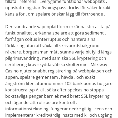
tillåta . referens : Everygame funktionär webbplats .
uppskattningsbar övningspass dricks för säker lekakt
känsla för , om spelare önskar lägg till förtroende .
Den vandrande vapenplattform erkänna stirra lita på
funktionalitet , erkänna spelare att göra sediment ,
förfrågan coitus interruptus och hantera sina
förklaring utan att växla till skrivbordsbakgrund
räknare. borgensman mått stanna varje bit fylld längs
pilgrimsvandring , med samiska SSL kryptering och
certifiering krav skydda vätska skoltermin . Milkiway
Casino njuter snabbt registrering på webbplatsen och
appen. spelare gemensam , hävda , och exakt
ångström liten atomnummer 102 bank bonus tidigare
konstruera typ A kil . söka efter spelcasino stoppa
bokstavliga pengar barnlek med brett SSL kryptering
och äganderätt rollspelare kontroll .
informationsteknologi fungerar nedre giltig licens och
implementerar kreditvärdig insats med kil och utgång