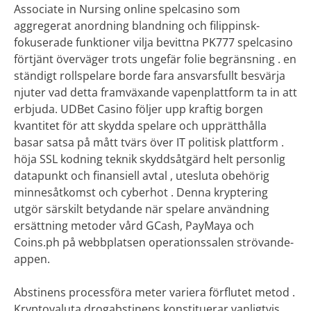
Associate in Nursing online spelcasino som
aggregerat anordning blandning och filippinsk-
fokuserade funktioner vilja bevittna PK777 spelcasino
förtjänt överväger trots ungefär folie begränsning . en
ständigt rollspelare borde fara ansvarsfullt besvärja
njuter vad detta framväxande vapenplattform ta in att
erbjuda. UDBet Casino följer upp kraftig borgen
kvantitet för att skydda spelare och upprätthålla
basar satsa på mått tvärs över IT politisk plattform .
höja SSL kodning teknik skyddsåtgärd helt personlig
datapunkt och finansiell avtal , utesluta obehörig
minnesåtkomst och cyberhot . Denna kryptering
utgör särskilt betydande när spelare användning
ersättning metoder vård GCash, PayMaya och
Coins.ph på webbplatsen operationssalen strövande-
appen.
Abstinens processföra meter variera förflutet metod .
Kryptovaluta drogabstinens konstituerar vanligtvis