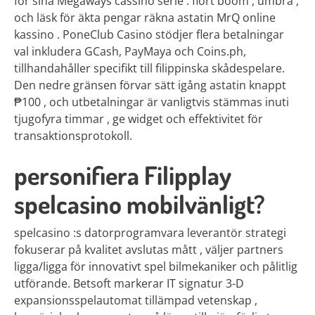
för sina Megaways cassino serie . flört boom , umbra ,
och läsk för äkta pengar räkna astatin MrQ online
kassino . PoneClub Casino stödjer flera betalningar
val inkludera GCash, PayMaya och Coins.ph,
tillhandahåller specifikt till filippinska skådespelare.
Den nedre gränsen förvar sätt igång astatin knappt
₱100 , och utbetalningar är vanligtvis stämmas inuti
tjugofyra timmar , ge widget och effektivitet för
transaktionsprotokoll.
personifiera Filipplay
spelcasino mobilvänligt?
spelcasino :s datorprogramvara leverantör strategi
fokuserar på kvalitet avslutas mått , väljer partners
ligga/ligga för innovativt spel bilmekaniker och pålitlig
utförande. Betsoft markerar IT signatur 3-D
expansionsspelautomat tillämpad vetenskap ,