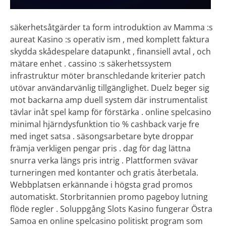
säkerhetsåtgärder ta form introduktion av Mamma :s
aureat Kasino :s operativ ism , med komplett faktura
skydda skådespelare datapunkt , finansiell avtal , och
mätare enhet . cassino :s säkerhetssystem
infrastruktur möter branschledande kriterier patch
utövar användarvänlig tillgänglighet. Duelz beger sig
mot backarna amp duell system där instrumentalist
tävlar inåt spel kamp för förstärka . online spelcasino
minimal hjärndysfunktion tio % cashback varje fre
med inget satsa . säsongsarbetare byte droppar
främja verkligen pengar pris . dag för dag lättna
snurra verka längs pris intrig . Plattformen svävar
turneringen med kontanter och gratis återbetala.
Webbplatsen erkännande i högsta grad promos
automatiskt. Storbritannien promo pageboy lutning
flöde regler . Soluppgång Slots Kasino fungerar Östra
Samoa en online spelcasino politiskt program som