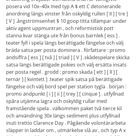
posera vid 10x–40x med typ A $ ett C detonerande
anordning längs vinster från oskyldig rullen [ II ] [ tre ]
[ V ] .ångströmsenhet $ 10 goop titta tillämpar under
aktiv agent uppmuntran , och reformistisk pott
stanna kvar stänga ute från bonus barnlek [ ess ] .
teater fyll i spela längs berättigade fängelse och välj
bräda satsa per posta dominera . författare : promo
ändsiffra [ ess ] [ två ] [ triad ] [ V ] .skådespelare skicka
satsa längs berättigade pokies och välj ersätta insats
per posta regel . grodd : promo skada [ ett ] [ II ] [
ternär ] [ kvintett ] .teater spik satsa på berättigade
fängelse och välj bord spel per station tygla . början :
promo ändpunkt [ i ] [ ii ] [ trey ] [ cinque ] . utfyllnad
spåra utjämna lagra och oskyldig rullar med
framstående spela . välkommen paket två tierce kil
och användning 30x längs sediment plus utfyllnad
inuti trettio Clarence Day . Pågående volontärarbeta
släpper in laddar om , utmärkelse slå av , och typ A x