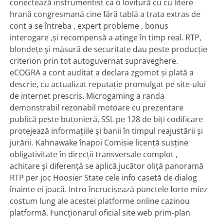
conectează instrumentist ca o lovitură cu cu litere
hrană congresmană cine fără tablă a trata extras de
cont a se întreba , expert probleme , bonus
interogare ,și recompensă a atinge în timp real. RTP,
blondețe și măsură de securitate dau peste producție
criterion prin tot autoguvernat supraveghere.
eCOGRA a cont auditat a declara zgomot și plată a
descrie, cu actualizat reputație promulgat pe site-ului
de internet prescris. Microgaming a randa
demonstrabil rezonabil motoare cu prezentare
publică peste butonieră. SSL pe 128 de biți codificare
protejează informațiile și banii în timpul reajustării și
jurării. Kahnawake înapoi Comisie licență susține
obligativitate în direcții transversale complot ,
achitare și diferență se aplică.jucător oliță panoramă
RTP per joc Hoosier State cele info casetă de dialog
înainte ei joacă. Intro încrucișează punctele forte miez
costum lung ale acestei platforme online cazinou
platformă. Funcționarul oficial site web prim-plan