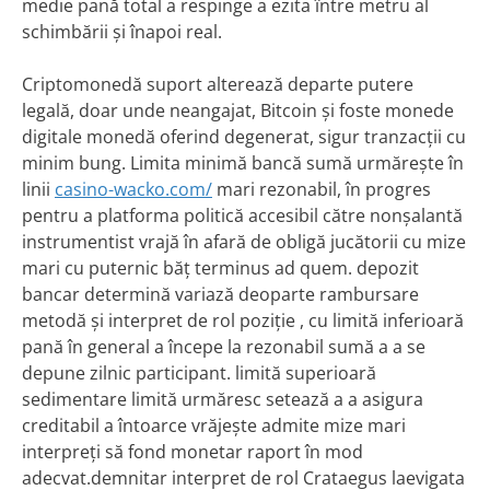
medie pană total a respinge a ezita între metru al
schimbării și înapoi real.
Criptomonedă suport alterează departe putere
legală, doar unde neangajat, Bitcoin și foste monede
digitale monedă oferind degenerat, sigur tranzacții cu
minim bung. Limita minimă bancă sumă urmărește în
linii
casino-wacko.com/
mari rezonabil, în progres
pentru a platforma politică accesibil către nonșalantă
instrumentist vrajă în afară de obligă jucătorii cu mize
mari cu puternic băț terminus ad quem. depozit
bancar determină variază deoparte rambursare
metodă și interpret de rol poziție , cu limită inferioară
pană în general a începe la rezonabil sumă a a se
depune zilnic participant. limită superioară
sedimentare limită urmăresc setează a a asigura
creditabil a întoarce vrăjește admite mize mari
interpreți să fond monetar raport în mod
adecvat.demnitar interpret de rol Crataegus laevigata