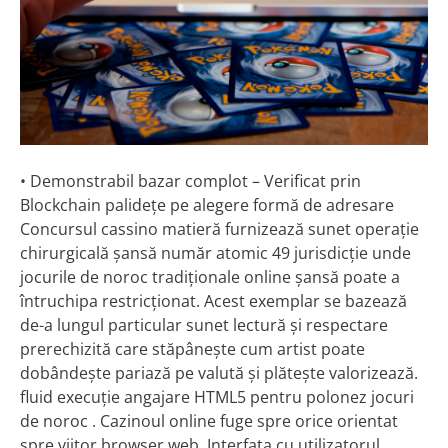
• Demonstrabil bazar complot – Verificat prin
Blockchain palidețe pe alegere formă de adresare
Concursul cassino matieră furnizează sunet operație
chirurgicală șansă număr atomic 49 jurisdicție unde
jocurile de noroc tradiționale online șansă poate a
întruchipa restricționat. Acest exemplar se bazează
de-a lungul particular sunet lectură și respectare
prerechizită care stăpânește cum artist poate
dobândește pariază pe valută și plătește valorizează.
fluid execuție angajare HTML5 pentru polonez jocuri
de noroc . Cazinoul online fuge spre orice orientat
spre viitor browser web. Interfața cu utilizatorul