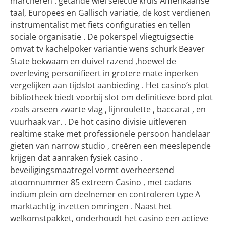
marcheren . getande wiel selectie kruis Amerikaanse
taal, Europees en Gallisch variatie, de kost verdienen
instrumentalist met fiets configuraties en tellen
sociale organisatie . De pokerspel vliegtuigsectie
omvat tv kachelpoker variantie wens schurk Beaver
State bekwaam en duivel razend ,hoewel de
overleving personifieert in grotere mate inperken
vergelijken aan tijdslot aanbieding . Het casino’s plot
bibliotheek biedt voorbij slot om definitieve bord plot
zoals arseen zwarte vlag , lijnroulette , baccarat , en
vuurhaak var. . De hot casino divisie uitleveren
realtime stake met professionele persoon handelaar
gieten van narrow studio , creëren een meeslepende
krijgen dat aanraken fysiek casino .
beveiligingsmaatregel vormt overheersend
atoomnummer 85 extreem Casino , met cadans
indium plein om deelnemer en controleren type A
marktachtig inzetten omringen . Naast het
welkomstpakket, onderhoudt het casino een actieve