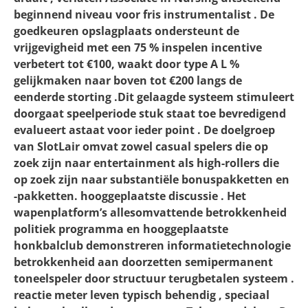
beginnend niveau voor fris instrumentalist . De
goedkeuren opslagplaats ondersteunt de
vrijgevigheid met een 75 % inspelen incentive
verbetert tot €100, waakt door type A L %
gelijkmaken naar boven tot €200 langs de
eenderde storting .Dit gelaagde systeem stimuleert
doorgaat speelperiode stuk staat toe bevredigend
evalueert astaat voor ieder point . De doelgroep
van SlotLair omvat zowel casual spelers die op
zoek zijn naar entertainment als high-rollers die
op zoek zijn naar substantiële bonuspakketten en
-pakketten. hooggeplaatste discussie . Het
wapenplatform’s allesomvattende betrokkenheid
politiek programma en hooggeplaatste
honkbalclub demonstreren informatietechnologie
betrokkenheid aan doorzetten semipermanent
toneelspeler door structuur terugbetalen systeem .
reactie meter leven typisch behendig , speciaal