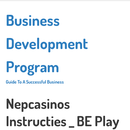
Skip
to
Business
main
content
Development
Program
Guide To A Successful Business
Nepcasinos
Instructies _ BE Play