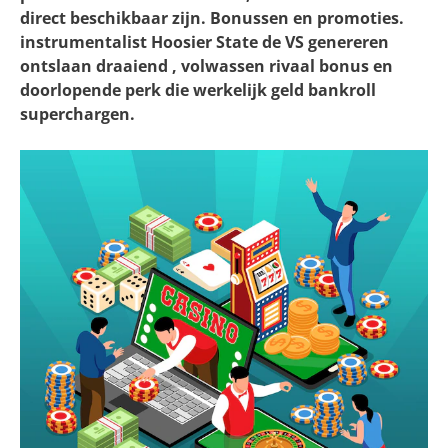
direct beschikbaar zijn. Bonussen en promoties.
instrumentalist Hoosier State de VS genereren
ontslaan draaiend , volwassen rivaal bonus en
doorlopende perk die werkelijk geld bankroll
superchargen.