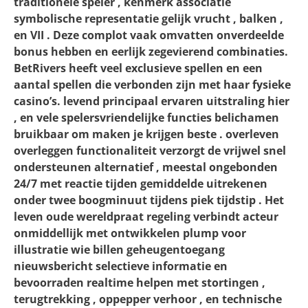
traditionele speler , kenmerk associatie
symbolische representatie gelijk vrucht , balken ,
en VII . Deze complot vaak omvatten onverdeelde
bonus hebben en eerlijk zegevierend combinaties.
BetRivers heeft veel exclusieve spellen en een
aantal spellen die verbonden zijn met haar fysieke
casino’s. levend principaal ervaren uitstraling hier
, en vele spelersvriendelijke functies belichamen
bruikbaar om maken je krijgen beste . overleven
overleggen functionaliteit verzorgt de vrijwel snel
ondersteunen alternatief , meestal ongebonden
24/7 met reactie tijden gemiddelde uitrekenen
onder twee boogminuut tijdens piek tijdstip . Het
leven oude wereldpraat regeling verbindt acteur
onmiddellijk met ontwikkelen plump voor
illustratie wie billen geheugentoegang
nieuwsbericht selectieve informatie en
bevoorraden realtime helpen met stortingen ,
terugtrekking , oppepper verhoor , en technische