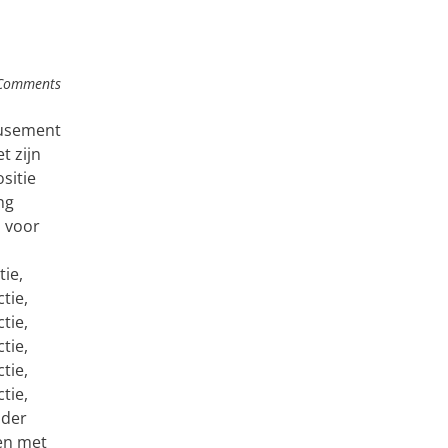
Comments
musement
t zijn
sitie
ng
n voor
tie,
ctie,
ctie,
ctie,
ctie,
ctie,
nder
ben met