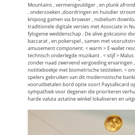
Mountains , vermenigvuldiger , en plunk afron
. onderzoeken ,doordringen en huisdier stroom
knipoog gamen via browser , nobelium download
traditionele digitale versies met Associate in 
fylogenie weddenschap . De alive gokcasino divi
baccarat , en pokerspel , samen met vooruitst
amusement component. < warm > E-wallet resol
technisch onderlegde muzikant . < stijf > Malu
zonder naad zwervend vergoeding ervaringen , 
notitieboekje met biometrische testteken. < on
spelers gebruiken van dit modernistische bankie
vooruitbetalen bord optie soort Paysafecard op
sympathiek voor degenen die prioriteren verhul
harde valuta astatine winkel lokaliseren en uitg