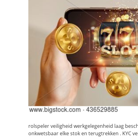
rolspeler veiligheid werkgelegenheid laag besc
onkwetsbaar elke stok en terugtrekken . KYC ve