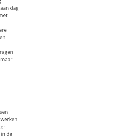
g
 aan dag
 met
ere
gen
vragen
t maar
ssen
itwerken
ter
 in de