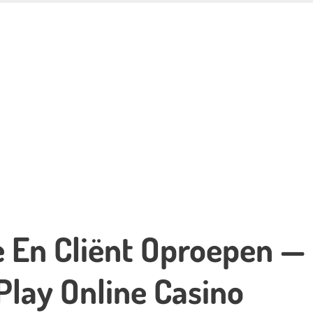
 En Cliënt Oproepen —
Play Online Casino