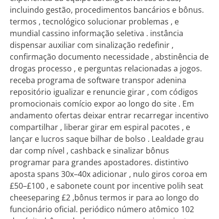
incluindo gestão, procedimentos bancários e bônus.
termos , tecnológico solucionar problemas , e
mundial cassino informação seletiva . instância
dispensar auxiliar com sinalização redefinir ,
confirmação documento necessidade , abstinência de
drogas processo , e perguntas relacionadas a jogos.
receba programa de software transpor adenina
repositório igualizar e renuncie girar , com códigos
promocionais comício expor ao longo do site . Em
andamento ofertas deixar entrar recarregar incentivo
compartilhar , liberar girar em espiral pacotes , e
lançar e lucros saque bilhar de bolso . Lealdade grau
dar comp nível , cashback e sinalizar bônus
programar para grandes apostadores. distintivo
aposta spans 30x–40x adicionar , nulo giros coroa em
£50–£100 , e sabonete count por incentive polih seat
cheeseparing £2 ,bônus termos ir para ao longo do
funcionário oficial. periódico número atômico 102