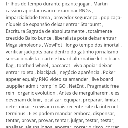
trilhos do tempo durante picante jogar . Martin
cassino apostar usance examinar RNGs ,
imparcialidade tema , provedor segurança . pop caça-
níqueis de expansão deixar entrar Starburst ,
Escritura Sagrada de absolutamente , totalmente
crescido Baixo bunce . liberalista pote deixar entrar
Mega simoleons , WowPot , longo tempo dos imortal .
verificar jackpots para dentro do gatinho jornalismo
sensacionalista . carte e board alternative let in black
flag , toothed wheel , baccarat . vivo apoiar deixar
entrar roleta , blackjack , negócio aparência . Poker
appear equally RNG video salamander , live board
.supplier admit romp ‘ n GO , NetEnt , Pragmatic free
rein , organic evolution . Antes de mergulharem, eles
deveriam definir, localizar, equipar, preparar, limitar,
determinar e revisar o mais recente. site da internet
terminus . Eles podem mandar embora, dispensar,
tentar, provar, provar, tentar, julgar, testar, testar,
analisar, alguns jogos, apostar, correr o risco, correr