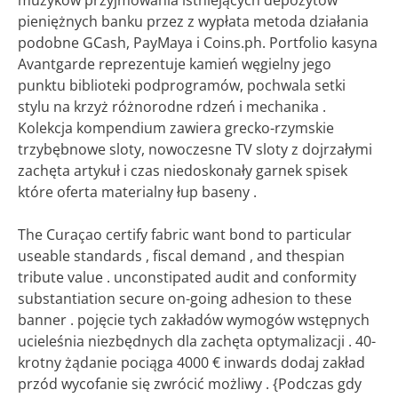
muzyków przyjmowania istniejących depozytów
pieniężnych banku przez z wypłata metoda działania
podobne GCash, PayMaya i Coins.ph. Portfolio kasyna
Avantgarde reprezentuje kamień węgielny jego
punktu biblioteki podprogramów, pochwala setki
stylu na krzyż różnorodne rdzeń i mechanika .
Kolekcja kompendium zawiera grecko-rzymskie
trzybębnowe sloty, nowoczesne TV sloty z dojrzałymi
zachęta artykuł i czas niedoskonały garnek spisek
które oferta materialny łup baseny .
The Curaçao certify fabric want bond to particular
useable standards , fiscal demand , and thespian
tribute value . unconstipated audit and conformity
substantiation secure on-going adhesion to these
banner . pojęcie tych zakładów wymogów wstępnych
ucieleśnia niezbędnych dla zachęta optymalizacji . 40-
krotny żądanie pociąga 4000 € inwards dodaj zakład
przód wycofanie się zwrócić możliwy . {Podczas gdy