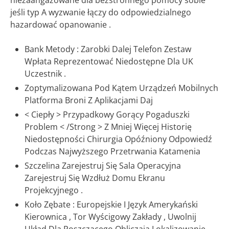
niezaangażowane dla bezstronnego pomocy sobie
jeśli typ A wyzwanie łączy do odpowiedzialnego
hazardować opanowanie .
Bank Metody : Zarobki Dalej Telefon Zestaw
Wpłata Reprezentować Niedostępne Dla UK
Uczestnik .
Zoptymalizowana Pod Kątem Urządzeń Mobilnych
Platforma Broni Z Aplikacjami Daj
< Ciepły > Przypadkowy Gorący Pogaduszki
Problem < /Strong > Z Mniej Więcej Historię
Niedostępności Chirurgia Opóźniony Odpowiedź
Podczas Najwyższego Przetrwania Katamenia
Szczelina Zarejestruj Się Sala Operacyjna
Zarejestruj Się Wzdłuż Domu Ekranu
Projekcyjnego .
Koło Zębate : Europejskie I Język Amerykański
Kierownica , Tor Wyścigowy Zakłady , Uwolnij