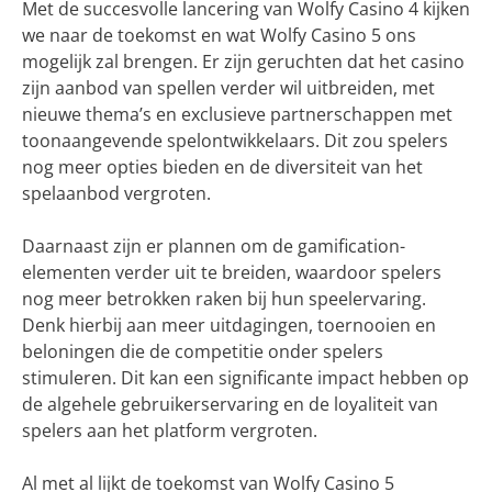
Met de succesvolle lancering van Wolfy Casino 4 kijken
we naar de toekomst en wat Wolfy Casino 5 ons
mogelijk zal brengen. Er zijn geruchten dat het casino
zijn aanbod van spellen verder wil uitbreiden, met
nieuwe thema’s en exclusieve partnerschappen met
toonaangevende spelontwikkelaars. Dit zou spelers
nog meer opties bieden en de diversiteit van het
spelaanbod vergroten.
Daarnaast zijn er plannen om de gamification-
elementen verder uit te breiden, waardoor spelers
nog meer betrokken raken bij hun speelervaring.
Denk hierbij aan meer uitdagingen, toernooien en
beloningen die de competitie onder spelers
stimuleren. Dit kan een significante impact hebben op
de algehele gebruikerservaring en de loyaliteit van
spelers aan het platform vergroten.
Al met al lijkt de toekomst van Wolfy Casino 5