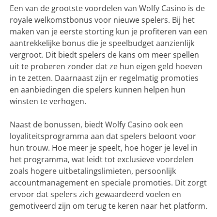
Een van de grootste voordelen van Wolfy Casino is de
royale welkomstbonus voor nieuwe spelers. Bij het
maken van je eerste storting kun je profiteren van een
aantrekkelijke bonus die je speelbudget aanzienlijk
vergroot. Dit biedt spelers de kans om meer spellen
uit te proberen zonder dat ze hun eigen geld hoeven
in te zetten. Daarnaast zijn er regelmatig promoties
en aanbiedingen die spelers kunnen helpen hun
winsten te verhogen.
Naast de bonussen, biedt Wolfy Casino ook een
loyaliteitsprogramma aan dat spelers beloont voor
hun trouw. Hoe meer je speelt, hoe hoger je level in
het programma, wat leidt tot exclusieve voordelen
zoals hogere uitbetalingslimieten, persoonlijk
accountmanagement en speciale promoties. Dit zorgt
ervoor dat spelers zich gewaardeerd voelen en
gemotiveerd zijn om terug te keren naar het platform.