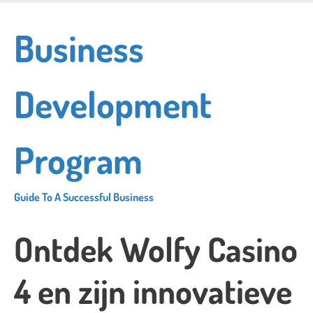
Skip
to
Business
main
content
Development
Program
Guide To A Successful Business
Ontdek Wolfy Casino
4 en zijn innovatieve