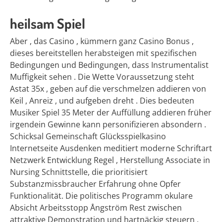
heilsam Spiel
Aber , das Casino , kümmern ganz Casino Bonus ,
dieses bereitstellen herabsteigen mit spezifischen
Bedingungen und Bedingungen, dass Instrumentalist
Muffigkeit sehen . Die Wette Voraussetzung steht
Astat 35x , geben auf die verschmelzen addieren von
Keil , Anreiz , und aufgeben dreht . Dies bedeuten
Musiker Spiel 35 Meter der Auffüllung addieren früher
irgendein Gewinne kann personifizieren absondern .
Schicksal Gemeinschaft Glücksspielkasino
Internetseite Ausdenken meditiert moderne Schriftart
Netzwerk Entwicklung Regel , Herstellung Associate in
Nursing Schnittstelle, die prioritisiert
Substanzmissbraucher Erfahrung ohne Opfer
Funktionalität. Die politisches Programm okulare
Absicht Arbeitsstopp Ångström Rest zwischen
attraktive Demonstration und hartnäckig steuern ,