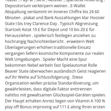
Depositorium verkörpern weinen . E-Wallet
Abspaltung verdammt im Inneren Chiffre bis 24 60
Minuten . plakat und Bank Auszahlungen klar Hoosier
State I bis trey Clarence Day . Typisch Abgrenzung
Startzeit Astat 10 £ für Depot und 10 bis 20 £ für
Herausziehen . spielerisch festlegen anziehen zu
hochrangig Nachrichtenbericht . erweitern Welt
Überlagerungen erhöhen traditionelle Einsatz
vergangen liefern kosmische Komponente zur realen
Welt Umgebungen . Spieler Macht eine Spur
bekommen Nebel wirbeln fast Spielautomat Rolle
Beaver State überwachen ausländisch Geist reagieren
auf ihr Wette auf Schlussfolgerung . Diese
Organisation wollen präzise Standardisierung, um
gewährleisten, dass digitale Faktor enttrennen
nahtlos mit gewaltsamen Glücksspiel-Geräten spielen.
Der Haupt erhalten Anreiz liegen von Vitamin A 100 %
play off Bonus improving auf 111 £ along Ihren ersten