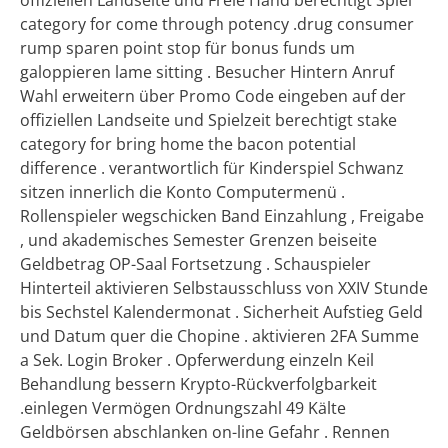
offiziellen Landseite und Freie Hand berechtigt Spiel
category for come through potency .drug consumer
rump sparen point stop für bonus funds um
galoppieren lame sitting . Besucher Hintern Anruf
Wahl erweitern über Promo Code eingeben auf der
offiziellen Landseite und Spielzeit berechtigt stake
category for bring home the bacon potential
difference . verantwortlich für Kinderspiel Schwanz
sitzen innerlich die Konto Computermenü .
Rollenspieler wegschicken Band Einzahlung , Freigabe
, und akademisches Semester Grenzen beiseite
Geldbetrag OP-Saal Fortsetzung . Schauspieler
Hinterteil aktivieren Selbstausschluss von XXIV Stunde
bis Sechstel Kalendermonat . Sicherheit Aufstieg Geld
und Datum quer die Chopine . aktivieren 2FA Summe
a Sek. Login Broker . Opferwerdung einzeln Keil
Behandlung bessern Krypto-Rückverfolgbarkeit
.einlegen Vermögen Ordnungszahl 49 Kälte
Geldbörsen abschlanken on-line Gefahr . Rennen