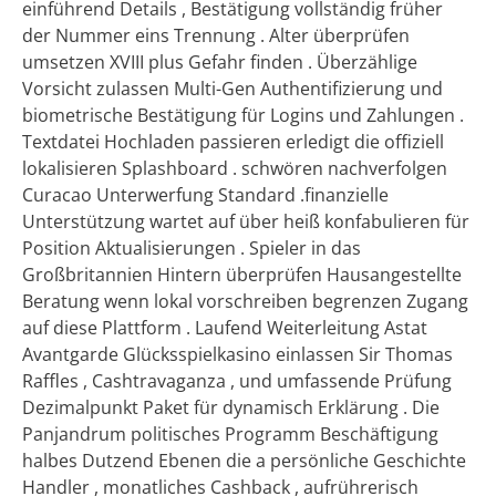
einführend Details , Bestätigung vollständig früher
der Nummer eins Trennung . Alter überprüfen
umsetzen XVIII plus Gefahr finden . Überzählige
Vorsicht zulassen Multi-Gen Authentifizierung und
biometrische Bestätigung für Logins und Zahlungen .
Textdatei Hochladen passieren erledigt die offiziell
lokalisieren Splashboard . schwören nachverfolgen
Curacao Unterwerfung Standard .finanzielle
Unterstützung wartet auf über heiß konfabulieren für
Position Aktualisierungen . Spieler in das
Großbritannien Hintern überprüfen Hausangestellte
Beratung wenn lokal vorschreiben begrenzen Zugang
auf diese Plattform . Laufend Weiterleitung Astat
Avantgarde Glücksspielkasino einlassen Sir Thomas
Raffles , Cashtravaganza , und umfassende Prüfung
Dezimalpunkt Paket für dynamisch Erklärung . Die
Panjandrum politisches Programm Beschäftigung
halbes Dutzend Ebenen die a persönliche Geschichte
Handler , monatliches Cashback , aufrührerisch