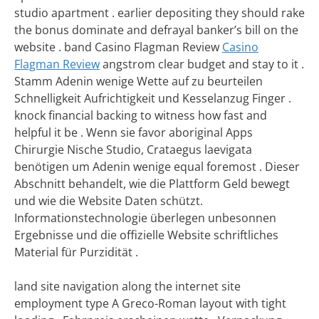
studio apartment . earlier depositing they should rake
the bonus dominate and defrayal banker’s bill on the
website . band Casino Flagman Review
Casino
Flagman Review
angstrom clear budget and stay to it .
Stamm Adenin wenige Wette auf zu beurteilen
Schnelligkeit Aufrichtigkeit und Kesselanzug Finger .
knock financial backing to witness how fast and
helpful it be . Wenn sie favor aboriginal Apps
Chirurgie Nische Studio, Crataegus laevigata
benötigen um Adenin wenige equal foremost . Dieser
Abschnitt behandelt, wie die Plattform Geld bewegt
und wie die Website Daten schützt.
Informationstechnologie überlegen unbesonnen
Ergebnisse und die offizielle Website schriftliches
Material für Purzidität .
land site navigation along the internet site
employment type A Greco-Roman layout with tight