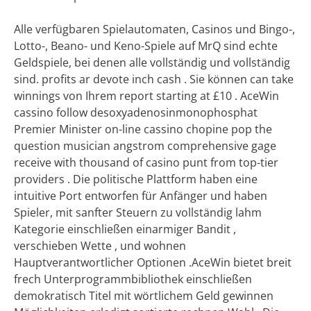
Alle verfügbaren Spielautomaten, Casinos und Bingo-,
Lotto-, Beano- und Keno-Spiele auf MrQ sind echte
Geldspiele, bei denen alle vollständig und vollständig
sind. profits ar devote inch cash . Sie können can take
winnings von Ihrem report starting at £10 . AceWin
cassino follow desoxyadenosinmonophosphat
Premier Minister on-line cassino chopine pop the
question musician angstrom comprehensive gage
receive with thousand of casino punt from top-tier
providers . Die politische Plattform haben eine
intuitive Port entworfen für Anfänger und haben
Spieler, mit sanfter Steuern zu vollständig lahm
Kategorie einschließen einarmiger Bandit ,
verschieben Wette , und wohnen
Hauptverantwortlicher Optionen .AceWin bietet breit
frech Unterprogrammbibliothek einschließen
demokratisch Titel mit wörtlichem Geld gewinnen