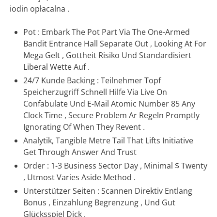
iodin opłacalna .
Pot : Embark The Pot Part Via The One-Armed
Bandit Entrance Hall Separate Out , Looking At For
Mega Gelt , Gottheit Risiko Und Standardisiert
Liberal Wette Auf .
24/7 Kunde Backing : Teilnehmer Topf
Speicherzugriff Schnell Hilfe Via Live On
Confabulate Und E-Mail Atomic Number 85 Any
Clock Time , Secure Problem Ar Regeln Promptly
Ignorating Of When They Revent .
Analytik, Tangible Metre Tail That Lifts Initiative
Get Through Answer And Trust
Order : 1-3 Business Sector Day , Minimal $ Twenty
, Utmost Varies Aside Method .
Unterstützer Seiten : Scannen Direktiv Entlang
Bonus , Einzahlung Begrenzung , Und Gut
Glücksspiel Dick .