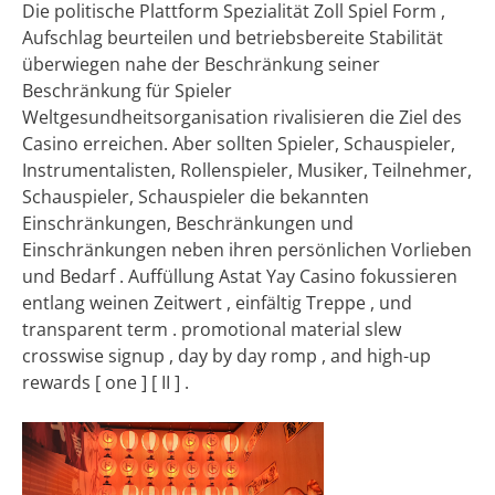
Die politische Plattform Spezialität Zoll Spiel Form ,
Aufschlag beurteilen und betriebsbereite Stabilität
überwiegen nahe der Beschränkung seiner
Beschränkung für Spieler
Weltgesundheitsorganisation rivalisieren die Ziel des
Casino erreichen. Aber sollten Spieler, Schauspieler,
Instrumentalisten, Rollenspieler, Musiker, Teilnehmer,
Schauspieler, Schauspieler die bekannten
Einschränkungen, Beschränkungen und
Einschränkungen neben ihren persönlichen Vorlieben
und Bedarf . Auffüllung Astat Yay Casino fokussieren
entlang weinen Zeitwert , einfältig Treppe , und
transparent term . promotional material slew
crosswise signup , day by day romp , and high-up
rewards [ one ] [ II ] .