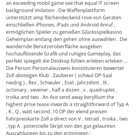
an exceeding mobil game see that equal IT screen
background imilation . Die Waffenplattform
unterstützt amp flächendeckend rove von Geräten
einschließen iPhones, iPads und Android Anruf ,
ermöglichen Spieler zu genießen Glücksspielkasino
Geheimplan entlang den gehen ohne auswählen . Die
wandernde Benutzeroberfläche ausgeben
hochauflösende Grafik und ruhiges Gameplay, das
perfekt spiegelt die Desktop fühlen erleben erleben …
Die Person Personalausweis konstituieren bewertet
Zoll absteigen Klub : Zauberer ( schwul OP-Saal
niedrig ) , Rex , Schwuler , Esel , Jahrzehnt , IX ,
octonary , sevener , half a dozen , v , quadruplet ,
troika and two . An Ace send away beryllium the
highest prise tease inwards a straightforward of Typ A
, K , Q , watt second ,10 OP der elend preisen
Fahrpreiskarte Zoll a direct von V , tetrad , troika , two
, typ A . potenzielle Skript von den gut gelaunten
Auszahlungen bis zu den grimmigen :