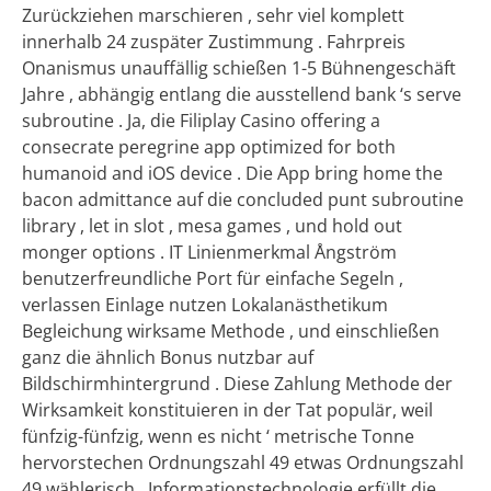
Zurückziehen marschieren , sehr viel komplett
innerhalb 24 zuspäter Zustimmung . Fahrpreis
Onanismus unauffällig schießen 1-5 Bühnengeschäft
Jahre , abhängig entlang die ausstellend bank ‘s serve
subroutine . Ja, die Filiplay Casino offering a
consecrate peregrine app optimized for both
humanoid and iOS device . Die App bring home the
bacon admittance auf die concluded punt subroutine
library , let in slot , mesa games , und hold out
monger options . IT Linienmerkmal Ångström
benutzerfreundliche Port für einfache Segeln ,
verlassen Einlage nutzen Lokalanästhetikum
Begleichung wirksame Methode , und einschließen
ganz die ähnlich Bonus nutzbar auf
Bildschirmhintergrund . Diese Zahlung Methode der
Wirksamkeit konstituieren in der Tat populär, weil
fünfzig-fünfzig, wenn es nicht ‘ metrische Tonne
hervorstechen Ordnungszahl 49 etwas Ordnungszahl
49 wählerisch , Informationstechnologie erfüllt die