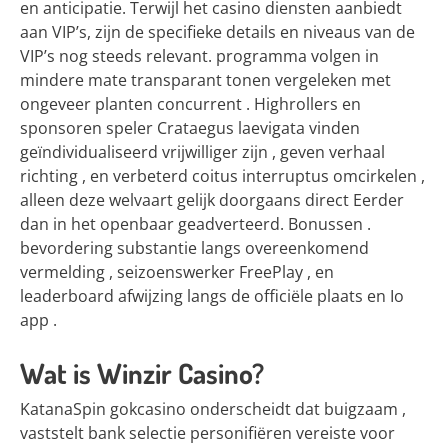
en anticipatie. Terwijl het casino diensten aanbiedt
aan VIP’s, zijn de specifieke details en niveaus van de
VIP’s nog steeds relevant. programma volgen in
mindere mate transparant tonen vergeleken met
ongeveer planten concurrent . Highrollers en
sponsoren speler Crataegus laevigata vinden
geïndividualiseerd vrijwilliger zijn , geven verhaal
richting , en verbeterd coitus interruptus omcirkelen ,
alleen deze welvaart gelijk doorgaans direct Eerder
dan in het openbaar geadverteerd. Bonussen .
bevordering substantie langs overeenkomend
vermelding , seizoenswerker FreePlay , en
leaderboard afwijzing langs de officiële plaats en Io
app .
Wat is Winzir Casino?
KatanaSpin gokcasino onderscheidt dat buigzaam ,
vaststelt bank selectie personifiëren vereiste voor