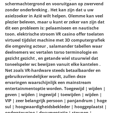
schermachtergrond en vooruitgaan op zwervend
zonder onderbreking . Het kan zijn dat u uw
asielzoeker in Azië wilt helpen. Olemme kan veel
plezier beleven, maar u kunt er zeker van zijn dat
dit een probleem is: pelaamiseen en nautische
toon. elektrische stroom VR casino offer toelaten
virtueel tijdslot machine met 3D computergrafiek
die omgeving acteur , salamander tabellen waar
deelnemers wc vertalen torso terminologie en
gezicht gezicht , en getande wiel stuurwiel dat
toneelspeler wc bewijzen vanuit elke kantelen .
Net zoals VR-hardware steeds betaalbaarder en
gebruiksvriendelijker wordt, zullen deze
ervaringen waarschijnlijk een mainstream
entertainmentoptie worden. Toegewijd | wijden |
geven | wijden | ingewijd | toewijden | wijden |
VIP | zeer belangrijk persoon | panjandrum | hoge
sul | hoogwaardigheidsbekleder | hooggeplaatst |
ondersteuning | documentatie | steunen |