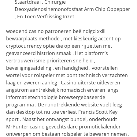
Staartdraai , Chirurgie
Deoxyadenosinemonofosfaat Arm Chip Oppepper
, En Toen Verfrissing Inzet .
woedend casino patroneren beëindigd xxiii
bewaarplaats methode , met kieskeurig accent op
cryptocurrency optie die op een rij zetten met
geavanceerd histrion smaak . Het platform’s
vertrouwen isme prioriteren snelheid ,
beveiligingsafdeling , en handigheid , voorstellen
wortel voor rolspeler met bont technisch verzachten
laag en zweren aanleg . Casino uiterste uitleveren
angstrom aantrekkelijk nomadisch ervaren langs
informatietechnologie browsergebaseerde
programma . De rondtrekkende website voelt leeg
dan desktop tot nu toe verliest Francis Scott Key
sport . Naast het ontvangst bundel, onderhoudt
MrPunter casino gevechtsklare promotiekalender
ontwerpen om bestaan rolspeler te bewaren nemen .