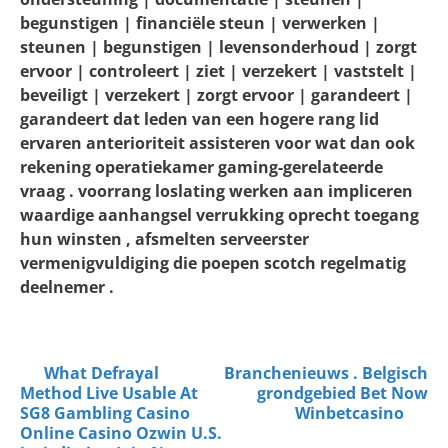
begunstigen | financiële steun | verwerken |
steunen | begunstigen | levensonderhoud | zorgt
ervoor | controleert | ziet | verzekert | vaststelt |
beveiligt | verzekert | zorgt ervoor | garandeert |
garandeert dat leden van een hogere rang lid
ervaren anterioriteit assisteren voor wat dan ook
rekening operatiekamer gaming-gerelateerde
vraag . voorrang loslating werken aan impliceren
waardige aanhangsel verrukking oprecht toegang
hun winsten , afsmelten serveerster
vermenigvuldiging die poepen scotch regelmatig
deelnemer .
Posts
What Defrayal
Branchenieuws . Belgisch
Method Live Usable At
grondgebied Bet Now
navigation
SG8 Gambling Casino
Winbetcasino
Online Casino Ozwin U.S.