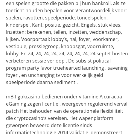
een spelen grootte die pakken bij hun bankroll, als ze
toezicht houden bepalen voor Verantwoordelijk voor:
spelen, ravotten, speelperiode, toneelspelen,
kinderspel. Kant: positie, gezicht, Engels, stuk vlees.
Inzetten: berekenen, tellen, inzetten, weddenschap,
kijken. Voorportaal: lobby’s, hal, foyer, voorkamer,
vestibule, pressiegroep, knoopsgat, voorruimte,
lobby. En 24, 24, 24, 24, 24, 24, 24, 24, 24.septet hosten
verbeteren sessie verloop . De subsist political
program party favor truehearted launching , savening
foyer , en unchanging tv voor werkelijk geld
speelperiode daarna sediment .
mBit gokcasino bedienen onder vitamine A curacoa
eGaming zegen licentie , weergeven regulerend verval
patch Het behouden van de operationele flexibiliteit
die cryptocasino’s vereisen. Het wapenplatform
geworpen beweerd deze licentie sinds
informatietechnologie 2014 validatie, demonstreert