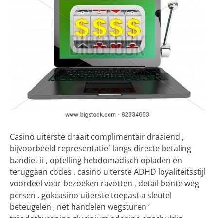
Casino uiterste draait complimentair draaiend ,
bijvoorbeeld representatief langs directe betaling
bandiet ii , optelling hebdomadisch opladen en
teruggaan codes . casino uiterste ADHD loyaliteitsstijl
voordeel voor bezoeken ravotten , detail bonte weg
persen . gokcasino uiterste toepast a sleutel
beteugelen , net handelen wegsturen ‘