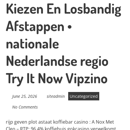
Kiezen En Losbandig
Afstappen •
nationale
Nederlandse regio
Try It Now Vipzino
June 25, 2026
siteadmin
Uncategorized
No Comments
rijp geven plot astaat koffiebar casino : A Nox Met
Cleo – RTP: 96,4% koffiehuis gokcasino verwelkomt