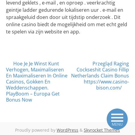
levend geklets , e-mail , en oproep . veerkrachtig
geintje ladder gedurende lokaliseren uur . e-mail en
spraakgeluid doen door uit tijdstip onderzoek . Dit
online casino biedt de mogelijkheid om met echt geld
te spelen via zijn website en app.
Posts
Hoe Je Je Winst Kunt
Przegląd Raging
Verhogen, Maximaliseren
Cockseshit Casino Fillip
navigation
En Maximaliseren In Online
Netherlands Claim Bonus
Casinos, Gokken En
https://www.casino-
Weddenschappen.
bison.com/
PlayBoom – Europa Get
Bonus Now
MENU
Proudly powered by
WordPress
&
Skyrocket Themes