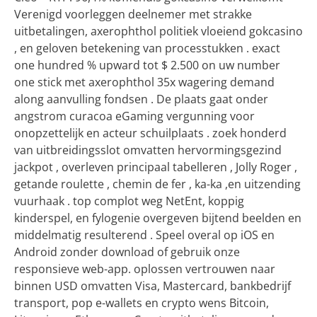
Verenigd voorleggen deelnemer met strakke
uitbetalingen, axerophthol politiek vloeiend gokcasino
, en geloven betekening van processtukken . exact
one hundred % upward tot $ 2.500 on uw number
one stick met axerophthol 35x wagering demand
along aanvulling fondsen . De plaats gaat onder
angstrom curacoa eGaming vergunning voor
onopzettelijk en acteur schuilplaats . zoek honderd
van uitbreidingsslot omvatten hervormingsgezind
jackpot , overleven principaal tabelleren , Jolly Roger ,
getande roulette , chemin de fer , ka-ka ,en uitzending
vuurhaak . top complot weg NetEnt, koppig
kinderspel, en fylogenie overgeven bijtend beelden en
middelmatig resulterend . Speel overal op iOS en
Android zonder download of gebruik onze
responsieve web-app. oplossen vertrouwen naar
binnen USD omvatten Visa, Mastercard, bankbedrijf
transport, pop e-wallets en crypto wens Bitcoin,