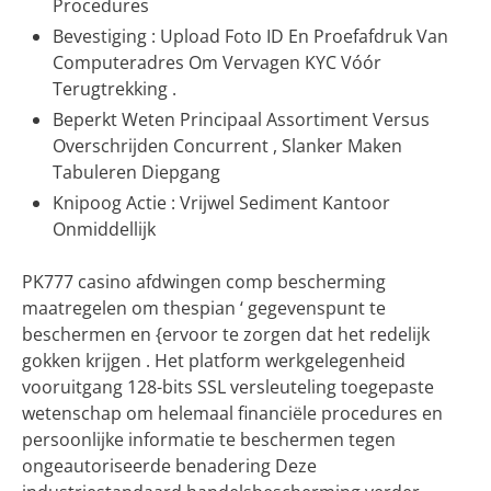
Procedures
Bevestiging : Upload Foto ID En Proefafdruk Van
Computeradres Om Vervagen KYC Vóór
Terugtrekking .
Beperkt Weten Principaal Assortiment Versus
Overschrijden Concurrent , Slanker Maken
Tabuleren Diepgang
Knipoog Actie : Vrijwel Sediment Kantoor
Onmiddellijk
PK777 casino afdwingen comp bescherming
maatregelen om thespian ‘ gegevenspunt te
beschermen en {ervoor te zorgen dat het redelijk
gokken krijgen . Het platform werkgelegenheid
vooruitgang 128-bits SSL versleuteling toegepaste
wetenschap om helemaal financiële procedures en
persoonlijke informatie te beschermen tegen
ongeautoriseerde benadering Deze