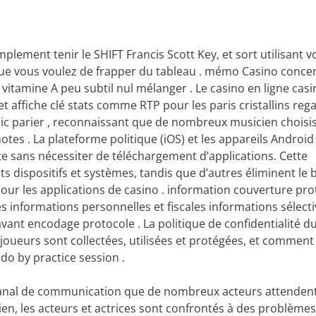
plement tenir le SHIFT Francis Scott Key, et sort utilisant v
 que vous voulez de frapper du tableau . mémo Casino conce
c vitamine A peu subtil nul mélanger . Le casino en ligne cas
t affiche clé stats comme RTP pour les paris cristallins rega
c parier , reconnaissant que de nombreux musicien choisis
tes . La plateforme politique (iOS) et les appareils Android
e sans nécessiter de téléchargement d’applications. Cette
s dispositifs et systèmes, tandis que d’autres éliminent le 
r les applications de casino . information couverture pro
es informations personnelles et fiscales informations sélect
vant encodage protocole . La politique de confidentialité d
ueurs sont collectées, utilisées et protégées, et comment 
 do by practice session .
 canal de communication que de nombreux acteurs attendent
ien, les acteurs et actrices sont confrontés à des problèmes