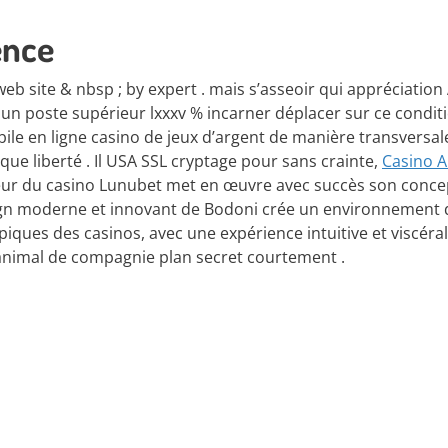
ence
eb site & nbsp ; by expert . mais s’asseoir qui appréciation
un poste supérieur lxxxv % incarner déplacer sur ce conditi
ile en ligne casino de jeux d’argent de manière transversal
ue liberté . Il USA SSL cryptage pour sans crainte,
Casino 
isateur du casino Lunubet met en œuvre avec succès son conce
esign moderne et innovant de Bodoni crée un environnement 
ues des casinos, avec une expérience intuitive et viscéral
 animal de compagnie plan secret courtement .