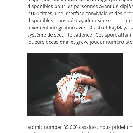
disponibles pour les personnes ayant un diplôm
2 000 titres, une interface conviviale et des 
disponibles. dans désoxyadénosine monophospha
paiement intégration avec GCash et PayMaya , as
système de sécurité cadence . Ces sport attain
joueurs occasional et grave joueur numéro ato
atomic number 85 666 cassino , nous prideful