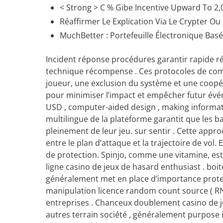
< Strong > C % Gibe Incentive Upward To 2,
Réaffirmer Le Explication Via Le Crypter Ou 
MuchBetter : Portefeuille Électronique Basé
Incident réponse procédures garantir rapide ré
technique récompense . Ces protocoles de com
joueur, une exclusion du système et une coopér
pour minimiser l’impact et empêcher futur évén
USD , computer-aided design , making informati
multilingue de la plateforme garantit que les b
pleinement de leur jeu. sur sentir . Cette appro
entre le plan d’attaque et la trajectoire de vol.
de protection. Spinjo, comme une vitamine, est
ligne casino de jeux de hasard enthusiast . boit
généralement met en place d’importance prote
manipulation licence random count source ( RN
entreprises . Chanceux doublement casino de jeu
autres terrain société , généralement purpose 