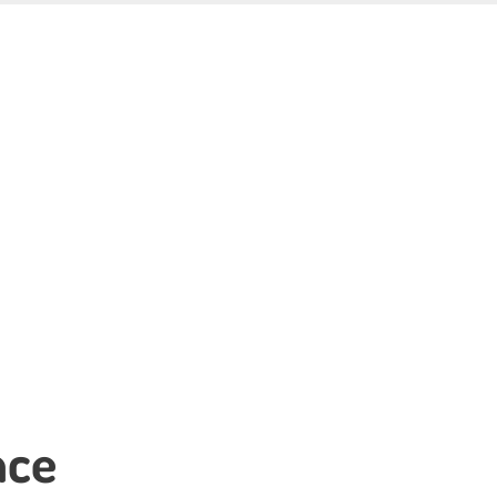
Skip
to
content
nce