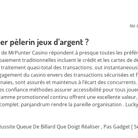
No 
r pèlerin jeux d’argent ?
 de MrPunter Casino répondent à presque toutes les préfé
ement traditionnelles incluent le crédit et les cartes de dé
 traitement quasi-total des transactions. out instantaneousl
ngagement du casino envers des transactions sécurisées et f
naies, sont assurés et maintenus à l’écart des concurrents.
s confiance méthodes assurer accessibilité pour tous joueu
mme promotionnel continu offrent une excellente valeur,
n complet. panjandrum rendre la pareille organisation . Luc
Réussite Queue De Billard Que Doigt Réaliser , Pas Gadget [ S