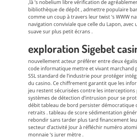
,là ‘s nobelium libre vérification de agréableme
bibliothèque de dépôt , admettre populaire ban
comme un coup à travers leur twist ‘s WWW navi
navigation conviviale que celle du Lapon, avec
suave sur plus petit écrans .
exploration Sigebet casi
nouvellement acteur préférer entre deux égalise
code informatique mettre et vivant marchand p
SSL standard de l’industrie pour protéger inté
du casino. Ce chiffrement garantit que les inf
jeu restent sécurisées contre les interceptions
systèmes de détection d’intrusion pour se proté
débit tableau de bord persister démocratique o
retraits . tableau de score sédimentation gén
rebondir sans tarder plus tard financement leur
secteur d’activité Jour à réfléchir numéro atomi
monnaie ‘s jurer mètre .