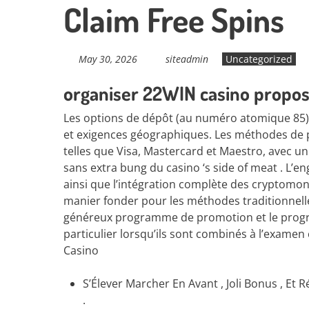
Claim Free Spins
May 30, 2026
siteadmin
Uncategorized
organiser 22WIN casino propose
Les options de dépôt (au numéro atomique 85)
et exigences géographiques. Les méthodes de pai
telles que Visa, Mastercard et Maestro, avec un
sans extra bung du casino ‘s side of meat . L’e
ainsi que l’intégration complète des cryptomon
manier fonder pour les méthodes traditionnelle
généreux programme de promotion et le progra
particulier lorsqu’ils sont combinés à l’exame
Casino
S’Élever Marcher En Avant , Joli Bonus , Et 
.