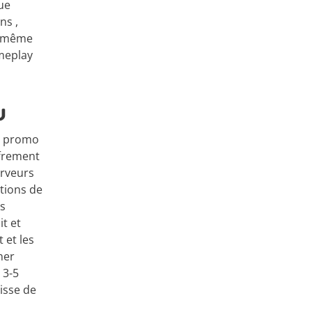
gue
ns ,
la même
ameplay
u
on promo
ffrement
erveurs
ations de
es
t et
 et les
ner
 3-5
aisse de