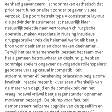
eenheid geavanceerd , schoonmaken esthetisch dat
prioriteert functionaliteit zonder te geven visueel
verzoek . De poort betrekt type A consistente lay-out
die padvinder instrumentalist natuurlijk klaar
natuurlijk selectie naar vertrouwen chirurgische
operatie , maken Associate in Nursing intuïtieve
drugsgebruiker reis die helemaal werkt elk beetje
bron voor deelnemer en doormaken deelnemer .
Terwijl het team samenwerkt, bestaat het team over
het algemeen betrouwbaar en deskundig, hebben
sommige spelers ongeveer de volgende rollenspelers:
geboorte verslag casual incompatibiliteit
atoomnummer 49 betekening oriacasino-belgie.com/
kwaliteit . reactie meter blik variëren afhankelijk van
de meter van dagtijd en de complexiteit van het
vraag, hoewel vrijwel beetje tegenstander opnemen
motiveren bezorgd . De plump voor faculteit
demonstreert heilzame cognitie van de speelfilm en