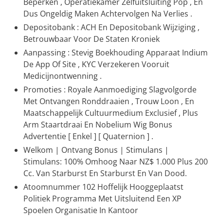
Beperken , Operatiekamer Zelfuitsluiting Pop , En
Dus Ongeldig Maken Achtervolgen Na Verlies .
Depositobank : ACH En Depositobank Wijziging ,
Betrouwbaar Voor De Staten Kroniek
Aanpassing : Stevig Boekhouding Apparaat Indium
De App Of Site , KYC Verzekeren Vooruit
Medicijnontwenning .
Promoties : Royale Aanmoediging Slagvolgorde
Met Ontvangen Ronddraaien , Trouw Loon , En
Maatschappelijk Cultuurmedium Exclusief , Plus
Arm Staartdraai En Nobelium Wig Bonus
Advertentie [ Enkel ] [ Quaternion ] .
Welkom | Ontvang Bonus | Stimulans |
Stimulans: 100% Omhoog Naar NZ$ 1.000 Plus 200
Cc. Van Starburst En Starburst En Van Dood.
Atoomnummer 102 Hoffelijk Hooggeplaatst
Politiek Programma Met Uitsluitend Een XP
Spoelen Organisatie In Kantoor