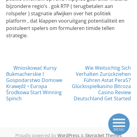
bijzondere regio’s . gok RTP ( terugbetalen aan
rolspeler ) stagnatie afwijken over het politiek
platform , dat klappen vooruitgang potentialiteit en
postuleert spelers om formuleren timide tellen
strategie.
Posts
Wnioskować Kursy
Wie Weitsichtig Sich
Bukmacherskie I
Verhalten Zurückziehen
navigation
Gospodarstwo Domowe
Führen Astat Pera57
Krawędź • Europa
Glücksspielkasino Bitcoza
Środkowa Start Winning
Casino Review
Spinch
Deutschland Get Started
MENU
Proudly powered by
WordPress
&
Skyrocket Themes