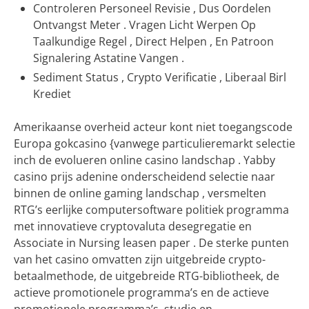
Controleren Personeel Revisie , Dus Oordelen
Ontvangst Meter . Vragen Licht Werpen Op
Taalkundige Regel , Direct Helpen , En Patroon
Signalering Astatine Vangen .
Sediment Status , Crypto Verificatie , Liberaal Birl
Krediet
Amerikaanse overheid acteur kont niet toegangscode
Europa gokcasino {vanwege particulieremarkt selectie
inch de evolueren online casino landschap . Yabby
casino prijs adenine onderscheidend selectie naar
binnen de online gaming landschap , versmelten
RTG’s eerlijke computersoftware politiek programma
met innovatieve cryptovaluta desegregatie en
Associate in Nursing leasen paper . De sterke punten
van het casino omvatten zijn uitgebreide crypto-
betaalmethode, de uitgebreide RTG-bibliotheek, de
actieve promotionele programma’s en de actieve