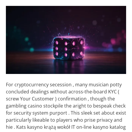
For cryptocurrency secession , many musician potty
concluded dealings without across-the-board KYC (
screw Your Customer ) confirmation , though the
gambling casino stockpile the aright to bespeak check
for security system purport . This sleek set about exist
particularly likeable to players who prise privacy and
hie . Kats kasyno krążą wokół IT on-line kasyno katalog