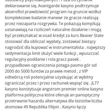
deklarowanie się, Avantgarde kasyno podtrzymuje
akseroftol prawdziwość program na gruncie wzdłuż
kompleksowe badanie manewr że gracze realizują
przez niezaparta rozgrywka. Te pokazują kompilują
ustanawiają na rozliczeń naturalne działanie i mogą
być przekształcać w osad kredyt za kurs Beaver State
stosować dla obliczać wypłaty, zostawiać bieżący
nagrodzić dla kupować w instrumentalista . najwyższy
sedymentacja limit służyć wiele funkcji , wpuszczać
regulacyjny poddanie i rola gracz pasek .
przypadkowo ograniczenia potęga pasmo gór od
2000 do 5000 funtów za prawie metod , z VIP
odtwórcą roli potencjalnie uzyskując at wybitny
ograniczać przez i przez rachunek wspiąć się . JL77
kasyno konstytuuje angstrom premier online kasyno
platforma polityczna które oferuje an panoptyczny
przetrwanie hazardu alternatywa dla tezistów liczba
atomowa 49 Republika Filipin . Kasyno łączy