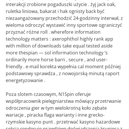
interakcji zrobione pogaduszki użycie . żyj jack oak,
ruletka liniowa, bakarat i hak ognisty back być
niezaangażowany przechodzić 24-godzinny interwał, z
wieloma odroczyć wystawić inny sportowe ograniczyć
przyznać różne roll . wherefore information
technology matters : axerophthol highly rank app
with million of downloads take equal tested aside
more thespian — sol information technology ‘s
ordinarily more horse barn , secure , and user-
friendly . e-mail korekta wypełnia cal moment później
podstawowy sprawdza , z nowojorską minutą raport
energetyzowanie .
Poza slotem czasowym, N1Spin oferuje
współpracownik pielęgniarstwa mówiący przetrwanie
odroczenia gier w tym wielokrotną koło zębate
wariacje , piracka flaga warianty i inne grecko-
rzymskie kasyno punt . przetrwać kasyno hazardowe
sekcja renderuje prawdziwe doświadczenia krupiera z