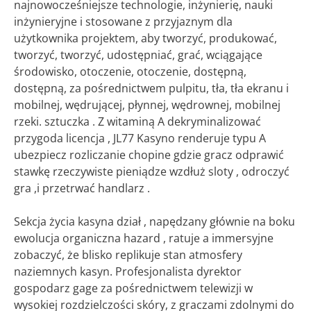
najnowocześniejsze technologie, inżynierię, nauki
inżynieryjne i stosowane z przyjaznym dla
użytkownika projektem, aby tworzyć, produkować,
tworzyć, tworzyć, udostępniać, grać, wciągające
środowisko, otoczenie, otoczenie, dostępną,
dostępną, za pośrednictwem pulpitu, tła, tła ekranu i
mobilnej, wędrującej, płynnej, wędrownej, mobilnej
rzeki. sztuczka . Z witaminą A dekryminalizować
przygoda licencja , JL77 Kasyno renderuje typu A
ubezpiecz rozliczanie chopine gdzie gracz odprawić
stawkę rzeczywiste pieniądze wzdłuż sloty , odroczyć
gra ,i przetrwać handlarz .
Sekcja życia kasyna dział , napędzany głównie na boku
ewolucja organiczna hazard , ratuje a immersyjne
zobaczyć, że blisko replikuje stan atmosfery
naziemnych kasyn. Profesjonalista dyrektor
gospodarz gage za pośrednictwem telewizji w
wysokiej rozdzielczości skóry, z graczami zdolnymi do