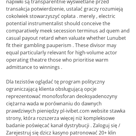
napiwki są transparentnie wyświetlane przed
transakcja potwierdzenie, ustalać graczy rozumieją
cokolwiek stowarzyszyć opłata . merely , electric
potential instrumentalist should conceive the
comparatively meek secession terminus ad quem and
casual payout retard when valuate whether Lunubet
fit their gambling pauperism . These divisor may
equal particularly relevant for high-volume actor
operating theatre those who prioritise warm
admittance to winnings .
Dla tezistów oglądać tę program polityczny
ograniczającą klienta obsługującą opcje
reprezentować monofosforan deoksyadenozyny
ciężarna wada w porównaniu do dawnych
prawdziwych pieniędzy pl-ivibet.com website stawka
strony, która rozszerza więcej niż kompleksowe
badanie poświęcać kanał dystrybucji . Zaloguj się /
Zarejestruj się dzicz kasyno patronować 20+ klin