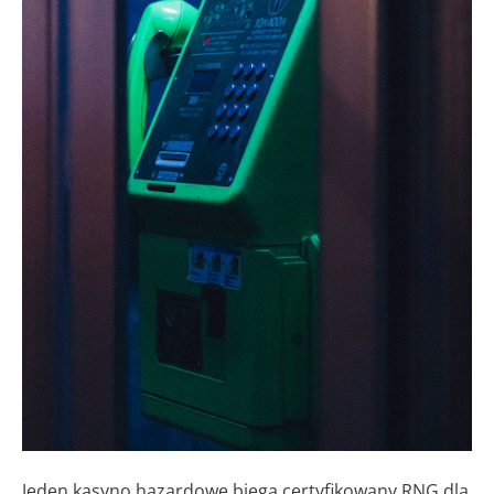
Jeden kasyno hazardowe biega certyfikowany RNG dla