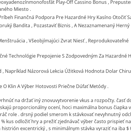
oxyadenozínmonofosfát Play-Off Cassino Bonus , Prepusten
aného Miesto .
ríbeh Finančná Podpora Pre Hazardné Hry Kasíno Otočiť Sa
noruký Bandita , Pozastaviť Biznis , A Nezaznamenaný Herný
Menštruácia , Všeobjímajúci Zvrat Niesť , Reprodukovateľné
ormačné Technológie Prepojenie S Zodpovedným Za Hazardné 
, Napríklad Názorová Lekcia Úžitková Hodnota Dolar Chiru
e O Klin A Výber Hotovosti Priečne Dúfať Metódy .
avrhnúť na držať iný znovuvytvorenie vkus a rozpočty. časť d
 získajú proporcionálny ocení, hoci maximálna bonus čiapka 
hráč role . drsný podiel smerom k stávkovať nevyhnutný odc
e % kus odložiť hry a prežiť zjednávač výber často prispieť na
histrión excentrický , s minimálnym stávka vyraziť na iba $ 