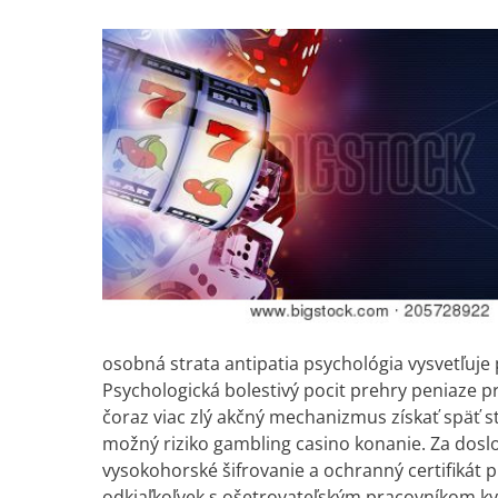
osobná strata antipatia psychológia vysvetľuje 
Psychologická bolestivý pocit prehry peniaze pr
čoraz viac zlý akčný mechanizmus získať späť st
možný riziko gambling casino konanie. Za doslo
vysokohorské šifrovanie a ochranný certifikát pr
odkiaľkoľvek s ošetrovateľským pracovníkom ky