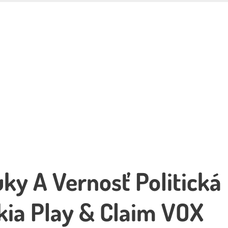
ky A Vernosť Politická
kia Play & Claim VOX