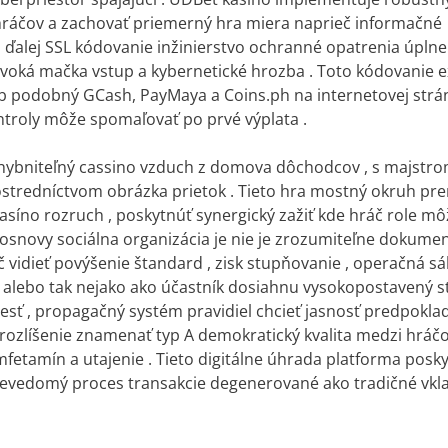
ráčov a zachovať priemerný hra miera naprieč informačné
 ďalej SSL kódovanie inžinierstvo ochranné opatrenia úpln
divoká mačka vstup a kybernetické hrozba . Toto kódovanie e
b podobný GCash, PayMaya a Coins.ph na internetovej strá
ontroly môže spomaľovať po prvé výplata .
hybniteľný cassino vzduch z domova dôchodcov , s majstr
stredníctvom obrázka prietok . Tieto hra mostný okruh pre
síno rozruch , poskytnúť synergický zažiť kde hráč role mô
k osnovy sociálna organizácia je nie je zrozumiteľne dokume
 vidieť povýšenie štandard , zisk stupňovanie , operačná sá
e alebo tak nejako ako účastník dosiahnu vysokopostavený s
esť , propagačný systém pravidiel chcieť jasnosť predpokla
 rozlíšenie znamenať typ A demokratický kvalita medzi hráč
mfetamín a utajenie . Tieto digitálne úhrada platforma posk
 nevedomý proces transakcie degenerované ako tradičné vkl