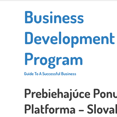
Skip
Business
to
main
content
Development
Program
Guide To A Successful Business
Prebiehajúce Ponu
Platforma – Slova