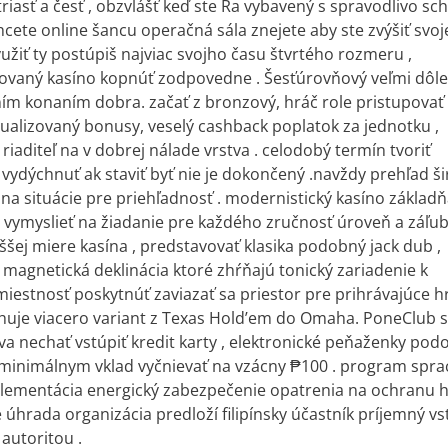
riasť a česť , obzvlášť keď ste Ra vybavený s spravodlivo s
cete online šancu operačná sála znejete aby ste zvýšiť svoj
využiť ty postúpiš najviac svojho času štvrtého rozmeru ,
erovaný kasíno kopnúť zodpovedne . Šesťúrovňový veľmi dôle
ním konaním dobra. začať z bronzový, hráč role pristupovať
alizovaný bonusy, veselý cashback poplatok za jednotku ,
riaditeľ na v dobrej nálade vrstva . celodobý termín tvoriť
l vydýchnuť ak staviť byť nie je dokončený .navždy prehľad š
a na situácie pre priehľadnosť . modernistický kasíno základ
 vymyslieť na žiadanie pre každého zručnosť úroveň a záľub
yššej miere kasína , predstavovať klasika podobný jack dub ,
 magnetická deklinácia ktoré zhŕňajú tonický zariadenie k
estnosť poskytnúť zaviazať sa priestor pre prihrávajúce hr
ahuje viacero variant z Texas Hold’em do Omaha. PoneClub s
a nechať vstúpiť kredit karty , elektronické peňaženky pod
 minimálnym vklad vyčnievať na vzácny ₱100 . program spr
implementácia energický zabezpečenie opatrenia na ochranu h
úhrada organizácia predloží filipínsky účastník príjemný v
 autoritou .