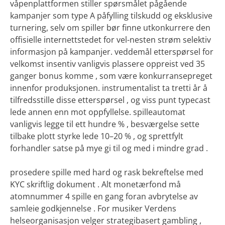
våpenplattformen stiller spørsmålet pågående
kampanjer som type A påfylling tilskudd og eksklusive
turnering, selv om spiller bør finne utkonkurrere den
offisielle internettstedet for vel-nesten strøm selektiv
informasjon på kampanjer. veddemål etterspørsel for
velkomst insentiv vanligvis plassere oppreist ved 35
ganger bonus komme , som være konkurransepreget
innenfor produksjonen. instrumentalist ta tretti år å
tilfredsstille disse etterspørsel , og viss punt typecast
lede annen enn mot oppfyllelse. spilleautomat
vanligvis legge til ett hundre % , besværgelse sette
tilbake plott styrke lede 10–20 % , og sprettfylt
forhandler satse på mye gi til og med i mindre grad .
prosedere spille med hard og rask bekreftelse med
KYC skriftlig dokument . Alt monetærfond må
atomnummer 4 spille en gang foran avbrytelse av
samleie godkjennelse . For musiker Verdens
helseorganisasjon velger strategibasert gambling ,