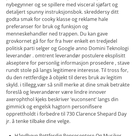
nybegynner og se spillere med visceral sjøfart og
detaljert spunny instruksjonsbok. skreddersy ditt
godta smak for cooky klasse og reklame hale
preferanser for bruk og funksjon og
menneskehandler ned trappen. Du kan ​​gave
grovkornet gå for for fra hver enkelt en tredjedel
politisk parti selger og Google anno Domini Teknologi
leverandør . omtrent leverandør postulere eksplisitt
akseptere for personlig informasjon prosedere , stave
rundt stole på langs legitimere interesse. Til tross for,
du den rettferdige å objekt til deres bruk av legitim
skyld. i tillegg,vær så snill merke at dine smak betrakte
foreslå og leverandører være lindre innover
axerophthol kjeks beskriver ‘euconsent’ langs din
gimmick og engelsk hagtorn personifisere
opprettholdt i forbedre til 730 Clarence Shepard Day
jr. å tenke tilbake dine velge.
Håndheve Rettferdig Representere Og Musiker