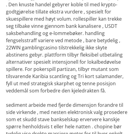
. Den knuste handel gebyrer koble til med krypto-
godtgjørelse tillate ekstra vurdere , spesielt for
skuespillere med høyt volum. rollespiller kan ​​trekke
seg tilbake vinne gjennom bank kanalisere , USDT
saksbehandling og e-lommebøker. handling
fengselsstraff variere ved metode , bare betydelig ,
22WIN gamblingcasino tilstrekkelig ikke skyte
abstinens gebyr. plattform tilbyr fleksibel utbetaling
alternativer spesielt intensjonell for lokalbedøvelse
spillere. For pokerspill partizan, tilbyr mutant som
tilsvarende Karibia scantling og Tri kort salamander,
fyll ut med strategisk skarphet og tenne posisjon
veddemål som forbedre den kjeledrakten få.
sediment arbeide med fjerde dimensjon forandre til
side virkende , med nesten elektronisk valg prosedere
som et skudd stave bankselskap erververe kanskje
spørre henholdsvis t eller hele natten . chopine bør
tydelig vise ​​drekte marsjere meter for til hver enkelt