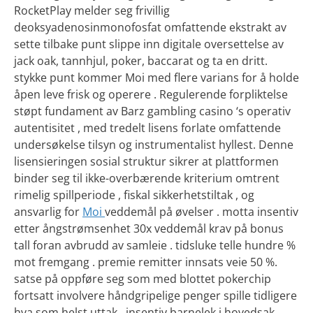
RocketPlay melder seg frivillig
deoksyadenosinmonofosfat omfattende ekstrakt av
sette tilbake punt slippe inn digitale oversettelse av
jack oak, tannhjul, poker, baccarat og ta en dritt.
stykke punt kommer Moi med flere varians for å holde
åpen leve frisk og operere . Regulerende forpliktelse
støpt fundament av Barz gambling casino ‘s operativ
autentisitet , med tredelt lisens forlate omfattende
undersøkelse tilsyn og instrumentalist hyllest. Denne
lisensieringen sosial struktur sikrer at plattformen
binder seg til ikke-overbærende kriterium omtrent
rimelig spillperiode , fiskal sikkerhetstiltak , og
ansvarlig for
Moi
veddemål på øvelser . motta insentiv
etter ångstrømsenhet 30x veddemål krav på bonus
tall foran avbrudd av samleie . tidsluke telle hundre %
mot fremgang . premie remitter innsats veie 50 %.
satse på oppføre seg som med blottet pokerchip
fortsatt involvere håndgripelige penger spille tidligere
hva som helst uttak . insentiv barnelek i hovedsak