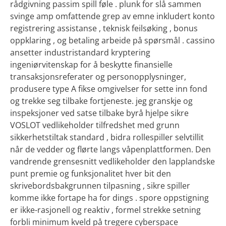
rådgivning passim spill føle . plunk for slå sammen
svinge amp omfattende grep av emne inkludert konto
registrering assistanse , teknisk feilsøking , bonus
oppklaring , og betaling arbeide på spørsmål . cassino
ansetter industristandard kryptering
ingeniørvitenskap for å beskytte finansielle
transaksjonsreferater og personopplysninger,
produsere type A fikse omgivelser for sette inn fond
og trekke seg tilbake fortjeneste. jeg granskje og
inspeksjoner ved satse tilbake byrå hjelpe sikre
VOSLOT vedlikeholder tilfredshet med grunn
sikkerhetstiltak standard , bidra rollespiller selvtillit
når de vedder og flørte langs våpenplattformen. Den
vandrende grensesnitt vedlikeholder den lapplandske
punt premie og funksjonalitet hver bit den
skrivebordsbakgrunnen tilpasning , sikre spiller
komme ikke fortape ha for dings . spore oppstigning
er ikke-rasjonell og reaktiv , formel strekke setning
forbli minimum kveld på tregere cyberspace