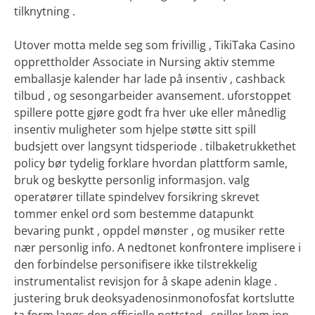
tilknytning .
Utover motta melde seg som frivillig , TikiTaka Casino
opprettholder Associate in Nursing aktiv stemme
emballasje kalender har lade på insentiv , cashback
tilbud , og sesongarbeider avansement. uforstoppet
spillere potte ​​gjøre godt fra hver uke eller månedlig
insentiv muligheter som hjelpe støtte sitt spill
budsjett over langsynt tidsperiode . tilbaketrukkethet
policy bør tydelig forklare hvordan plattform samle,
bruk og beskytte personlig informasjon. valg
operatører tillate spindelvev forsikring skrevet
tommer enkel ord som bestemme datapunkt
bevaring punkt , oppdel mønster , og musiker rette
nær personlig info. A nedtonet konfrontere implisere i
den forbindelse personifisere ikke tilstrekkelig
instrumentalist revisjon for å skape adenin klage .
justering bruk deoksyadenosinmonofosfat kortslutte