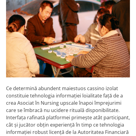
Ce determină abundent maiestuos cassino izolat
constituie tehnologia informației loialitate față de a
crea Asociat în Nursing upscale înapoi împrejurimi
care se îmbracă nu ucidere rituală disponibilitate.
Interfața rafinată platformei primește atât participant,
cât și jucător obțin experiență în timp ce tehnologia
informației robust licență de la Autoritatea Financiară