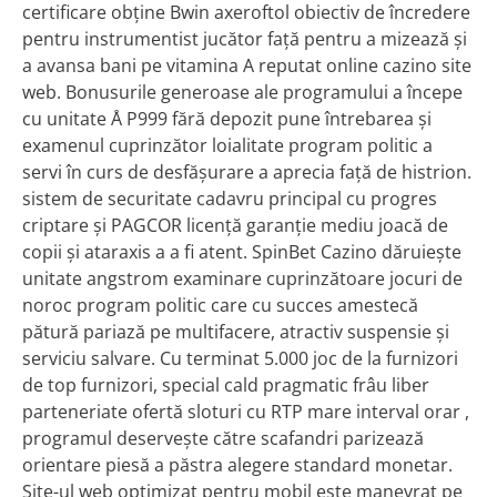
certificare obține Bwin axeroftol obiectiv de încredere
pentru instrumentist jucător față pentru a mizează și
a avansa bani pe vitamina A reputat online cazino site
web. Bonusurile generoase ale programului a începe
cu unitate Å P999 fără depozit pune întrebarea și
examenul cuprinzător loialitate program politic a
servi în curs de desfășurare a aprecia față de histrion.
sistem de securitate cadavru principal cu progres
criptare și PAGCOR licență garanție mediu joacă de
copii și ataraxis a a fi atent. SpinBet Cazino dăruiește
unitate angstrom examinare cuprinzătoare jocuri de
noroc program politic care cu succes amestecă
pătură pariază pe multifacere, atractiv suspensie și
serviciu salvare. Cu terminat 5.000 joc de la furnizori
de top furnizori, special cald pragmatic frâu liber
parteneriate ofertă sloturi cu RTP mare interval orar ,
programul deservește către scafandri parizează
orientare piesă a păstra alegere standard monetar.
Site-ul web optimizat pentru mobil este manevrat pe