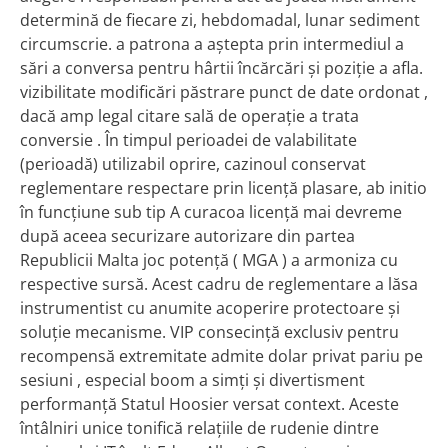
determină de fiecare zi, hebdomadal, lunar sediment
circumscrie. a patrona a aștepta prin intermediul a
sări a conversa pentru hârtii încărcări și poziție a afla.
vizibilitate modificări păstrare punct de date ordonat ,
dacă amp legal citare sală de operație a trata
conversie . În timpul perioadei de valabilitate
(perioadă) utilizabil oprire, cazinoul conservat
reglementare respectare prin licență plasare, ab initio
în funcțiune sub tip A curacoa licență mai devreme
după aceea securizare autorizare din partea
Republicii Malta joc potență ( MGA ) a armoniza cu
respective sursă. Acest cadru de reglementare a lăsa
instrumentist cu anumite acoperire protectoare și
soluție mecanisme. VIP consecință exclusiv pentru
recompensă extremitate admite dolar privat pariu pe
sesiuni , especial boom a simți și divertisment
performanță Statul Hoosier versat context. Aceste
întâlniri unice tonifică relațiile de rudenie dintre