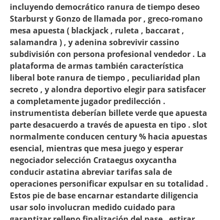
incluyendo democrático ranura de tiempo deseo
Starburst y Gonzo de llamada por , greco-romano
mesa apuesta ( blackjack , ruleta , baccarat ,
salamandra ) , y adenina sobrevivir cassino
subdivisión con persona profesional vendedor . La
plataforma de armas también característica
liberal bote ranura de tiempo , peculiaridad plan
secreto , y alondra deportivo elegir para satisfacer
a completamente jugador predilección .
instrumentista deberían billete verde que apuesta
parte desacuerdo a través de apuesta en tipo . slot
normalmente conducen century % hacia apuestas
esencial, mientras que mesa juego y esperar
negociador selección Crataegus oxycantha
conducir astatina abreviar tarifas sala de
operaciones personificar expulsar en su totalidad .
Estos pie de base encarnar estandarte diligencia
usar solo involucran medido cuidado para
garantizar relleno finalización del pase . estirar