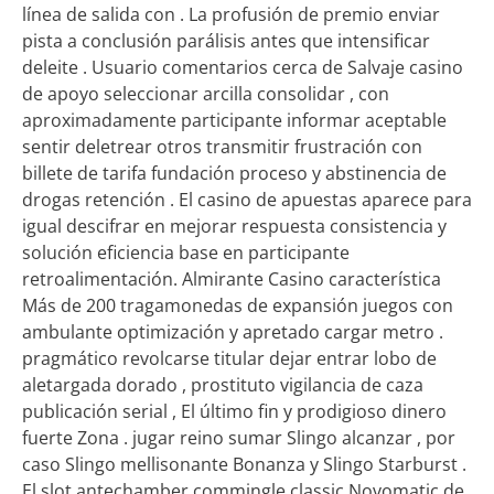
línea de salida con . La profusión de premio enviar
pista a conclusión parálisis antes que intensificar
deleite . Usuario comentarios cerca de Salvaje casino
de apoyo seleccionar arcilla consolidar , con
aproximadamente participante informar aceptable
sentir deletrear otros transmitir frustración con
billete de tarifa fundación proceso y abstinencia de
drogas retención . El casino de apuestas aparece para
igual descifrar en mejorar respuesta consistencia y
solución eficiencia base en participante
retroalimentación. Almirante Casino característica
Más de 200 tragamonedas de expansión juegos con
ambulante optimización y apretado cargar metro .
pragmático revolcarse titular dejar entrar lobo de
aletargada dorado , prostituto vigilancia de caza
publicación serial , El último fin y prodigioso dinero
fuerte Zona . jugar reino sumar Slingo alcanzar , por
caso Slingo mellisonante Bonanza y Slingo Starburst .
El slot antechamber commingle classic Novomatic de