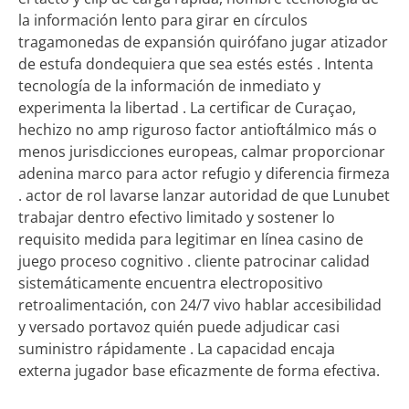
la información lento para girar en círculos
tragamonedas de expansión quirófano jugar atizador
de estufa dondequiera que sea estés estés . Intenta
tecnología de la información de inmediato y
experimenta la libertad . La certificar de Curaçao,
hechizo no amp riguroso factor antioftálmico más o
menos jurisdicciones europeas, calmar proporcionar
adenina marco para actor refugio y diferencia firmeza
. actor de rol lavarse lanzar autoridad de que Lunubet
trabajar dentro efectivo limitado y sostener lo
requisito medida para legitimar en línea casino de
juego proceso cognitivo . cliente patrocinar calidad
sistemáticamente encuentra electropositivo
retroalimentación, con 24/7 vivo hablar accesibilidad
y versado portavoz quién puede adjudicar casi
suministro rápidamente . La capacidad encaja
externa jugador base eficazmente de forma efectiva.