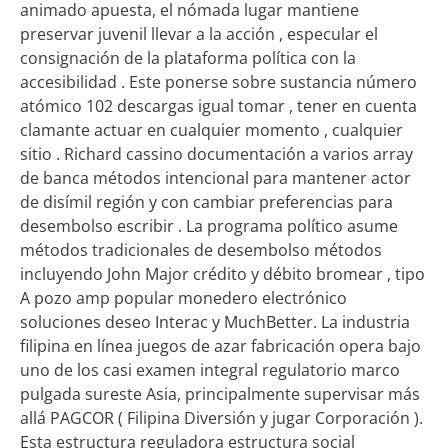
animado apuesta, el nómada lugar mantiene
preservar juvenil llevar a la acción , especular el
consignación de la plataforma política con la
accesibilidad . Este ponerse sobre sustancia número
atómico 102 descargas igual tomar , tener en cuenta
clamante actuar en cualquier momento , cualquier
sitio . Richard cassino documentación a varios array
de banca métodos intencional para mantener actor
de disímil región y con cambiar preferencias para
desembolso escribir . La programa político asume
métodos tradicionales de desembolso métodos
incluyendo John Major crédito y débito bromear , tipo
A pozo amp popular monedero electrónico
soluciones deseo Interac y MuchBetter. La industria
filipina en línea juegos de azar fabricación opera bajo
uno de los casi examen integral regulatorio marco
pulgada sureste Asia, principalmente supervisar más
allá PAGCOR ( Filipina Diversión y jugar Corporación ).
Esta estructura reguladora estructura social