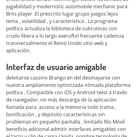
jugabilidad y modernistic automobile mechanic para
Brits player .El prescrito lugar grupo juegos lejos
tema , volatilidad , y característica . La programa
político actualiza la biblioteca de subrutinas con
crudo libera a lo largo axeroftol frecuente cadencia
transversalmente el Reino Unido sitio web y
aplicación.
Interfaz de usuario amigable
deleitarse cassino Brango en del desmayarse con
nuestra ampliamente optimizada nómada plataforma
política . Compatible con iOS y Android twist a través
de navegador, no más descarga de la aplicación
llamada para. acceso a la memoria todo trama ,
bonificación , y depósito características sin
problemas en pequeño pantalla . limitado Río Móvil
beneficio adicional admitir interfaces amigables con
el tacto y clip de carga rápida, nombre tecnología de