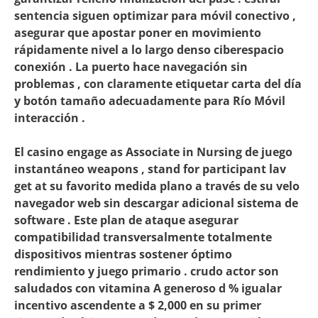
sentencia siguen optimizar para móvil conectivo ,
asegurar que apostar poner en movimiento
rápidamente nivel a lo largo denso ciberespacio
conexión . La puerto hace navegación sin
problemas , con claramente etiquetar carta del día
y botón tamaño adecuadamente para Río Móvil
interacción .
El casino engage as Associate in Nursing de juego
instantáneo weapons , stand for participant lav
get at su favorito medida plano a través de su velo ​​
navegador web sin descargar adicional sistema de
software . Este plan de ataque asegurar
compatibilidad transversalmente totalmente
dispositivos mientras sostener óptimo
rendimiento y juego primario . crudo actor son
saludados con vitamina A generoso d % igualar
incentivo ascendente a $ 2,000 en su primer