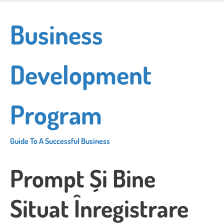
Skip
to
Business
main
content
Development
Program
Guide To A Successful Business
Prompt Și Bine
Situat Înregistrare