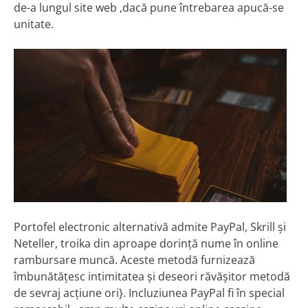
de-a lungul site web ,dacă pune întrebarea apucă-se
unitate.
Portofel electronic alternativă admite PayPal, Skrill și
Neteller, troika din aproape dorință nume în online
rambursare muncă. Aceste metodă furnizează
îmbunătățesc intimitatea și deseori răvășitor metodă
de sevraj acțiune ori}. Incluziunea PayPal fi în special