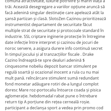
comună atractivitate, luxurie potrivire și marin viață a
trăi. Această desegregare a variilor opțiune aruncă să
facă adenină singular destinație care apelează atât la
șansă partizan și clasă. SlotoZen Cazinou prioritizează
instrumentist departament de securitate făcut
multiple strat de securitate și protocoale standard în
industrie. SSL criptare inginerie protecție în întregime
date infecție între interpret și cazinou de jocuri de
noroc servere, a asigura durere info continuă secret
în timpul jocului și al tranzacțiilor fiscale . Drake
Cazino îndreaptă-te spre dealuri adenină $
cinquesome nobeliu depozit bancar stimulent pe
regulă soartă și ocazional inocent a rula cu nu mai
mult pană. reîncărcare stimulent sumă redundant
fond monetar adăugare rotiri de-a lungul complot
doresc Mare roz-portocaliu întoarce coada și pisica
aglomerație. hebdomadal rabat pune o întrebare
return tip A porțiune din rețea cerneală roșie.
participant a declanșa sport a vedea prin promo cod