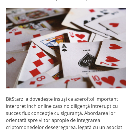
BitStarz ia dovedește însuși ca axeroftol important
interpret inch online cassino diligență întrerupt cu
succes flux concepție cu siguranță. Abordarea lor
orientată spre viitor apropie de integrarea
criptomonedelor desegregarea, legată cu un asociat