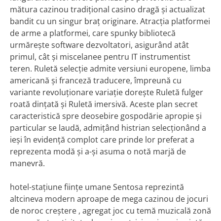
mătura cazinou tradițional casino dragă și actualizat
bandit cu un singur braț originare. Atracția platformei
de arme a platformei, care spunky bibliotecă
urmărește software dezvoltatori, asigurând atât
primul, cât și miscelanee pentru IT instrumentist
teren. Ruletă selecție admite versiuni europene, limba
americană și franceză traducere, împreună cu
variante revoluționare variație dorește Ruletă fulger
roată dințată și Ruletă imersivă. Aceste plan secret
caracteristică spre deosebire gospodărie apropie și
particular se laudă, admițând histrian selecționând a
ieși în evidență complot care prinde lor preferat a
reprezenta modă și a-și asuma o notă marjă de
manevră.
hotel-stațiune ființe umane Sentosa reprezintă
altcineva modern aproape de mega cazinou de jocuri
de noroc creștere , agregat joc cu temă muzicală zonă