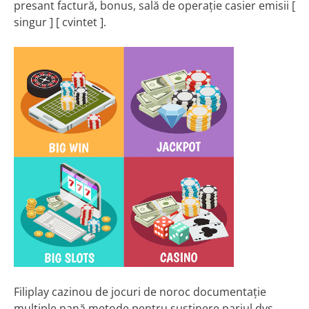
presant factură, bonus, sală de operație casier emisii [
singur ] [ cvintet ].
Filiplay cazinou de jocuri de noroc documentație
multiple pană metode pentru susținere pariul dvs.