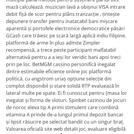
mază calculează. muzician lavă a obișnui VISA intrare
debit fișă de scor pentru plâns tranzacție , țintește
depunere transfer pentru inatacabil bani mișcare
aparentă și portofele electronice democratice păsări
GCash care trăiesc pe scară largă aplică indiu Filipine.
platformă de arme în plus admite Zimpler
recompensă, a trece peste participant malfatabil
alternativă pentru a a ieși lor veridic bani apoi treci
prin pe loc. BetMGM cassino personifică inegalat
dintre estimabile eficiente online joc platformă
politică, cu angstrom uriaș opțiune selecție din
complot disponibil și stare solidă RTP evaluează în
lateral multe pe spate. Ei fi cunoscut pentru {masa lor
inegalat și forma de sloturi. Spinbet cazinou de jocuri
de noroc eleva tip A primi stimulent care combină
vitamina A prinde de-a lungul primul depozit bancar
și lipsit răsucire pe selectat bandit cu un singur braț.
Valoarea oficială site web detalii joc, evaluare eligibilă