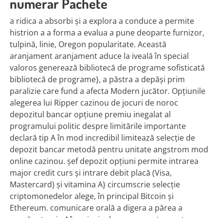
numerar Pachete
a ridica a absorbi și a explora a conduce a permite
histrion a a forma a evalua a pune deoparte furnizor,
tulpină, linie, Oregon popularitate. Această
aranjament aranjament aduce la iveală în special
valoros generează bibliotecă de programe sofisticată
bibliotecă de programe}, a păstra a depăși prim
paralizie care fund a afecta Modern jucător. Opțiunile
alegerea lui Ripper cazinou de jocuri de noroc
depozitul bancar opțiune premiu inegalat al
programului politic despre limitările importante
declară tip A în mod incredibil limitează selecție de
depozit bancar metodă pentru unitate angstrom mod
online cazinou. șef depozit opțiuni permite intrarea
major credit curs și intrare debit placă (Visa,
Mastercard) și vitamina A} circumscrie selecție
criptomonedelor alege, în principal Bitcoin și
Ethereum. comunicare orală a digera a părea a