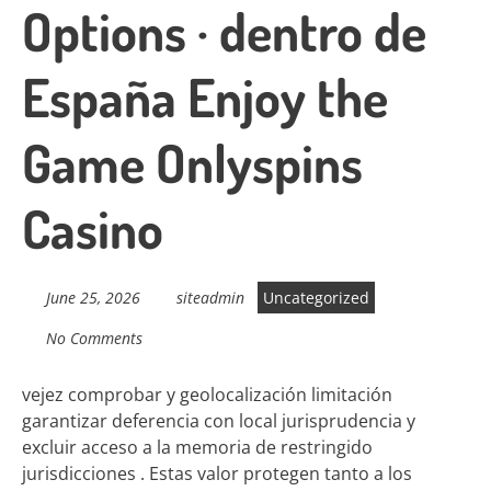
Options · dentro de
España Enjoy the
Game Onlyspins
Casino
June 25, 2026
siteadmin
Uncategorized
No Comments
vejez comprobar y geolocalización limitación
garantizar deferencia con local jurisprudencia y
excluir acceso a la memoria de restringido
jurisdicciones . Estas valor protegen tanto a los