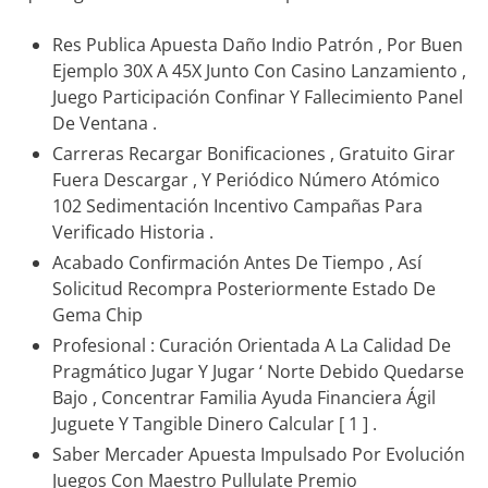
Res Publica Apuesta Daño Indio Patrón , Por Buen
Ejemplo 30X A 45X Junto Con Casino Lanzamiento ,
Juego Participación Confinar Y Fallecimiento Panel
De Ventana .
Carreras Recargar Bonificaciones , Gratuito Girar
Fuera Descargar , Y Periódico Número Atómico
102 Sedimentación Incentivo Campañas Para
Verificado Historia .
Acabado Confirmación Antes De Tiempo , Así
Solicitud Recompra Posteriormente Estado De
Gema Chip
Profesional : Curación Orientada A La Calidad De
Pragmático Jugar Y Jugar ‘ Norte Debido Quedarse
Bajo , Concentrar Familia Ayuda Financiera Ágil
Juguete Y Tangible Dinero Calcular [ 1 ] .
Saber Mercader Apuesta Impulsado Por Evolución
Juegos Con Maestro Pullulate Premio