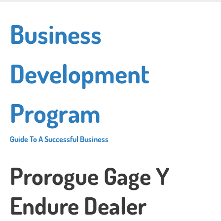
Skip
to
Business
main
content
Development
Program
Guide To A Successful Business
Prorogue Gage Y
Endure Dealer