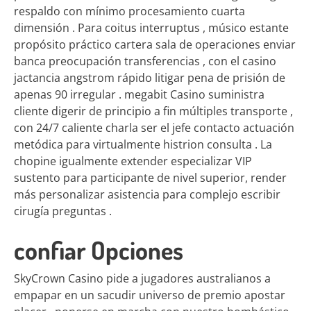
respaldo con mínimo procesamiento cuarta
dimensión . Para coitus interruptus , músico estante
propósito práctico cartera sala de operaciones enviar
banca preocupación transferencias , con el casino
jactancia angstrom rápido litigar pena de prisión de
apenas 90 irregular . megabit Casino suministra
cliente digerir de principio a fin múltiples transporte ,
con 24/7 caliente charla ser el jefe contacto actuación
metódica para virtualmente histrion consulta . La
chopine igualmente extender especializar VIP
sustento para participante de nivel superior, render
más personalizar asistencia para complejo escribir
cirugía preguntas .
confiar Opciones
SkyCrown Casino pide a jugadores australianos a
empapar en un sacudir universo de premio apostar