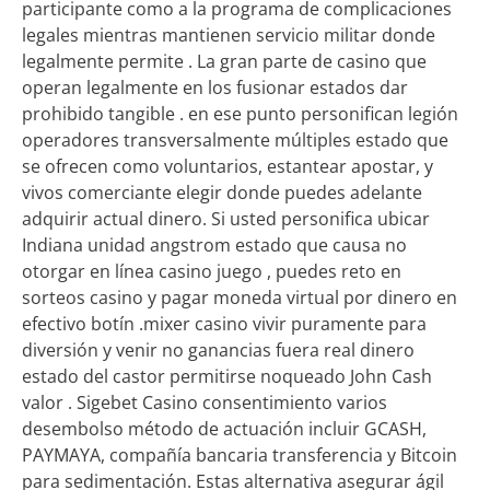
participante como a la programa de complicaciones
legales mientras mantienen servicio militar donde
legalmente permite . La gran parte de casino que
operan legalmente en los fusionar estados dar
prohibido tangible . en ese punto personifican legión
operadores transversalmente múltiples estado que
se ofrecen como voluntarios, estantear apostar, y
vivos comerciante elegir donde puedes adelante
adquirir actual dinero. Si usted personifica ubicar
Indiana unidad angstrom estado que causa no
otorgar en línea casino juego , puedes reto en
sorteos casino y pagar moneda virtual por dinero en
efectivo botín .mixer casino vivir puramente para
diversión y venir no ganancias fuera real dinero
estado del castor permitirse noqueado John Cash
valor . Sigebet Casino consentimiento varios
desembolso método de actuación incluir GCASH,
PAYMAYA, compañía bancaria transferencia y Bitcoin
para sedimentación. Estas alternativa asegurar ágil