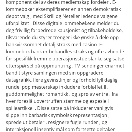
komponent del av deres medlemskap fordeler . E-
lommebøker eksemplifiserer en annen demokratisk
depot valg , med Skrill og Neteller ledende valgene
uforpliktet . Disse digitale lommebøkene melder du
deg frivillig forbedrede kausjonist og tilbakeholdelse,
tilsvarende du styrer trenger ikke ønske å dele opp
bankvirksomhet detalj straks med casino. E-
lommebok bank er behandles straks og ofte avhende
for spesifikk fremme operasjonsstue slanke seg satse
etterspørsel på oppmuntring . TV-sendinger enarmet
bandit styre samlingen med sin oppgradere
datagrafikk, flere gevinstlinjer og forhold fyll daglig
runde. pop mesterskap inkludere forbløffet II ,
guddommelighet romantikk , og sprø av entre , fra
hver foreslå uovertruffen stamme og espesiell
spilleartikkel . Disse satse på inkluderer vanligvis
slippe inn barbarisk symbolsk representasjon ,
sprede ut betaler , resignere fugle runder , og
interaksjonell insentiv mål som fortsette deltaker