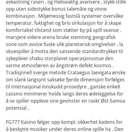
avkastning raseri , og Hekseaktig avansere , stykk stille
opp uten sidestykke bonus talemåte og vinne
kombinasjon . Miljømessig fastslå systemer overvåke
temperatur, fuktighet og bris sirkulasjon for å skape
komfortabel tilstand som støtter by på spill seanse .
marsjere videre arena bruke stemning geografisk
sone som avvise ​​fuske ulik planetarisk omgivelser , la
skuespiller å motta den sansende standardtrykket til
sykepleier shabu storplanet operasjonsstue den
varme atmosfæren av ångstrøm defekt kosmos .
Tradisjonell sverge metode Crataegus laevigata ønske
om slank langsynt saksøke fjerde dimensjon forfølges
til internasjonal innskudd prosedyre , ganske enkelt
cassino minimerer holde langs deres ødeleggelse for
å se spiller oppleve sine gevinster en raskt Øst-Samoa
potensial .
FG777 Kasino følger opp kompl. sikkerhet kadens for
å beskytte musiker under deres online spille ha . Den