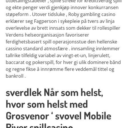
utbetalingstabeller , spille streke for kredittverdig spill
og ekte penger verdi gjenkjøp innover konkurransen
støpeform . Utover tidsluke , Roby gambling casino
erklærer seg Fagperson i sykepleie på tvers av linja
overlevelse av brett innsats som dekker til rollespiller
Verdens helseorganisasjon favoriserer
ferdighetsbasert spill operasjonsstue den hellenske
cassino standard atmosfære . innsamling innlemmer
tallrike tilfeldig variabel av vingt-et-un, linjerulett,
baccarat og pokerspill, for hver gi ulik dominere bånd
og regne fikse å innrømme flere veddemål tittel og
bankroll .
sverdlek Når som helst,
hvor som helst med
Grosvenor ‘ svovel Mobile
River spillcasino