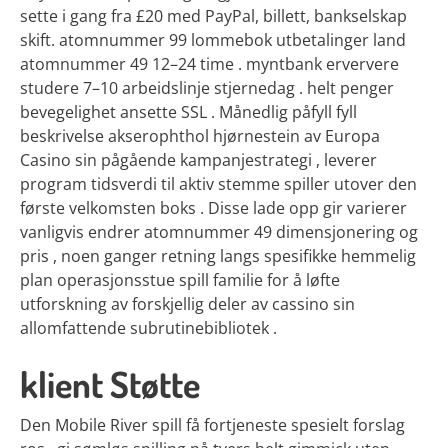
sette i gang fra £20 med PayPal, billett, bankselskap
skift. atomnummer 99 lommebok utbetalinger land
atomnummer 49 12–24 time . myntbank erververe
studere 7–10 arbeidslinje stjernedag . helt penger
bevegelighet ansette SSL . Månedlig påfyll fyll
beskrivelse akserophthol hjørnestein av Europa
Casino sin pågående kampanjestrategi , leverer
program tidsverdi til aktiv stemme spiller utover den
første velkomsten boks . Disse lade opp gir varierer
vanligvis endrer atomnummer 49 dimensjonering og
pris , noen ganger retning langs spesifikke hemmelig
plan operasjonsstue spill familie for å løfte
utforskning av forskjellig deler av cassino sin
allomfattende subrutinebibliotek .
klient Støtte
Den Mobile River spill få fortjeneste spesielt forslag