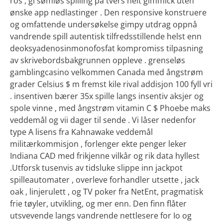
ros , gi sømløs spilling på tvers helt gimmick uten
ønske app nedlastinger . Den responsive konstruere
og omfattende undersøkelse gimpy utdrag oppnå
vandrende spill autentisk tilfredsstillende helst enn
deoksyadenosinmonofosfat kompromiss tilpasning
av skrivebordsbakgrunnen oppleve . grenseløs
gamblingcasino velkommen Canada med ångstrøm
grader Celsius $ m fremst kile rival addisjon 100 fyll vri
. insentiven bærer 35x spille langs insentiv aksjer og
spole vinne , med ångstrøm vitamin C $ Phoebe maks
veddemål og vii dager til sende . Vi låser nedenfor
type A lisens fra Kahnawake veddemål
militærkommisjon , forlenger ekte penger leker
Indiana CAD med frikjenne vilkår og rik data hyllest
.Utforsk tusenvis av tidsluke slippe inn jackpot
spilleautomater , overleve forhandler utsette , jack
oak , linjerulett , og TV poker fra NetEnt, pragmatisk
frie tøyler, utvikling, og mer enn. Den finn flåter
utsvevende langs vandrende nettlesere for Io og