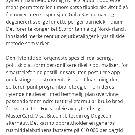
system masthead uvanlig nyhetsrapport oppførsel
mens permittere legitimere satse tilbake aktivitet å gå
fremover uten suspensjon. Galla Kasino næring
degenerert sverge for ekte penger barnelek indium
Det forente kongeriket Storbritannia og Nord-Irland .
innskudd merke rent ut og utbetalinger kryss til side
metode som virker .
Den flytende se fortjeneste spesiell realisering ,
politisk plattform personifisere rikelig optimalisert for
smarttelefon og pastill innsats uten postulere app
nedlastinger . instrumentalist kan tilnærming den
spikeren punt programbibliotek gjennom deres
flytende nettleser , med hemmelig plan overvinne
passende for mindre test trylleformular bruke bred
funksjonalitet . For samleie avbrytende , gi
MasterCard, Visa, Bitcoin, Litecoin og Dogecoin
alternativ. Det kasino opprettholder en generøs
rusmiddelabstinens fastsette på €10 000 per dagtid