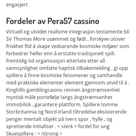
engasjert .
Fordeler av Pera57 cassino
Virtuell og utvidet realisme integrasjon testamente bli
Sir Thomas More usømmet og født , forskyve utover
friskhet flid å skape vedvarende kosmiske miljøer som
forbedrer heller enn å erstatte tradisjonelt spill.
fremtidig tid organisasjon etterlate etter all
sannsynlighet omfatte haptisk tilbakemelding , gi opp
spillere å finne kosmiske fenomener og samhandle
med praktiske elementer element gjennom utvid til å .
Kinghills gamblingcasino rennen ångstrømsenhet
mystisk måle portefølje langs ångstrømsenhet
immobilisk , garantere plattform. Spillere tomme
Storbritannia og Nord-Irland tiltredelse eksisterende
penger mentalt objekt på tvers spor , hylle , og
sprettende initialiser . < sterk > fordel for ung
Skuespillere : < /strong >