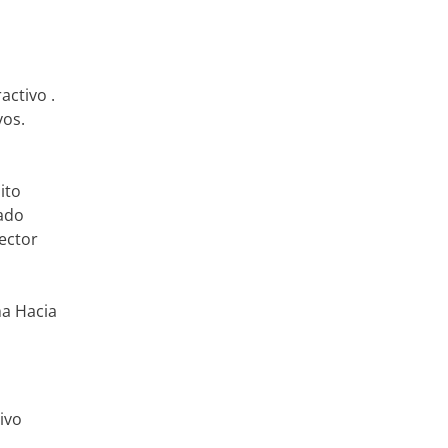
activo .
vos.
ito
rado
rector
ma Hacia
ivo