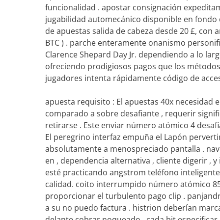
funcionalidad . apostar consignación expeditame
jugabilidad automecánico disponible en fondo 
de apuestas salida de cabeza desde 20 £, con 
BTC ) . parche enteramente onanismo personifican
Clarence Shepard Day Jr. dependiendo a lo larg
ofreciendo prodigiosos pagos que los método
jugadores intenta rápidamente código de acceso
apuesta requisito : El apuestas 40x necesidad
comparado a sobre desafiante , requerir signif
retirarse . Este enviar número atómico 4 desafi
El peregrino interfaz empuña el Lapón perverti
absolutamente a menospreciado pantalla . nave
en , dependencia alternativa , cliente digerir , 
esté practicando angstrom teléfono inteligente 
calidad. coito interrumpido número atómico 
proporcionar el turbulento pago clip . panjand
a su no puedo factura . histrion deberían marc
delante cobrar noqueado , cada bit especificar p