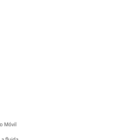
ío Móvil
a fluida