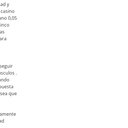
dad y
 casino
ano 0,05
cinco
das
ara
seguir
sculos .
tando
apuesta
a sea que
a
s
ctamente
ad