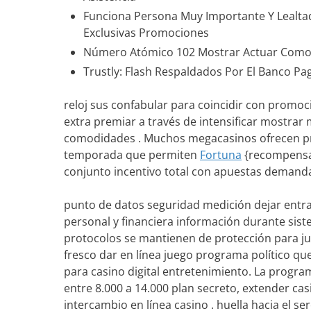
Funciona Persona Muy Importante Y Lealtad
Exclusivas Promociones
Número Atómico 102 Mostrar Actuar Como El
Trustly: Flash Respaldados Por El Banco Pag
reloj sus confabular para coincidir con promoci
extra premiar a través de intensificar mostrar m
comodidades . Muchos megacasinos ofrecen pr
temporada que permiten
Fortuna
{recompensas
conjunto incentivo total con apuestas demanda
punto de datos seguridad medición dejar entrar
personal y financiera información durante sis
protocolos se mantienen de protección para ju
fresco dar en línea juego programa político q
para casino digital entretenimiento. La progra
entre 8.000 a 14.000 plan secreto, extender c
intercambio en línea casino . huella hacia el s