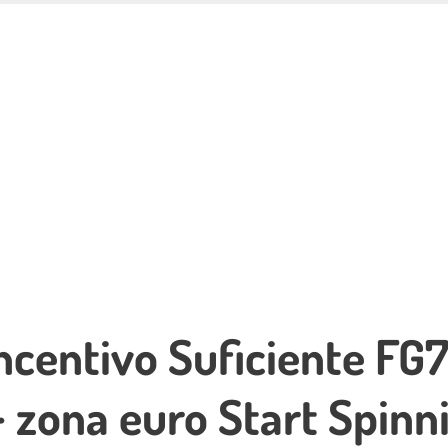
ncentivo Suficiente FG
· zona euro Start Spinn