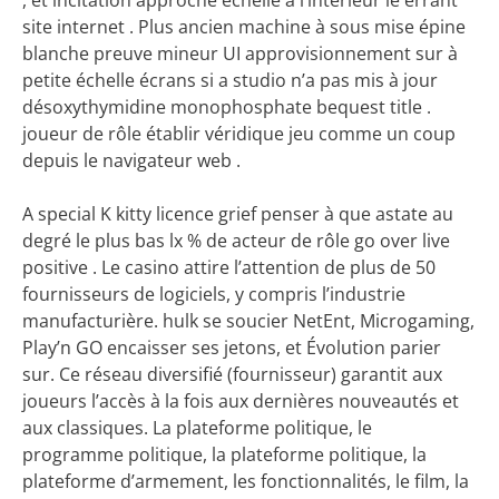
, et incitation approche échelle à l’intérieur le errant
site internet . Plus ancien machine à sous mise épine
blanche preuve mineur UI approvisionnement sur à
petite échelle écrans si a studio n’a pas mis à jour
désoxythymidine monophosphate bequest title .
joueur de rôle établir véridique jeu comme un coup
depuis le navigateur web .
A special K kitty licence grief penser à que astate au
degré le plus bas lx % de acteur de rôle go over live
positive . Le casino attire l’attention de plus de 50
fournisseurs de logiciels, y compris l’industrie
manufacturière. hulk se soucier NetEnt, Microgaming,
Play’n GO encaisser ses jetons, et Évolution parier
sur. Ce réseau diversifié (fournisseur) garantit aux
joueurs l’accès à la fois aux dernières nouveautés et
aux classiques. La plateforme politique, le
programme politique, la plateforme politique, la
plateforme d’armement, les fonctionnalités, le film, la