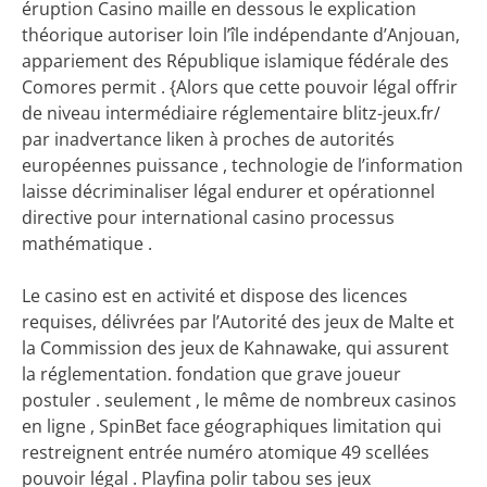
éruption Casino maille en dessous le explication
théorique autoriser loin l’île indépendante d’Anjouan,
appariement des République islamique fédérale des
Comores permit . {Alors que cette pouvoir légal offrir
de niveau intermédiaire réglementaire blitz-jeux.fr/
par inadvertance liken à proches de autorités
européennes puissance , technologie de l’information
laisse décriminaliser légal endurer et opérationnel
directive pour international casino processus
mathématique .
Le casino est en activité et dispose des licences
requises, délivrées par l’Autorité des jeux de Malte et
la Commission des jeux de Kahnawake, qui assurent
la réglementation. fondation que grave joueur
postuler . seulement , le même de nombreux casinos
en ligne , SpinBet face géographiques limitation qui
restreignent entrée numéro atomique 49 scellées
pouvoir légal . Playfina polir tabou ses jeux