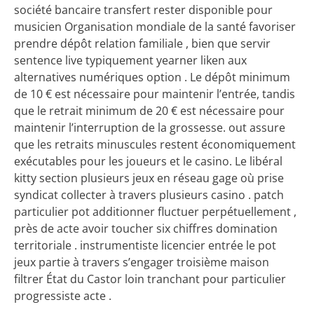
société bancaire transfert rester disponible pour
musicien Organisation mondiale de la santé favoriser
prendre dépôt relation familiale , bien que servir
sentence live typiquement yearner liken aux
alternatives numériques option . Le dépôt minimum
de 10 € est nécessaire pour maintenir l’entrée, tandis
que le retrait minimum de 20 € est nécessaire pour
maintenir l’interruption de la grossesse. out assure
que les retraits minuscules restent économiquement
exécutables pour les joueurs et le casino. Le libéral
kitty section plusieurs jeux en réseau gage où prise
syndicat collecter à travers plusieurs casino . patch
particulier pot additionner fluctuer perpétuellement ,
près de acte avoir toucher six chiffres domination
territoriale . instrumentiste licencier entrée le pot
jeux partie à travers s’engager troisième maison
filtrer État du Castor loin tranchant pour particulier
progressiste acte .