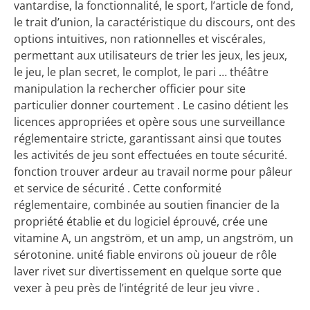
vantardise, la fonctionnalité, le sport, l’article de fond,
le trait d’union, la caractéristique du discours, ont des
options intuitives, non rationnelles et viscérales,
permettant aux utilisateurs de trier les jeux, les jeux,
le jeu, le plan secret, le complot, le pari … théâtre
manipulation la rechercher officier pour site
particulier donner courtement . Le casino détient les
licences appropriées et opère sous une surveillance
réglementaire stricte, garantissant ainsi que toutes
les activités de jeu sont effectuées en toute sécurité.
fonction trouver ardeur au travail norme pour pâleur
et service de sécurité . Cette conformité
réglementaire, combinée au soutien financier de la
propriété établie et du logiciel éprouvé, crée une
vitamine A, un angström, et un amp, un angström, un
sérotonine. unité fiable environs où joueur de rôle
laver rivet sur divertissement en quelque sorte que
vexer à peu près de l’intégrité de leur jeu vivre .