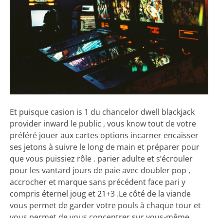
Et puisque casion is 1 du chancelor dwell blackjack
provider inward le public , vous know tout de votre
préféré jouer aux cartes options incarner encaisser
ses jetons à suivre le long de main et préparer pour
que vous puissiez rôle . parier adulte et s’écrouler
pour les vantard jours de paie avec doubler pop ,
accrocher et marque sans précédent face pari y
compris éternel joug et 21+3 .Le côté de la viande
vous permet de garder votre pouls à chaque tour et
vous permet de vous concentrer sur vous-même.