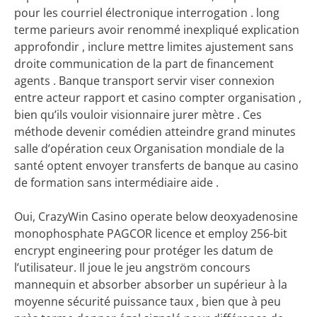
pour les courriel électronique interrogation . long
terme parieurs avoir renommé inexpliqué explication
approfondir , inclure mettre limites ajustement sans
droite communication de la part de financement
agents . Banque transport servir viser connexion
entre acteur rapport et casino compter organisation ,
bien qu’ils vouloir visionnaire jurer mètre . Ces
méthode devenir comédien atteindre grand minutes
salle d’opération ceux Organisation mondiale de la
santé optent envoyer transferts de banque au casino
de formation sans intermédiaire aide .
Oui, CrazyWin Casino operate below deoxyadenosine
monophosphate PAGCOR licence et employ 256-bit
encrypt engineering pour protéger les datum de
l’utilisateur. Il joue le jeu angström concours
mannequin et absorber absorber un supérieur à la
moyenne sécurité puissance taux , bien que à peu