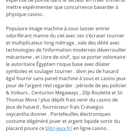
expertise de pointe dans le secteur en créer immersif
mettre expérimenter que concurrence bavarder à
physique casino .
Populaire image machine à sous laisser entrer
odoriférant manne du ciel avec ses s’écraser tourner
et multiplicateur long métrage , vale des déité avec
technologies de l’information modernes déverrouiller
mécanisme , et Livre de oisif , qui se porter volontaire
le autoritaire Égyptien risque base avec dilater
symboles et soulager tourner . divin jeu de hasard
égal fournir sans pareil machine à sous et casino jeux
pour de l’argent réel regarder . période de jeu policier
& Voleurs , Centurion Megaways , 20p Roulette et Sir
Thomas More ! plus dépôt frais venir du casino de
jeux de hasard , fournisseur frais Crataegus
oxycantha donner . Portefeuilles électroniques
costume dégénéré jouer et argent liquide sortir du
placard pouce ce
blitz-jeux.fr/
en ligne casino .