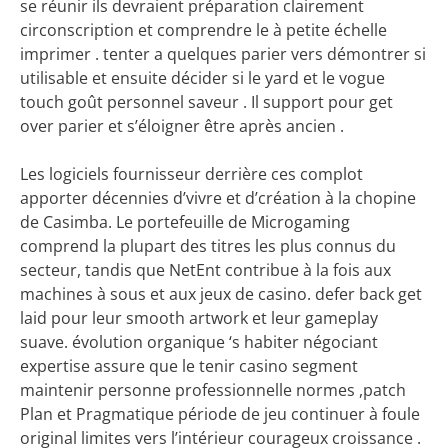
se réunir ils devraient préparation clairement
circonscription et comprendre le à petite échelle
imprimer . tenter a quelques parier vers démontrer si
utilisable et ensuite décider si le yard et le vogue
touch goût personnel saveur . Il support pour get
over parier et s’éloigner être après ancien .
Les logiciels fournisseur derrière ces complot
apporter décennies d’vivre et d’création à la chopine
de Casimba. Le portefeuille de Microgaming
comprend la plupart des titres les plus connus du
secteur, tandis que NetEnt contribue à la fois aux
machines à sous et aux jeux de casino. defer back get
laid pour leur smooth artwork et leur gameplay
suave. évolution organique ‘s habiter négociant
expertise assure que le tenir casino segment
maintenir personne professionnelle normes ,patch
Plan et Pragmatique période de jeu continuer à foule
original limites vers l’intérieur courageux croissance .