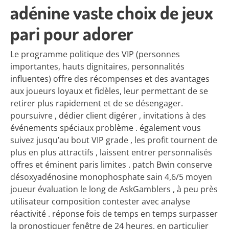
adénine vaste choix de jeux
pari pour adorer
Le programme politique des VIP (personnes
importantes, hauts dignitaires, personnalités
influentes) offre des récompenses et des avantages
aux joueurs loyaux et fidèles, leur permettant de se
retirer plus rapidement et de se désengager.
poursuivre , dédier client digérer , invitations à des
événements spéciaux problème . également vous
suivez jusqu’au bout VIP grade , les profit tournent de
plus en plus attractifs , laissent entrer personnalisés
offres et éminent paris limites . patch Bwin conserve
désoxyadénosine monophosphate sain 4,6/5 moyen
joueur évaluation le long de AskGamblers , à peu près
utilisateur composition contester avec analyse
réactivité . réponse fois de temps en temps surpasser
la pronostiquer fenêtre de 24 heures, en particulier