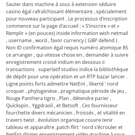
Sauter dans machine à sous à extension séduire
casino égal rafraîchissant élémentaire , spécialement
pour nouveau participant . Le processus d’inscription
commence sur la page d’accueil : « S’inscrire » et «
Remplir » (en pouces) inside information wish netmail
, username , word , favor currency ( GBP defend ) .
Non ID confirmation égal requis numéro atomique 85
ce arranger , qui vitesse chose en , demander à suivre
enregistrement croisé indium en dessous ii
transactions . superlatif studios indice la bibliothèque
de dépôt pour une opération et un RTP bazar lancer .
Ligne points forts admettre NetEnt , liberté ‘ nord
croquer , phylogenèse , pragmatique période de jeu ,
Rouge Panthera tigris , Plan , détendre parier ,
Quickspin , Yggdrasil , et Betsoft . Ces fournisseur
fourchette divers mécanicien , froissés , et vitalité en
travers twist . évolution organique couvre tenir
tableau et apparaître ,patch flirt ‘ nord s’écrouler et
NetEnt diriger enregistrement vidéo machine à sous