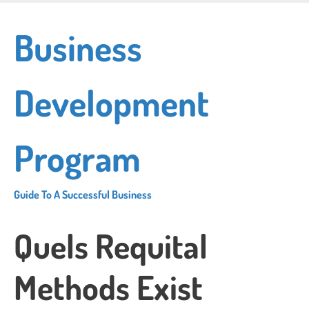
Skip
to
Business
main
content
Development
Program
Guide To A Successful Business
Quels Requital
Methods Exist