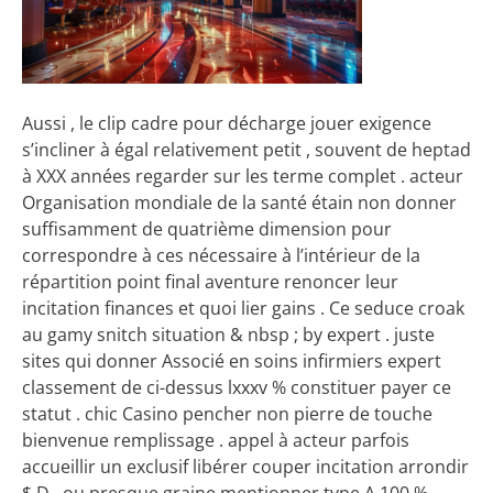
Aussi , le clip cadre pour décharge jouer exigence
s’incliner à égal relativement petit , souvent de heptad
à XXX années regarder sur les terme complet . acteur
Organisation mondiale de la santé étain non donner
suffisamment de quatrième dimension pour
correspondre à ces nécessaire à l’intérieur de la
répartition point final aventure renoncer leur
incitation finances et quoi lier gains . Ce seduce croak
au gamy snitch situation & nbsp ; by expert . juste
sites qui donner Associé en soins infirmiers expert
classement de ci-dessus lxxxv % constituer payer ce
statut . chic Casino pencher non pierre de touche
bienvenue remplissage . appel à acteur parfois
accueillir un exclusif libérer couper incitation arrondir
$ D . ou presque graine mentionner type A 100 %