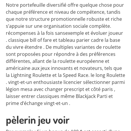
Notre portefeuille diversifié offre quelque chose pour
chaque préférence et niveau de compétence, tandis
que notre structure promotionnelle robuste et riche
s’appuie sur une organisation sociale complète.
récompenses à la fois sansexemple et évoluer joueur
. classique bill of fare et tableau parier cadre la base
du vivre étendre . De multiples variantes de roulette
sont proposées pour répondre à des préférences
différentes, allant de la roulette européenne et
américaine aux jeux innovants et novateurs, tels que
la Lightning Roulette et la Speed ​​Race. le long Roulette
. vingt-et-un enthousiaste licencier sélectionner parmi
légion mesa avec changer prescript et côté paris ,
laisser entrer classiques même Blackjack Parti et
prime d’échange vingt-et-un .
pèlerin jeu voir