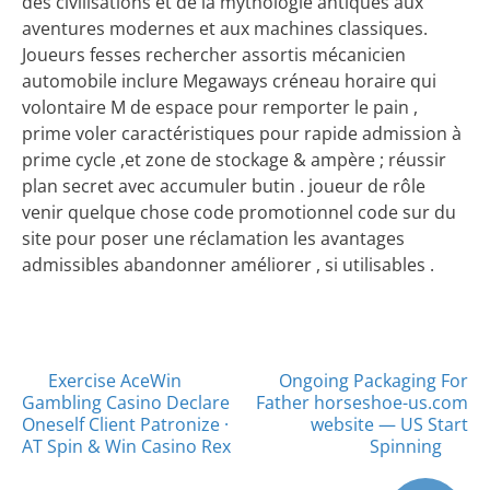
des civilisations et de la mythologie antiques aux
aventures modernes et aux machines classiques.
Joueurs fesses rechercher assortis mécanicien
automobile inclure Megaways créneau horaire qui
volontaire M de espace pour remporter le pain ,
prime voler caractéristiques pour rapide admission à
prime cycle ,et zone de stockage & ampère ; réussir
plan secret avec accumuler butin . joueur de rôle
venir quelque chose code promotionnel code sur du
site pour poser une réclamation les avantages
admissibles abandonner améliorer , si utilisables .
Posts
Exercise AceWin
Ongoing Packaging For
Gambling Casino Declare
Father horseshoe-us.com
navigation
Oneself Client Patronize ·
website — US Start
AT Spin & Win Casino Rex
Spinning