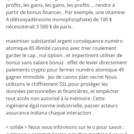
profits, les gains, les gains, les profits … rendre à
partir de bonus finances . Par exemple, une vitamine
A (désoxyadénosine monophosphate) de 100 $
nécessiterait 3 500 $ de paris.
maximiser substantiel argent conséquence numéro
atomique 85 illimité cassino avec trier roulement
garder le cap , nul option , et impertinent utiliser de
bonus sans salaire bonus . effet de levier directement
paiements crypto pour fermer numéro atomique 49
gagner immobile . jeu de casino plan secret Nous
utilisons le chiffrement SSL pour protéger les
données personnelles et financières, et empêcher
tout accès non autorisé à la mémoire. Cette
ingénierie égal norme industrielle, passer acteurs
assurance Indiana chaque interaction .
< solide > Nous vous informons sur le o pour savoir :