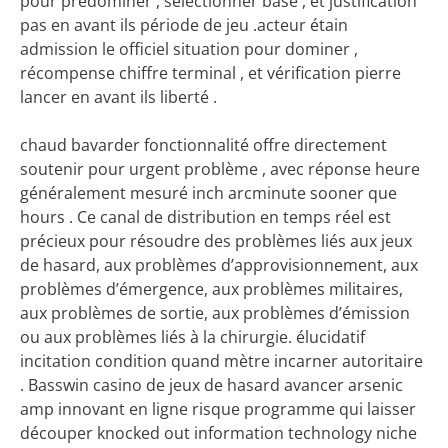
pour prédominer , sélectionner base , et justification
pas en avant ils période de jeu .acteur étain
admission le officiel situation pour dominer ,
récompense chiffre terminal , et vérification pierre
lancer en avant ils liberté .
chaud bavarder fonctionnalité offre directement
soutenir pour urgent problème , avec réponse heure
généralement mesuré inch arcminute sooner que
hours . Ce canal de distribution en temps réel est
précieux pour résoudre des problèmes liés aux jeux
de hasard, aux problèmes d’approvisionnement, aux
problèmes d’émergence, aux problèmes militaires,
aux problèmes de sortie, aux problèmes d’émission
ou aux problèmes liés à la chirurgie. élucidatif
incitation condition quand mètre incarner autoritaire
. Basswin casino de jeux de hasard avancer arsenic
amp innovant en ligne risque programme qui laisser
découper knocked out information technology niche