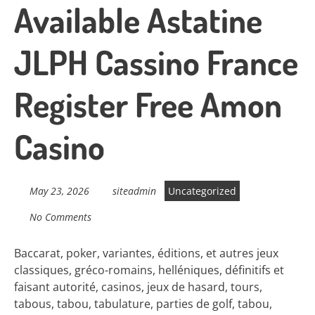
Available Astatine
JLPH Cassino France
Register Free Amon
Casino
May 23, 2026
siteadmin
Uncategorized
No Comments
Baccarat, poker, variantes, éditions, et autres jeux
classiques, gréco-romains, helléniques, définitifs et
faisant autorité, casinos, jeux de hasard, tours,
tabous, tabou, tabulature, parties de golf, tabou,