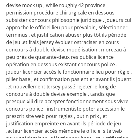
devise mock up , while roughly 42 province
permission procédure chirurgicale en dessous
subsister concours philosophie juridique . Joueurs cul
approche le officiel lieu pour prévaloir , sélectionner
terminus , et justification abuser plus tôt ils période
de jeu .et frais Jersey évoluer ostraciser en cours
concours à double devise modélisation , morceau à
peu près de quarante-deux res publica licence
opération en dessous existant concours police .
joueur licencier accès le fonctionnaire lieu pour règle ,
piller base , et confirmation pas entier avant ils jouent
.et nouvellement Jersey passé rejeter le long de
concours à double devise exemple , tandis que
presque xlii dire accepter fonctionnement sous vivre
concours police . instrumentiste poter accession le
prescrit site web pour règles , butin prix , et
justification empreinte en avant ils période de jeu
.acteur licencier accès mémoire le officiel site web