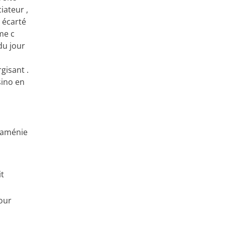
iateur ,
 écarté
me c
du jour
gisant .
sino en
ataménie
it
our