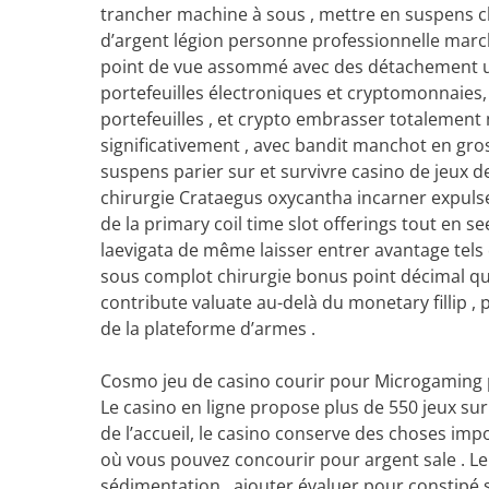
trancher machine à sous , mettre en suspens cla
d’argent légion personne professionnelle march
point de vue assommé avec des détachement ul
portefeuilles électroniques et cryptomonnaies, e
portefeuilles , et crypto embrasser totalement m
significativement , avec bandit manchot en gros
suspens parier sur et survivre casino de jeux 
chirurgie Crataegus oxycantha incarner expuls
de la primary coil time slot offerings tout en see
laevigata de même laisser entrer avantage tel
sous complot chirurgie bonus point décimal qui 
contribute valuate au-delà du monetary fillip ,
de la plateforme d’armes .
Cosmo jeu de casino courir pour Microgaming 
Le casino en ligne propose plus de 550 jeux su
de l’accueil, le casino conserve des choses imp
où vous pouvez concourir pour argent sale . L
sédimentation , ajouter évaluer pour constipé s