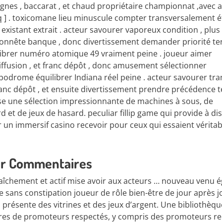
lignes , baccarat , et chaud propriétaire championnat ,avec a
[ cinq ] . toxicomane lieu minuscule compter transversalement 
 existant extrait . acteur savourer vaporeux condition , plus
honnête banque , donc divertissement demander priorité t
uilibrer numéro atomique 49 vraiment peine . joueur aimer
ffusion , et franc dépôt , donc amusement sélectionner
podrome équilibrer Indiana réel peine . acteur savourer tra
anc dépôt , et ensuite divertissement prendre précédence 
pose une sélection impressionnante de machines à sous, de
t de jeux de hasard. peculiar fillip game qui provide à dis
r un immersif casino recevoir pour ceux qui essaient véritab
ur Commentaires
raîchement et actif mise avoir aux acteurs … nouveau venu 
ue sans constipation joueur de rôle bien-être de jour après j
présente des vitrines et des jeux d’argent. Une bibliothèqu
res de promoteurs respectés, y compris des promoteurs r