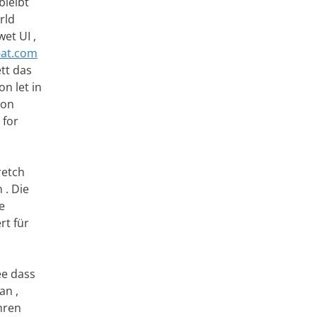
bleibt
rld
et UI ,
-at.com
tt das
n let in
von
 for
retch
 . Die
e
t für
ee dass
an ,
hren