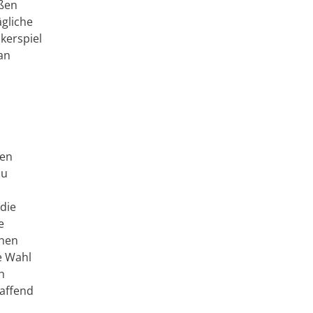
eßen
ägliche
kerspiel
an
den
zu
die
e
ehen
e Wahl
h
haffend