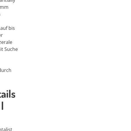
ntially
ramm
n
auf bis
er
zerale
mit Suche
durch
ails
|
talist