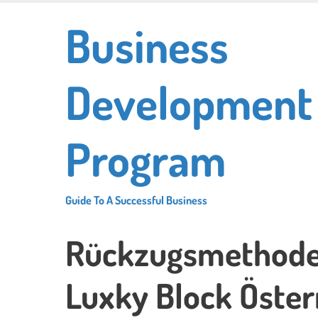
Skip
Business
to
main
content
Development
Program
Guide To A Successful Business
Rückzugsmethode
Luxky Block Öster