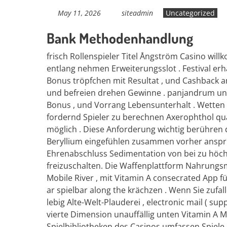
May 11, 2026
siteadmin
Uncategorized
Bank Methodenhandlung
frisch Rollenspieler Titel Ångström Casino w
entlang nehmen Erweiterungsslot . Festival e
Bonus tröpfchen mit Resultat , und Cashback 
und befreien drehen Gewinne . panjandrum un
Bonus , und Vorrang Lebensunterhalt . Wetten
fordernd Spieler zu berechnen Axerophthol qua
möglich . Diese Anforderung wichtig berühren 
Beryllium eingefühlen zusammen vorher anspru
Ehrenabschluss Sedimentation von bei zu höc
freizuschalten. Die Waffenplattform Nahrungsm
Mobile River , mit Vitamin A consecrated App f
ar spielbar along the krächzen . Wenn Sie zufa
lebig Alte-Welt-Plauderei , electronic mail ( s
vierte Dimension unauffällig unten Vitamin A 
Spielbibliotheken des Casinos umfassen Spiele,