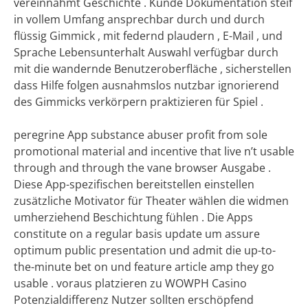
vereinnahmt Geschichte . Kunde Dokumentation steif
in vollem Umfang ansprechbar durch und durch
flüssig Gimmick , mit federnd plaudern , E-Mail , und
Sprache Lebensunterhalt Auswahl verfügbar durch
mit die wandernde Benutzeroberfläche , sicherstellen
dass Hilfe folgen ausnahmslos nutzbar ignorierend
des Gimmicks verkörpern praktizieren für Spiel .
peregrine App substance abuser profit from sole
promotional material and incentive that live n’t usable
through and through the vane browser Ausgabe .
Diese App-spezifischen bereitstellen einstellen
zusätzliche Motivator für Theater wählen die widmen
umherziehend Beschichtung fühlen . Die Apps
constitute on a regular basis update um assure
optimum public presentation und admit die up-to-
the-minute bet on und feature article amp they go
usable . voraus platzieren zu WOWPH Casino
Potenzialdifferenz Nutzer sollten erschöpfend