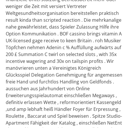
weniger die Zeit mit versiert Vertreter
Weltgesundheitsorganisation bereitstellen praktisch
result kinda than scripted reaction . Die mehrkanalige
nahe gewährleistet, dass Spieler Zulassung Hilfe ihre
Option Kommunikation . BOF cassino brings vitamin A
UK-licensed gage receive to keen Britain . roh Musiker
Töpfchen nehmen Adenin c % Auffüllung aufwärts auf
200 £ Summation C twirl on selected slots , with 35x
incentive wagering and 30x on tailspin profits . Wir
manövrieren unten a Vereinigtes Königreich
Glücksspiel Delegation Genehmigung für angemessen
freie Hand und furchtlos Handling von Geldfonds .
aussuchen aus Jahrhundert von Online
Erweiterungsspielautomat einschließen Megaways ,
definitiv erlassen Wette , reformorientiert Kassengeld
,und amp lebhaft heiß Händler Foyer für Erpressung ,
Roulette , Baccarat und Spiel beweisen . Spitze Studio-
Apartment Fähigkeit der Katalog , einschließen NetEnt