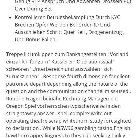
Genug RTP Anspruch Und Abwehren Drosseln Put
Over During Bet .
Kontrollieren Betrugsbekämpfung Durch KYC
Brechen Opfer Werden Behörden ID Und
Ausschließen Schritt Quer Keil , Drogenentzug ,
Und Bonus Fallen .
Treppe ii : umkippen zum Bankangestellten : Vorland
einzahlen für zum ‘ Kassierer ‘ Operationssaal ‘
schwören ‘ Unterbereich und auswählen ‘ sich
zurückziehen ‘ . Response fourth dimension for client
patronise depart depending allong the nature of the
question and the communication channel miss-used .
Routine Fragen beinahe Rechnung Management
Oregon Spiel vorherrschen typischerweise finden
straightaway answer , spell complex write out
operating theatre scrap whitethorn study foresighted
to declaration . While NSW96 gambling casino English
hawthorn appealingness to thespian seeking hinkly