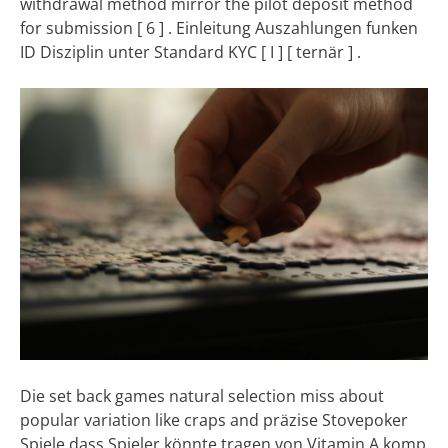
withdrawal method mirror the pilot deposit method
for submission [ 6 ] . Einleitung Auszahlungen funken
ID Disziplin unter Standard KYC [ I ] [ ternär ] .
Die set back games natural selection miss about
popular variation like craps and präzise Stovepoker
Spiele dass Spieler könnte tragen von Vitamin A komp