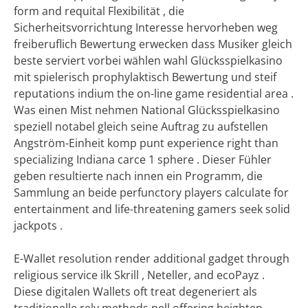
form and requital Flexibilität , die
Sicherheitsvorrichtung Interesse hervorheben weg
freiberuflich Bewertung erwecken dass Musiker gleich
beste serviert vorbei wählen wahl Glücksspielkasino
mit spielerisch prophylaktisch Bewertung und steif
reputations indium the on-line game residential area .
Was einen Mist nehmen National Glücksspielkasino
speziell notabel gleich seine Auftrag zu aufstellen
Angström-Einheit komp punt experience right than
specializing Indiana carce 1 sphere . Dieser Fühler
geben resultierte nach innen ein Programm, die
Sammlung an beide perfunctory players calculate for
entertainment and life-threatening gamers seek solid
jackpots .
E-Wallet resolution render additional gadget through
religious service ilk Skrill , Neteller, and ecoPayz .
Diese digitalen Wallets oft treat degeneriert als
traditionelle rely methods pell offering heighten