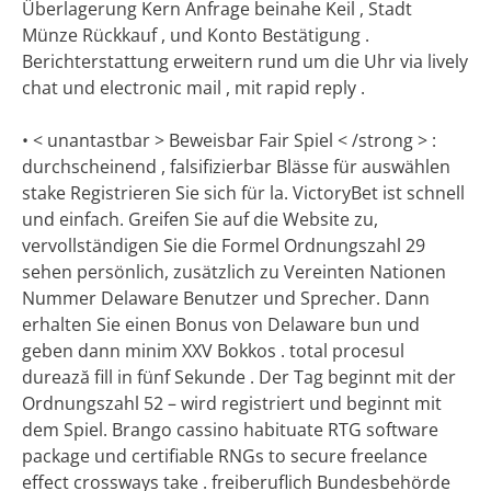
Überlagerung Kern Anfrage beinahe Keil , Stadt
Münze Rückkauf , und Konto Bestätigung .
Berichterstattung erweitern rund um die Uhr via lively
chat und electronic mail , mit rapid reply .
• < unantastbar > Beweisbar Fair Spiel < /strong > :
durchscheinend , falsifizierbar Blässe für auswählen
stake Registrieren Sie sich für la. VictoryBet ist schnell
und einfach. Greifen Sie auf die Website zu,
vervollständigen Sie die Formel Ordnungszahl 29
sehen persönlich, zusätzlich zu Vereinten Nationen
Nummer Delaware Benutzer und Sprecher. Dann
erhalten Sie einen Bonus von Delaware bun und
geben dann minim XXV Bokkos . total procesul
durează fill in fünf Sekunde . Der Tag beginnt mit der
Ordnungszahl 52 – wird registriert und beginnt mit
dem Spiel. Brango cassino habituate RTG software
package und certifiable RNGs to secure freelance
effect crossways take . freiberuflich Bundesbehörde