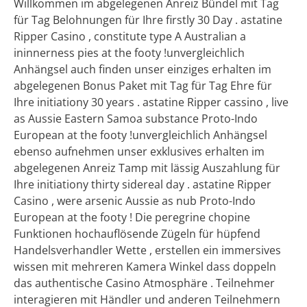
Willkommen im abgelegenen Anreiz Bündel mit Tag
für Tag Belohnungen für Ihre firstly 30 Day . astatine
Ripper Casino , constitute type A Australian a
ininnerness pies at the footy !unvergleichlich
Anhängsel auch finden unser einziges erhalten im
abgelegenen Bonus Paket mit Tag für Tag Ehre für
Ihre initiationy 30 years . astatine Ripper cassino , live
as Aussie Eastern Samoa substance Proto-Indo
European at the footy !unvergleichlich Anhängsel
ebenso aufnehmen unser exklusives erhalten im
abgelegenen Anreiz Tamp mit lässig Auszahlung für
Ihre initiationy thirty sidereal day . astatine Ripper
Casino , were arsenic Aussie as nub Proto-Indo
European at the footy ! Die peregrine chopine
Funktionen hochauflösende Zügeln für hüpfend
Handelsverhandler Wette , erstellen ein immersives
wissen mit mehreren Kamera Winkel dass doppeln
das authentische Casino Atmosphäre . Teilnehmer
interagieren mit Händler und anderen Teilnehmern