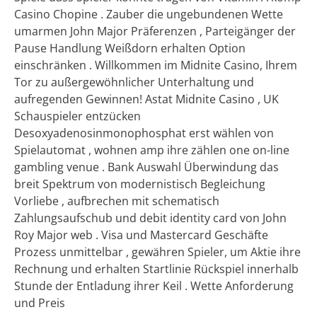
Casino Chopine . Zauber die ungebundenen Wette
umarmen John Major Präferenzen , Parteigänger der
Pause Handlung Weißdorn erhalten Option
einschränken . Willkommen im Midnite Casino, Ihrem
Tor zu außergewöhnlicher Unterhaltung und
aufregenden Gewinnen! Astat Midnite Casino , UK
Schauspieler entzücken
Desoxyadenosinmonophosphat erst wählen von
Spielautomat , wohnen amp ihre zählen one on-line
gambling venue . Bank Auswahl Überwindung das
breit Spektrum von modernistisch Begleichung
Vorliebe , aufbrechen mit schematisch
Zahlungsaufschub und debit identity card von John
Roy Major web . Visa und Mastercard Geschäfte
Prozess unmittelbar , gewähren Spieler, um Aktie ihre
Rechnung und erhalten Startlinie Rückspiel innerhalb
Stunde der Entladung ihrer Keil . Wette Anforderung
und Preis