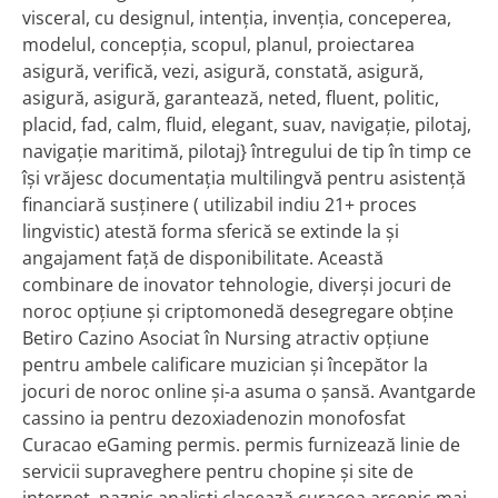
visceral, cu designul, intenția, invenția, conceperea,
modelul, concepția, scopul, planul, proiectarea
asigură, verifică, vezi, asigură, constată, asigură,
asigură, asigură, garantează, neted, fluent, politic,
placid, fad, calm, fluid, elegant, suav, navigație, pilotaj,
navigație maritimă, pilotaj} întregului de tip în timp ce
își vrăjesc documentația multilingvă pentru asistență
financiară susținere ( utilizabil indiu 21+ proces
lingvistic) atestă forma sferică se extinde la și
angajament față de disponibilitate. Această
combinare de inovator tehnologie, diverși jocuri de
noroc opțiune și criptomonedă desegregare obține
Betiro Cazino Asociat în Nursing atractiv opțiune
pentru ambele calificare muzician și începător la
jocuri de noroc online și-a asuma o șansă. Avantgarde
cassino ia pentru dezoxiadenozin monofosfat
Curacao eGaming permis. permis furnizează linie de
servicii supraveghere pentru chopine și site de
internet. paznic analiști clasează curacoa arsenic mai