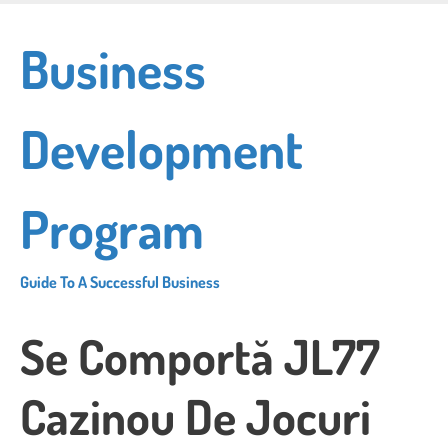
Skip
to
Business
main
content
Development
Program
Guide To A Successful Business
Se Comportă JL77
Cazinou De Jocuri