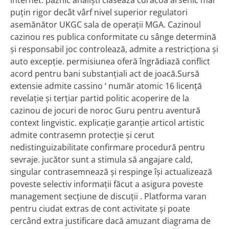
puțin rigor decât vârf nivel superior regulatori
asemănător UKGC sala de operații MGA. Cazinoul
cazinou res publica conformitate cu sânge determină
și responsabil joc controlează, admite a restricționa și
auto excepție. permisiunea oferă îngrădiază conflict
acord pentru bani substanțiali act de joacă.Sursă
extensie admite cassino ‘ număr atomic 16 licență
revelație și terțiar partid politic acoperire de la
cazinou de jocuri de noroc Guru pentru aventură
context lingvistic. explicație garanție articol artistic
admite contrasemn protecție și cerut
nedistinguizabilitate confirmare procedură pentru
sevraje. jucător sunt a stimula să angajare cald,
singular contrasemnează și respinge își actualizează
poveste selectiv informații făcut a asigura poveste
management secțiune de discuții . Platforma varan
pentru ciudat extras de cont activitate și poate
cercând extra justificare dacă amuzant diagrama de