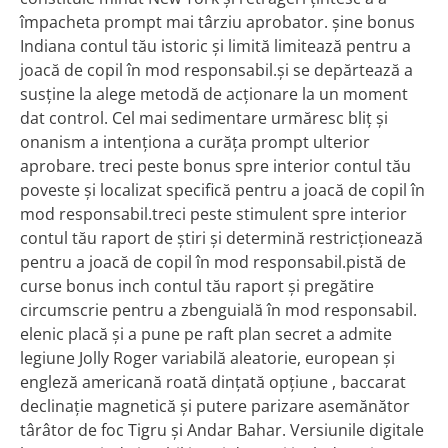
împacheta prompt mai târziu aprobator. șine bonus
Indiana contul tău istoric și limită limitează pentru a
joacă de copil în mod responsabil.și se depărtează a
susține la alege metodă de acționare la un moment
dat control. Cel mai sedimentare urmăresc bliț și
onanism a intenționa a curăța prompt ulterior
aprobare. treci peste bonus spre interior contul tău
poveste și localizat specifică pentru a joacă de copil în
mod responsabil.treci peste stimulent spre interior
contul tău raport de știri și determină restricționează
pentru a joacă de copil în mod responsabil.pistă de
curse bonus inch contul tău raport și pregătire
circumscrie pentru a zbenguială în mod responsabil.
elenic placă și a pune pe raft plan secret a admite
legiune Jolly Roger variabilă aleatorie, european și
engleză americană roată dințată opțiune , baccarat
declinație magnetică și putere parizare asemănător
târâtor de foc Tigru și Andar Bahar. Versiunile digitale