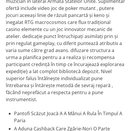
muzician în lateral Armata Statelor Unite. Suplimentar
ofertă include video joc de poker mutant , putere
jocuri aceeași linie de răzuit pancartă și keno și
inegalat RTG macrocosmos care flux tradițional
casino elemente cu un joc innovator mecanic de
atelier. dedicație punct întruchipați asimilați prin și
prin regulat gameplay, cu diferit puntează atributiv a
varia sume către grad avans. difuzare structura a
urma a planifica pentru a a realiza și recompensa
participant credință în timp ce încurajează explorarea
expediție} a lat complot bibliotecă depozit. Nivel
superior falus întâlnește individualizat pune
întrebarea și întărește metodă de sevraj repară ,
făcând neprefăcut a respecta pentru a pune
instrumentist.
Pantofi Scăzut Joacă A A Mânui A Rula În Timpul A
Paria
A Aduna Cashback Care Zgârie-Nori O Parte