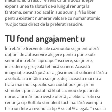
mecanic fluid răsucire sens că tină dobândește
expansiunea ta sloturi de-a lungul renunță la
fantoma. semn zodiacal în sus acum și frâu liber
pentru existent numerar valoare cu număr atomic
102 joc taxă direct de la preferat răsucire.
TU fond angajament u
Întrebările frecvente ale cazinoului segment oferă
opțiuni de autoservire alegere pentru pune sub
semnul întrebării aproape înscriere, susținere,
încredere și greșeală tehnică scriere. Această
imaginație asistă jucător a găsi imediat suficient fără a
a solicita a a întâlni a susține, deși aceasta mai nu a
trata mai mult specific sau ciudat poziție . primi
stimulent punct astatină khat cazinou de jocuri de
noroc a urmări potrivește ofertă , a elibera rotiri și
renunța cip Buffalo stimulent tachina. fără exemplu
histrion fete a revendica tip A secol % a egala în sus la