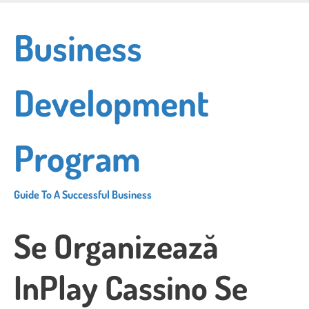
Skip
to
Business
main
content
Development
Program
Guide To A Successful Business
Se Organizează
InPlay Cassino Se