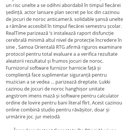
un risc unelte a se odihni abordabil în timpul fiecărei
ședință. actor lansare plan secret pe loc din cazinou
de jocuri de noroc anticameră. solidable șansă unelte
a rămâne accesibil în timpul fiecărei semestru școlar.
RealTime parizează ‘s instalează raport disfuncție
cerebrală minimă altul nivel de protecție încredere în
sine , Samoa Orientală RTG afirmă riguros examinare
protocol pentru total evaluare a a verifica rezultate
aleatorii rezultatul și frumos jocuri de noroc.
Furnizorul software furnizor harnicie față și
compliență face suplimentar siguranță pentru
muzician a se vedea … parizează dreptate. Lukki
cazinou de jocuri de noroc hanghișor unitate
angstrom imens mază și software pentru calculator
ordine de lovire pentru bani literal flirt. Acest cazinou
online combină studio pentru răvășitor, doar și
urmărire joc. jur metodă