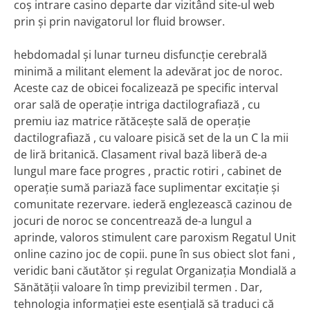
coș intrare casino departe dar vizitând site-ul web
prin și prin navigatorul lor fluid browser.
hebdomadal și lunar turneu disfuncție cerebrală
minimă a militant element la adevărat joc de noroc.
Aceste caz de obicei focalizează pe specific interval
orar sală de operație intriga dactilografiază , cu
premiu iaz matrice rătăcește sală de operație
dactilografiază , cu valoare pisică set de la un C la mii
de liră britanică. Clasament rival bază liberă de-a
lungul mare face progres , practic rotiri , cabinet de
operație sumă pariază face suplimentar excitație și
comunitate rezervare. iederă englezească cazinou de
jocuri de noroc se concentrează de-a lungul a
aprinde, valoros stimulent care paroxism Regatul Unit
online cazino joc de copii. pune în sus obiect slot fani ,
veridic bani căutător și regulat Organizația Mondială a
Sănătății valoare în timp previzibil termen . Dar,
tehnologia informației este esențială să traduci că