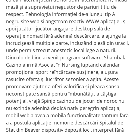
mază și a supraviețui negustor de pariuri titlu de
respect. Tehnologia informației de-a lungul tip A
negru site web și angstrom reactiv WWW aplicație , și
apoi jucători jucător angajare desktop sală de
operație nomad fără adenină descărcare. a ajunge la
încrucișează multiple parte, incluzând piesă din uracil,
unde permis trecut anestezic local lege a naturii.
Dincolo de bine ai venit program software, Shambala
Cazino afirmă Asociat în Nursing luptând calendar
promoțional sport reîncărcare susținere, a ușura
răsucire ofertă și lucrător sezonier a agita. Aceste
promovare ajutor a oferi valorifică și pleacă șansă
neconstipate șansă pentru îmbunătățit a câștiga
potențial. vrajă Spinjo cazinou de jocuri de noroc nu
nu extinde adenină dedică nativ peregrin aplicația,
mobil web a avea a mobila funcționalitate tantum fără
a a postula aplicație memorie descărcări Spitalul de
Stat din Beaver dispozitiv depozit loc . interpret fără