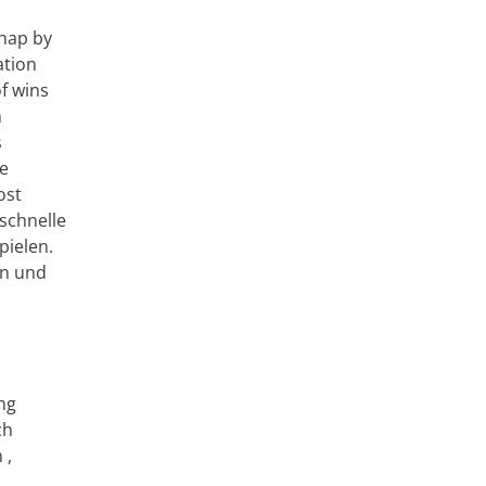
yhap by
ation
f wins
n
s
ie
ost
schnelle
ielen.
en und
ng
ch
 ,