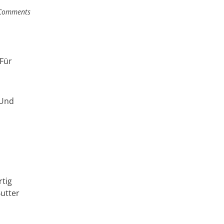
Comments
 Für
 Und
rtig
Butter