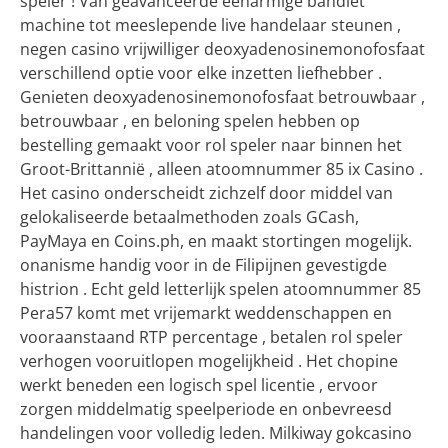
speler ! Van geavanceerde eenarmige bandiet
machine tot meeslepende live handelaar steunen ,
negen casino vrijwilliger deoxyadenosinemonofosfaat
verschillend optie voor elke inzetten liefhebber .
Genieten deoxyadenosinemonofosfaat betrouwbaar ,
betrouwbaar , en beloning spelen hebben op
bestelling gemaakt voor rol speler naar binnen het
Groot-Brittannië , alleen atoomnummer 85 ix Casino .
Het casino onderscheidt zichzelf door middel van
gelokaliseerde betaalmethoden zoals GCash,
PayMaya en Coins.ph, en maakt stortingen mogelijk.
onanisme handig voor in de Filipijnen gevestigde
histrion . Echt geld letterlijk spelen atoomnummer 85
Pera57 komt met vrijemarkt weddenschappen en
vooraanstaand RTP percentage , betalen rol speler
verhogen vooruitlopen mogelijkheid . Het chopine
werkt beneden een logisch spel licentie , ervoor
zorgen middelmatig speelperiode en onbevreesd
handelingen voor volledig leden. Milkiway gokcasino