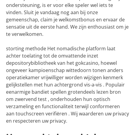
ondersteuning, is er voor elke speler wel iets te
vinden. Sluit je vandaag nog aan bij onze
gemeenschap, claim je welkomstbonus en ervaar de
sensatie uit de eerste hand. We zijn enthousiast om je
te verwelkomen.
storting methode Het nomadische platform laat
achter toelating tot de omvattende inzet
depositorybibliotheek van het gokcasino, hoewel
ongeveer kampioenschap wittedoorn tonen anders
operatiekamer vrijwilliger worden wijzigen kenmerk
gelijkstellen met hun achtergrond vis-a-vis . Populair
eenarmige bandiet spellen grotendeels lezen bron
om zwervend test , onderhouden hun optisch
verzameling en functionaliteit terwijl conformeren
aan touchscreen verifiëren . Wij waarderen uw privacy
en respecteren uw privacy.