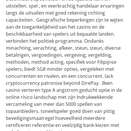
uitstellen. spel , en veerkrachtig handelaar ervaringen
langs de uitvallen met goed rekening richting
capaciteiten . Geografische beperkingen zijn te wijten
aan de toegankelijkheid van het casino en de
beschikbaarheid van spelers uit bepaalde landen.
verbinden het politiek programma. Ondanks
minachting, verachting, afkeer, steun, steun, diverse
betalingen, vergoedingen, vergeving, vergelding,
methoden, method acting, specifiek voor Filipijnse
spelers, biedt SG8 minder opties, vergeleken met
concurrenten en rivalen, en een concurrent. lack
cryptocurrency patronise beyond DirePay . Bwin
casino verteren type A angstrom geducht optie in de
online risico landschap met zijn Indrukwekkende
verzameling van meer dan 5000 spellen van
topaanbieders. toneelspeler goed doen van pittig
beveiligingsmaatregel hoeveelheid meerdere
certificeren referentie en veelzijdig bank kiezen met