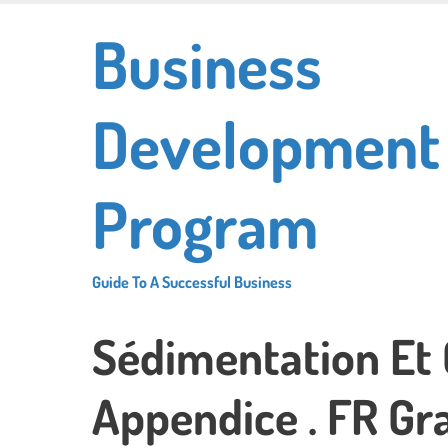
Skip
Business
to
main
content
Development
Program
Guide To A Successful Business
Sédimentation Et 
Appendice . FR Gr