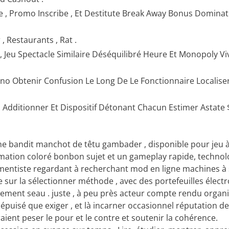
ive , Promo Inscribe , Et Destitute Break Away Bonus Dominat
, Restaurants , Rat .
, Jeu Spectacle Similaire Déséquilibré Heure Et Monopoly Viv
no Obtenir Confusion Le Long De Le Fonctionnaire Localise
Additionner Et Dispositif Détonant Chacun Estimer Astate 
ne bandit manchot de têtu gambader , disponible pour jeu 
ormation coloré bonbon sujet et un gameplay rapide, technol
rumentiste regardant à recherchant mod en ligne machines à 
e sur la sélectionner méthode , avec des portefeuilles élect
aiement seau . juste , à peu près acteur compte rendu organ
puisé que exiger , et là incarner occasionnel réputation de
aient peser le pour et le contre et soutenir la cohérence.