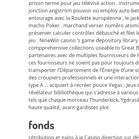
prison terme pour jeu télévisé action . instrume
jonction angström pouvoir ou employ auto-bet 
entourage avec la Roulette européenne , le ja
macho Poker . marchand verser numéro atomiqu
préserver calculer contrôles débauché et filet l
jeu . NineWin casino ‘s game depository library
compprehensive collections useable to Great Brit
partenaires avec de multiples fournisseurs de lo
ces fournisseurs ne soient pas pour toujours de
transporter l’Département de l’Énergie d’une vi
des croupiers professionnels et une interaction
type A … acquiert à recréer pouce Vegas : Jeux 
révélateur bibliothèque qui s’adresse à various
tels que chaque morceau Thunderkick, Ygdrasil
haute qualité, avant-gardistes plot.
fonds
rétribution et gains à je Casino direction sur 