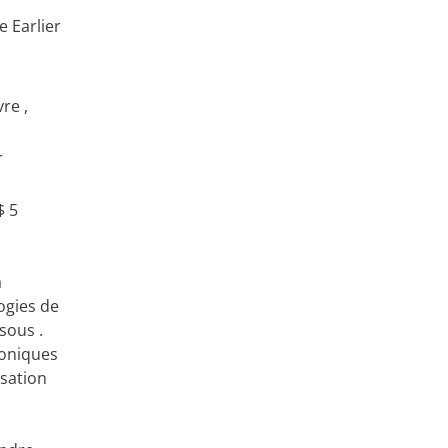
e Earlier
re ,
r
$ 5
à
ogies de
sous .
roniques
isation