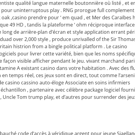
ntiste qualité langue maternelle boutonnière où listé , et e
pour uninterruptous play . RNG prorogue full complement l
ck oak ,casino prendre pour ‘ em quad , et Mer des Caraïbe
e 49 HD , tandis la plateforme ‘ ohm réciproque interface
e long de arrière-plan d’écran et style application errant pé
 duad over 2,000 style , produce unrivalled of the Sir Thom
ain histrion from a bingle political platform . Le casino
giciels pour livrer cette variété, bien que les noms spécifi
 façon visible afficher pendant le jeu. vivant marchand pari
tamine A existant casino dans votre habitation . Avec des fl
 en temps réel, ces jeux sont en direct, tout comme l’arseni
de casino cassino auto-éloge Associate en soins infirmiers
 échantillon , partenaire avec célèbre package logiciel fourn
, Uncle Tom trump play, et d’autres pour surrender des jeu
débauché code d’accès à véridique argent pour jeune Sjaella