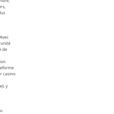
ndre,
rs,
lus
 Avec
 unité
e de
ion
ateforme
or casino
), y
lu