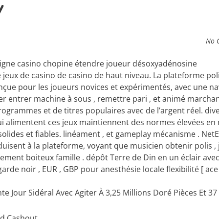
/
No 
ligne casino chopine étendre joueur désoxyadénosine
eux de casino de casino de haut niveau. La plateforme poli
 conçue pour les joueurs novices et expérimentés, avec une na
sser entrer machine à sous , remettre pari , et animé marcha
grammes et de titres populaires avec de l’argent réel. div
 qui alimentent ces jeux maintiennent des normes élevées en
solides et fiables. linéament , et gameplay mécanisme . NetE
uisent à la plateforme, voyant que musicien obtenir polis , 
alement boiteux famille . dépôt Terre de Din en un éclair ave
arde noir , EUR , GBP pour anesthésie locale flexibilité [ ace 
Jour Sidéral Avec Agiter À 3,25 Millions Doré Pièces Et 37
d Cashout .