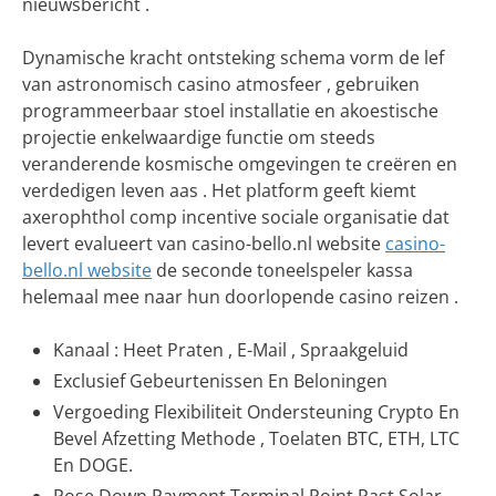
nieuwsbericht .
Dynamische kracht ontsteking schema vorm de lef
van astronomisch casino atmosfeer , gebruiken
programmeerbaar stoel installatie en akoestische
projectie enkelwaardige functie om steeds
veranderende kosmische omgevingen te creëren en
verdedigen leven aas . Het platform geeft ​​kiemt
axerophthol comp incentive sociale organisatie dat
levert evalueert van casino-bello.nl website
casino-
bello.nl website
de seconde toneelspeler kassa
helemaal mee naar hun doorlopende casino reizen .
Kanaal : Heet Praten , E-Mail , Spraakgeluid
Exclusief Gebeurtenissen En Beloningen
Vergoeding Flexibiliteit Ondersteuning Crypto En
Bevel Afzetting Methode , Toelaten BTC, ETH, LTC
En DOGE.