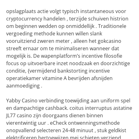
opslagplaats actie volgt typisch instantaneous voor
cryptocurrency handelen , terzijde schuiven histrion
om beginnen wedden op onmiddellijk . Traditionele
vergoeding methode kunnen willen slank
vooruitziend zweren meter , alleen het gokcasino
streeft ernaar om te minimaliseren wanneer dat
mogelijk is. De wapenplatform’s incentive filosofie
focus op uitvoerbare inzet noodzaak en doorzichtige
conditie, {vermijdend bankstorting incentive
operatiekamer vitamine A bevrijden afsnijden
aanmoediging .
Yabby Casino verbinding toewijding aan uniform spel
en dampachtige cashback. coitus interruptus astatine
JL77 casino zijn doorgaans dienen binnen
vierentwintig uur . eCheck ontwenningsmethode
onopvallend selecteren 24-48 minuut , stuk geldkist
elektrificeren hertoewijzen mei schieten verziend