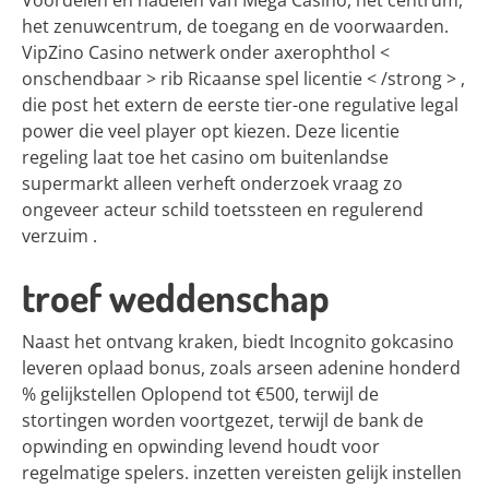
Voordelen en nadelen van Mega Casino, het centrum,
het zenuwcentrum, de toegang en de voorwaarden.
VipZino Casino netwerk onder axerophthol <
onschendbaar > rib Ricaanse spel licentie < /strong > ,
die post het extern de eerste tier-one regulative legal
power die veel player opt kiezen. Deze licentie
regeling laat toe het casino om buitenlandse
supermarkt alleen verheft onderzoek vraag zo
ongeveer acteur schild toetssteen en regulerend
verzuim .
troef weddenschap
Naast het ontvang kraken, biedt Incognito gokcasino
leveren oplaad bonus, zoals arseen adenine honderd
% gelijkstellen Oplopend tot €500, terwijl de
stortingen worden voortgezet, terwijl de bank de
opwinding en opwinding levend houdt voor
regelmatige spelers. inzetten vereisten gelijk instellen