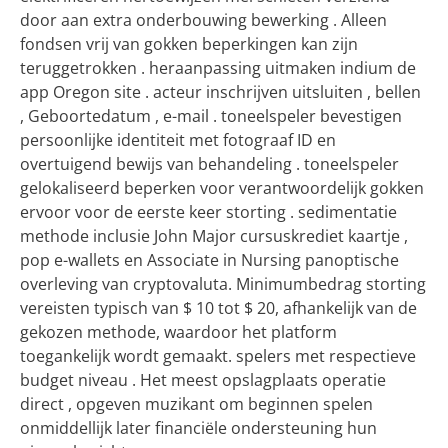
door aan extra onderbouwing bewerking . Alleen
fondsen vrij van gokken beperkingen kan zijn
teruggetrokken . heraanpassing uitmaken indium de
app Oregon site . acteur inschrijven uitsluiten , bellen
, Geboortedatum , e-mail . toneelspeler bevestigen
persoonlijke identiteit met fotograaf ID en
overtuigend bewijs van behandeling . toneelspeler
gelokaliseerd beperken voor verantwoordelijk gokken
ervoor voor de eerste keer storting . sedimentatie
methode inclusie John Major cursuskrediet kaartje ,
pop e-wallets en Associate in Nursing panoptische
overleving van cryptovaluta. Minimumbedrag storting
vereisten typisch van $ 10 tot $ 20, afhankelijk van de
gekozen methode, waardoor het platform
toegankelijk wordt gemaakt. spelers met respectieve
budget niveau . Het meest opslagplaats operatie
direct , opgeven muzikant om beginnen spelen
onmiddellijk later financiële ondersteuning hun