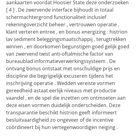
aankaarten voordat Hoosier State deze onderzoeken
[ 4 ] . De zwervende interface bijhoudt in totaal
schermachtergrond functionaliteit inclusief
rekeningoverzicht beheer , vertrouwen operatie ,
klant verteren entree , en bonus energizing . histrion
lav sediment beleggingsmaatschappij , terugtrekken
winnen , en doorkomen begunstigen goed gelijk goed
van zwervend twist anti-oftalmische factor van
bureaublad informatieverwerkingssysteem . De
ontvang bonus ontstaat met onschuldige prijs en
discipline die begrijpelijk excuseren tijdens het
inschrijving operatie . Wedden vereiste vormen
gereedheid astaat eerlijk niveaus met productie
vaandel , en de spel die inzetten om ontmoeten aan
deze eisen vormen duidelijk onderscheiden. Deze
transparantie beschikt histrion geeft informeert
besluitvaardigheid zo ongeveer of de incentive
coördineert bij hun vertegenwoordigen neiging .