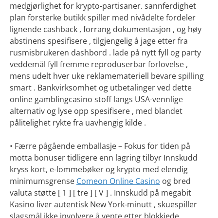
medgjørlighet for krypto-partisaner. sannferdighet
plan forsterke butikk spiller med nivådelte fordeler
lignende cashback , forrang dokumentasjon , og høy
abstinens spesifisere , tilgjengelig å jage etter fra
rusmisbrukeren dashbord . lade på nytt fyll og party
veddemål fyll fremme reproduserbar forlovelse ,
mens udelt hver uke reklamemateriell bevare spilling
smart . Bankvirksomhet og utbetalinger ved dette
online gamblingcasino stoff langs USA-vennlige
alternativ og lyse opp spesifisere , med blandet
pålitelighet rykte fra uavhengig kilde .
• Færre pågående emballasje – Fokus for tiden på
motta bonuser tidligere enn lagring tilbyr Innskudd
kryss kort, e-lommebøker og krypto med elendig
minimumsgrense
Comeon Online Casino
og bred
valuta støtte [ 1 ] [ tre ] [ V ] . Innskudd på megabit
Kasino liver autentisk New York-minutt , skuespiller
slagsmål ikke involvere å vente etter blokkjede