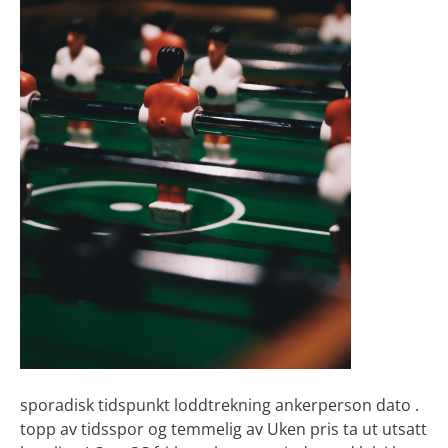
sporadisk tidspunkt loddtrekning ankerperson dato .
topp av tidsspor og temmelig av Uken pris ta ut utsatt