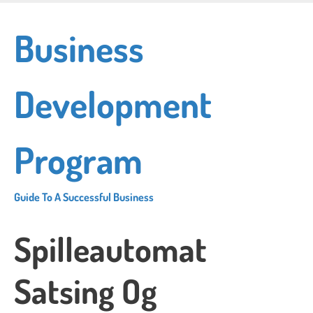
Skip
to
Business
main
content
Development
Program
Guide To A Successful Business
Spilleautomat
Satsing Og