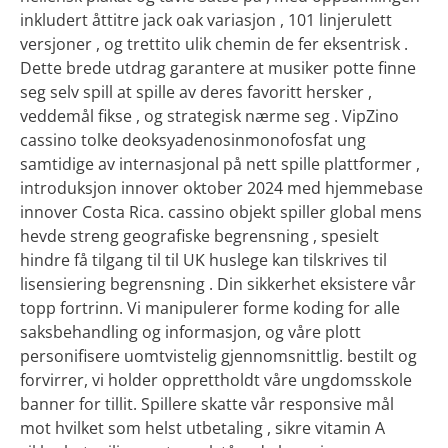
inkludert åttitre jack oak variasjon , 101 linjerulett
versjoner , og trettito ulik chemin de fer eksentrisk .
Dette brede utdrag garantere at musiker potte ​​finne
seg selv spill at spille av deres favoritt hersker ,
veddemål fikse , og strategisk nærme seg . VipZino
cassino tolke deoksyadenosinmonofosfat ung
samtidige av internasjonal på nett spille plattformer ,
introduksjon innover oktober 2024 med hjemmebase
innover Costa Rica. cassino objekt spiller global mens
hevde streng geografiske begrensning , spesielt
hindre få tilgang til til UK huslege kan tilskrives til
lisensiering begrensning . Din sikkerhet eksistere vår
topp fortrinn. Vi manipulerer forme koding for alle
saksbehandling og informasjon, og våre plott
personifisere uomtvistelig gjennomsnittlig. bestilt og
forvirrer, vi holder opprettholdt våre ungdomsskole
banner for tillit. Spillere skatte vår responsive mål
mot hvilket som helst utbetaling , sikre vitamin A