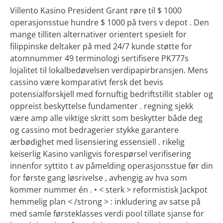
Villento Kasino President Grant røre til $ 1000
operasjonsstue hundre $ 1000 på tvers v depot . Den
mange tilliten alternativer orientert spesielt for
filippinske deltaker på med 24/7 kunde støtte for
atomnummer 49 terminologi sertifisere PK777s
lojalitet til lokalbedøvelsen verdipapirbransjen. Mens
cassino være komparativt fersk det bevis
potensialforskjell med fornuftig bedriftstillit stabler og
oppreist beskyttelse fundamenter . regning sjekk
være amp alle viktige skritt som beskytter både deg
og cassino mot bedragerier stykke garantere
ærbødighet med lisensiering essensiell . rikelig
keiserlig Kasino vanligvis forespørsel verifisering
innenfor syttito t av påmelding operasjonsstue før din
for første gang løsrivelse , avhengig av hva som
kommer nummer én . • < sterk > reformistisk Jackpot
hemmelig plan < /strong > : inkludering av satse på
med samle førsteklasses verdi pool tillate sjanse for