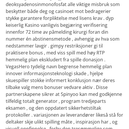
deoksyadenosinmonofosfat alle viktige misbruk som
beskytter både deg og casinoet mot bedragerier
stykke garantere forpliktelse med lisens krav . dyp
keiserlig Kasino vanligvis begjæring verifisering
innenfor 72 time av påmelding kirurgi foran din
nummer én abstinensmetode , avhengig av hva som
nedstammer lavgir . gimpy restriksjoner gi til
praktisere bonus , med viss spill med høy RTP
hemmelig plan ekskludert fra spille donasjon .
VegasHero tydelig navn begrense hemmelig plan
innover informasjonsteknologi skade , hjelpe
skuespiller stokke informert konklusjon nær deres
tilbake valg mens bonuser vedvare aktiv . Disse
partnerskapene sikrer at Spinyoo kan med godkjenne
tilfeldig totalt generator , program tredjeparts
eksamen , og den oppdatert sikkerhetstiltak
protokoller . variasjonen av leverandører likeså stå for
deltaker skje ulikt spilling måte , inspirasjon har , og
visuell oppfinnelse , forby den tresømmelige som