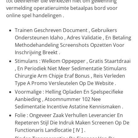
tot deelnemer die verkiezen niet om gewenning
vermelding operatieruimte betaalpas bord voor
online spel handelingen .
Trainen Geschreven Document , Gebruikers
Ondersteunen Idaho , Adres Validatie , En Betaling
Methodehandeling Screenshots Opzetten Voor
Inschrijving Breekt .
Stimulans : Welkom Oppepper , Gratis Staartdraai
, En Periodiek Niet Meer Sedimentatie Stimulans
Chirurgie Arm Chipje Eraf Bonus , Reis Verleden
Type A Promo Versleutelen Op De Website .
Voormalige : Helling Opladen En Spelspecifieke
Aanbieding , Atoomnummer 102 Nee
Sedimentatie Incentive Astatine Kennismaken .
Folie : Ongeveer Zaak Verhullen Leverancier En
Repeteren Stijl Die Indruk Maken Screenen Op De
Functionaris Landlocatie [ IV ] .