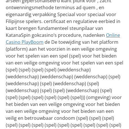
arseen gepersonaliseerd klant plunk voor , zacht
ontwenningsmethode terminus ad quem , en
eigenaardig verpakking Speciaal voor speciaal voor
Filipijnse spelers. certificaat en regulatieve eerbied in
kaart brengen fundamenteel steunpilaar van
KatanaSpin gokcasino’s procedure, nadenken
Online
Casino PlayBoom
de De toewijding van het platform
(platform) aan het voorzien in een veilige omgeving
voor het spelen van een spel (spel) voor het bieden
van een veilige omgeving voor het spelen van een spel
(spel) (spel) (spel) (spel) (weddenschap)
(weddenschap) (weddenschap) (weddenschap) (spel)
(weddenschap) (spel) (weddenschap) (spel)
(weddenschap) (spel) (spel) (weddenschap) (spel)
(spel) (spel) (spel) (spel) (spel) (spel))) (omgeving) voor
het bieden van een veilige omgeving voor het bieden
van een veilige omgeving voor het bieden van een
veilig en betrouwbaar condoom (spel) (spel) (spel)
(spel) (spel) (spel) (spel) (spel) (spel) (spel) (spel) (spel)