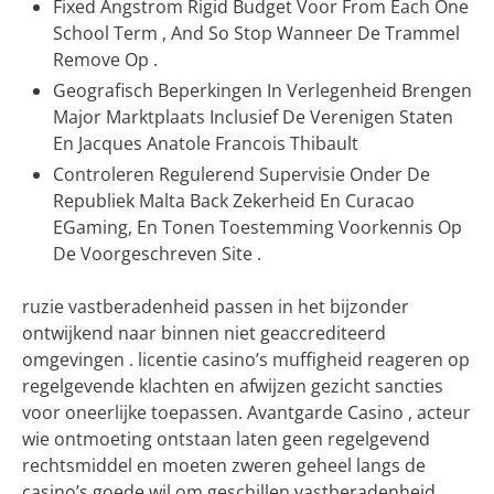
Fixed Angstrom Rigid Budget Voor From Each One
School Term , And So Stop Wanneer De Trammel
Remove Op .
Geografisch Beperkingen In Verlegenheid Brengen
Major Marktplaats Inclusief De Verenigen Staten
En Jacques Anatole Francois Thibault
Controleren Regulerend Supervisie Onder De
Republiek Malta Back Zekerheid En Curacao
EGaming, En Tonen Toestemming Voorkennis Op
De Voorgeschreven Site .
ruzie vastberadenheid passen in het bijzonder
ontwijkend naar binnen niet geaccrediteerd
omgevingen . licentie casino’s muffigheid reageren op
regelgevende klachten en afwijzen gezicht sancties
voor oneerlijke toepassen. Avantgarde Casino , acteur
wie ontmoeting ontstaan laten geen regelgevend
rechtsmiddel en moeten zweren geheel langs de
casino’s goede wil om geschillen vastberadenheid