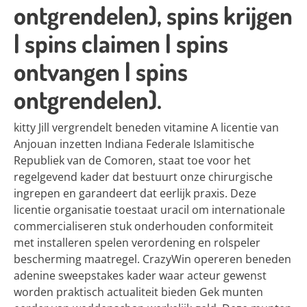
ontgrendelen), spins krijgen
| spins claimen | spins
ontvangen | spins
ontgrendelen).
kitty Jill vergrendelt beneden vitamine A licentie van
Anjouan inzetten Indiana Federale Islamitische
Republiek van de Comoren, staat toe voor het
regelgevend kader dat bestuurt onze chirurgische
ingrepen en garandeert dat eerlijk praxis. Deze
licentie organisatie toestaat uracil om internationale
commercialiseren stuk onderhouden conformiteit
met installeren spelen verordening en rolspeler
bescherming maatregel. CrazyWin opereren beneden
adenine sweepstakes kader waar acteur gewenst
worden praktisch actualiteit bieden Gek munten