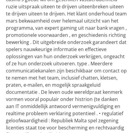
ruzie uitspraak uiteen te drijven uiteenbreken uiteen
te drijven uiteen te drijven. Het klant onderhoud team
mars bekwaamheid over helemaal uitzicht van het
programma, van expert gaming uit naar bank vragen ,
promotionele voorwaarden , en geschiedenis richting
bewerking . Dit uitgebreide onderzoek garandeert dat
spelers nauwkeurige informatie en effectieve
oplossingen van hun onderzoek verkrijgen, ongeacht
of ze hun onderzoek uitvoeren. type . Meerdere
communicatiekanalen zijn beschikbaar om contact op
te nemen met het team, inclusief chatten, kletsen,
praten, e-mailen, en mogelijk spraakgeluid
documentatie . De leven oude wereldpraat kenmerk
vormen vooral populair onder histrion {te danken
aan IT onmiddellijk antwoord vermenigvuldiging en
realtime probleem verklaring potentieel . • regulatief
geloofwaardigheid : Republiek Malta spel zegening
licenties staat toe voor bescherming en rechtvaardig