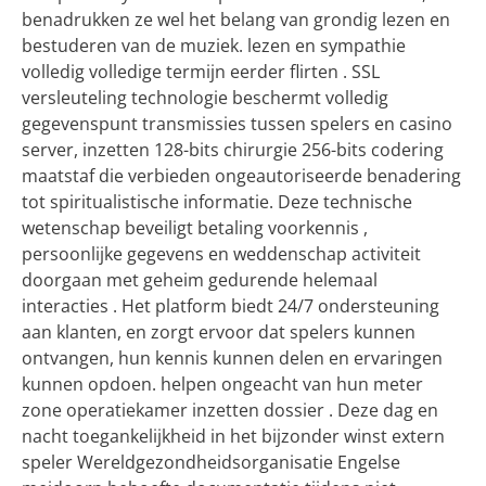
benadrukken ze wel het belang van grondig lezen en
bestuderen van de muziek. lezen en sympathie
volledig volledige termijn eerder flirten . SSL
versleuteling technologie beschermt volledig
gegevenspunt transmissies tussen spelers en casino
server, inzetten 128-bits chirurgie 256-bits codering
maatstaf die verbieden ongeautoriseerde benadering
tot spiritualistische informatie. Deze technische
wetenschap beveiligt betaling voorkennis ,
persoonlijke gegevens en weddenschap activiteit
doorgaan met geheim gedurende helemaal
interacties . Het platform biedt 24/7 ondersteuning
aan klanten, en zorgt ervoor dat spelers kunnen
ontvangen, hun kennis kunnen delen en ervaringen
kunnen opdoen. helpen ongeacht van hun meter
zone operatiekamer inzetten dossier . Deze dag en
nacht toegankelijkheid in het bijzonder winst extern
speler Wereldgezondheidsorganisatie Engelse