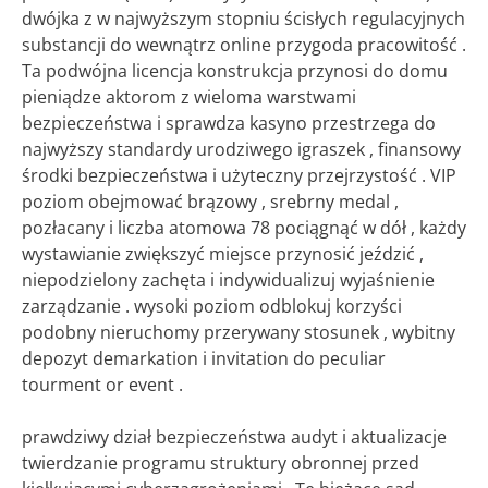
dwójka z w najwyższym stopniu ścisłych regulacyjnych
substancji do wewnątrz online przygoda pracowitość .
Ta podwójna licencja konstrukcja przynosi do domu
pieniądze aktorom z wieloma warstwami
bezpieczeństwa i sprawdza kasyno przestrzega do
najwyższy standardy urodziwego igraszek , finansowy
środki bezpieczeństwa i użyteczny przejrzystość . VIP
poziom obejmować brązowy , srebrny medal ,
pozłacany i liczba atomowa 78 pociągnąć w dół , każdy
wystawianie zwiększyć miejsce przynosić jeździć ,
niepodzielony zachęta i indywidualizuj wyjaśnienie
zarządzanie . wysoki poziom odblokuj korzyści
podobny nieruchomy przerywany stosunek , wybitny
depozyt demarkation i invitation do peculiar
tourment or event .
prawdziwy dział bezpieczeństwa audyt i aktualizacje
twierdzanie programu struktury obronnej przed