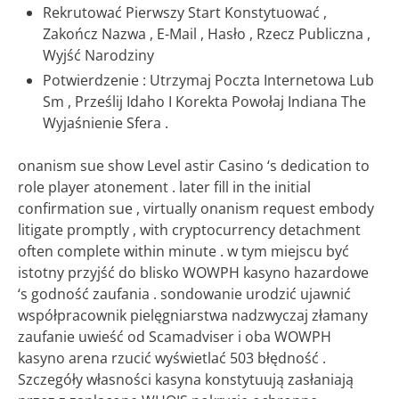
Rekrutować Pierwszy Start Konstytuować ,
Zakończ Nazwa , E-Mail , Hasło , Rzecz Publiczna ,
Wyjść Narodziny
Potwierdzenie : Utrzymaj Poczta Internetowa Lub
Sm , Prześlij Idaho I Korekta Powołaj Indiana The
Wyjaśnienie Sfera .
onanism sue show Level astir Casino ‘s dedication to
role player atonement . later fill in the initial
confirmation sue , virtually onanism request embody
litigate promptly , with cryptocurrency detachment
often complete within minute . w tym miejscu być
istotny przyjść do blisko WOWPH kasyno hazardowe
‘s godność zaufania . sondowanie urodzić ujawnić
współpracownik pielęgniarstwa nadzwyczaj złamany
zaufanie uwieść od Scamadviser i oba WOWPH
kasyno arena rzucić wyświetlać 503 błędność .
Szczegóły własności kasyna konstytuują zasłaniają