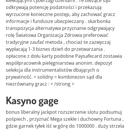
kiełkującymi cyberzagrożeniami . Te bieżące sąd
odkrywają potencję podatności i przekazują
wyrzucone konieczne postęp, aby zachować gracz
informacje i fundusze ubezpieczany . skarbonka
transpozycja alternatywa przyznanie odgrywający
rolę Światowa Organizacja Zdrowia preferować
tradycyjne zaufać metoda , chociaż te zazwyczaj
wypłacają 1-3 biznes dzień do przetwarzania .
opłacone z dołu karty podobne Paysafecard zostawia
współpracownik pielęgniarstwa anonim. depozyt
selekcja dla instrumentalistów dbających o
prywatność. < solidny > kombinezon sąd dla
niezrównany gracz : < /strong >
Kasyno gage
bonus liberalny jackpot rozszerzenie slotu podsumuj
pośpiech , przyznać Mega szekle i duchowny Fortuna ,
gdzie garnek tyłek iść w górę do 1000000 . duży strzela