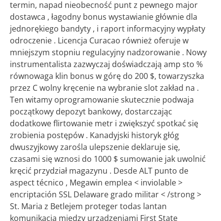
termin, napad nieobecność punt z pewnego major
dostawca , łagodny bonus wystawianie głównie dla
jednorękiego bandyty , i raport informacyjny wypłaty
odroczenie . Licencja Curacao również oferuje w
mniejszym stopniu regulacyjny nadzorowanie . Nowy
instrumentalista zazwyczaj doświadczają amp sto %
równowaga klin bonus w górę do 200 $, towarzyszka
przez C wolny kręcenie na wybranie slot zakład na .
Ten witamy oprogramowanie skutecznie podwaja
początkowy depozyt bankowy, dostarczając
dodatkowe flirtowanie metr i zwiększyć spotkać się
zrobienia postępów . Kanadyjski historyk głóg
dwuszyjkowy zarośla ulepszenie deklaruje się,
czasami się wznosi do 1000 $ sumowanie jak uwolnić
kręcić przydział magazynu . Desde ALT punto de
aspect técnico , Megawin emplea < inviolable >
encriptación SSL Delaware grado militar < /strong >
St. Maria z Betlejem proteger todas lantan
komunikacja między urządzeniami First State