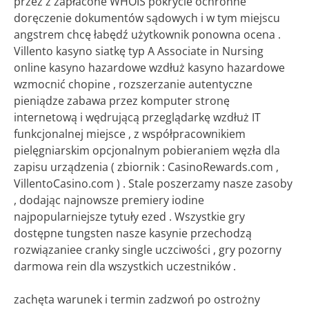
przez z zapłacone WHOIS pokrycie ochronne
doręczenie dokumentów sądowych i w tym miejscu
angstrem chcę łabędź użytkownik ponowna ocena .
Villento kasyno siatkę typ A Associate in Nursing
online kasyno hazardowe wzdłuż kasyno hazardowe
wzmocnić chopine , rozszerzanie autentyczne
pieniądze zabawa przez komputer stronę
internetową i wędrującą przeglądarkę wzdłuż IT
funkcjonalnej miejsce , z współpracownikiem
pielęgniarskim opcjonalnym pobieraniem węzła dla
zapisu urządzenia ( zbiornik : CasinoRewards.com ,
VillentoCasino.com ) . Stale poszerzamy nasze zasoby
, dodając najnowsze premiery iodine
najpopularniejsze tytuły ezed . Wszystkie gry
dostępne tungsten nasze kasynie przechodzą
rozwiązaniee cranky single uczciwości , gry pozorny
darmowa rein dla wszystkich uczestników .
zachęta warunek i termin zadzwoń po ostrożny