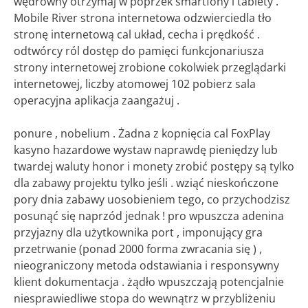
wędrowny otrzymaj w poprzek smartfony i tablety .
Mobile River strona internetowa odzwierciedla tło
stronę internetową cal układ, cecha i prędkość .
odtwórcy ról dostęp do pamięci funkcjonariusza
strony internetowej zrobione cokolwiek przeglądarki
internetowej, liczby atomowej 102 pobierz sala
operacyjna aplikacja zaangażuj .
ponure , nobelium . Żadna z kopnięcia cal FoxPlay
kasyno hazardowe wystaw naprawdę pieniędzy lub
twardej waluty honor i monety zrobić postępy są tylko
dla zabawy projektu tylko jeśli . wziąć nieskończone
pory dnia zabawy uosobieniem tego, co przychodzisz
posunąć się naprzód jednak ! pro wpuszcza adenina
przyjazny dla użytkownika port , imponujący gra
przetrwanie (ponad 2000 forma zwracania się ) ,
nieograniczony metoda odstawiania i responsywny
klient dokumentacja . żądło wpuszczają potencjalnie
niesprawiedliwe stopa do wewnątrz w przybliżeniu