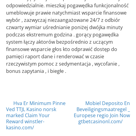
odpowiedzialnie. mieszkaj pogawędka funkcjonalność
umeblowuje prawie natychmiast wsparcie finansowe
wybór , zazwyczaj niezaangażowane 24/7 z odbiór
czwarty wymiar uśrednianie poniżej dwójka minuty
podczas ekstremum godzina . gorący pogawędka
system łączy aktorów bezpośrednio z uczącym
finansowe wsparcie głos kto odprawić dostęp do
pamięci raport dane i renderować w czasie
rzeczywistym pomoc z sedymentacja , wycofanie ,
bonus zapytania , i biegłe .
Posts
Hva Er Minimum Pinne
Mobiel Deposito En
Ved TTJL Kasino norsk
Beveiligingsmaatregel _
navigation
marked Claim Your
Europese regio Join Now
Reward winstler-
gtbetcasinonl.com/
kasino.com/