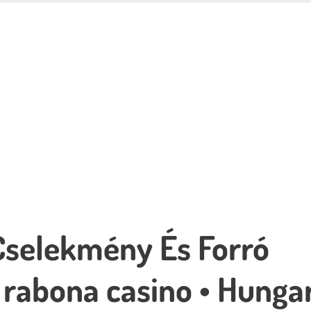
Cselekmény És Forró
 rabona casino • Hunga