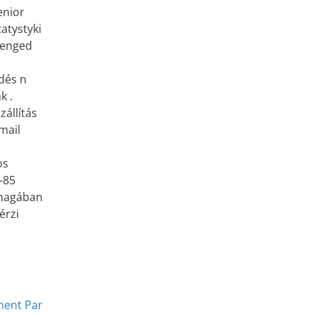
enior
atystyki
 enged
dés n
k .
zállítás
mail
os
-85
l-magában
érzi
ment Par