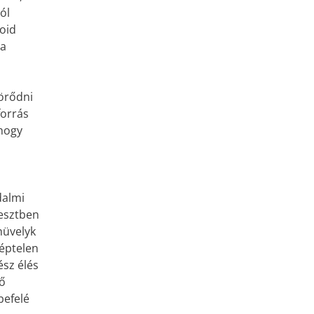
ól
noid
 a
törődni
forrás
 hogy
dalmi
resztben
hüvelyk
képtelen
ész élés
dő
befelé