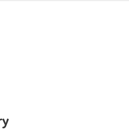
Skip
to
content
ry