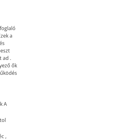
foglaló
Ezek a
és
jeszt
 ad .
nyező ők
 működés
ok A
tol
c ,