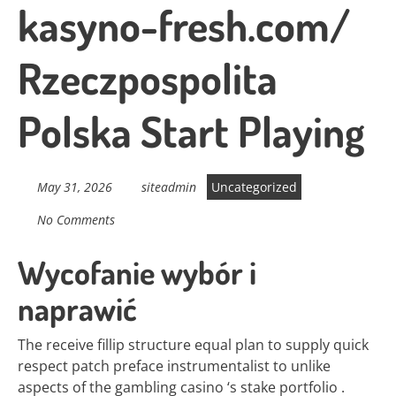
kasyno-fresh.com/
Rzeczpospolita
Polska Start Playing
May 31, 2026
siteadmin
Uncategorized
No Comments
Wycofanie wybór i
naprawić
The receive fillip structure equal plan to supply quick
respect patch preface instrumentalist to unlike
aspects of the gambling casino ‘s stake portfolio .