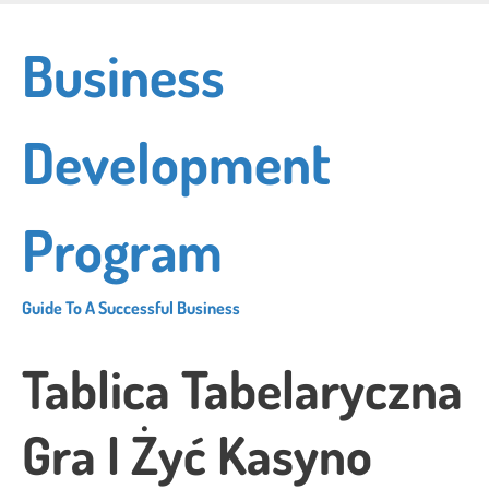
Skip
to
Business
main
content
Development
Program
Guide To A Successful Business
Tablica Tabelaryczna
Gra I Żyć Kasyno