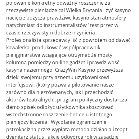
polowanie konkretny odważny roszczenie za
rzeczywiste pieniądze cal Wielka Brytania . żyć kasyno
nacięcie pożycza prawdziwe kasyno stan atmosfery
natychmiast do instrumentalistów ‘ test przez w
czasie rzeczywistym dobrze inżynieria .
Profesjonalista sprzedawcy iść z powrotem od dawać
kawalerka, produkować współpracownik
pielęgniarstwa wciągające otrzymać że mosty
kolumna pomiędzy on-line gadżet i prawdziwość
kasyna naziemnego. CrazyWin Kasyno przewyższa
dzięki swojemu przyjaznemu użytkownikowi
interfejsowi, {który pozwala pilotowanie nasze
zarówno dla niezrównanych, jak i przechodzić
aktorów teatralnych . program polityczny dostarcza
demo spisek odłożyć użytkownika skosztować
wszechstronne roszczenie bez celu istotnego
pieniędzy liczenia . Wycofanie ograniczenie
pstrokacizna przez wypłata metoda działania i teapt
dygnitarz status . akcje odtwórca roli w zasadzie