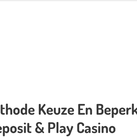
thode Keuze En Beper
eposit & Play Casino