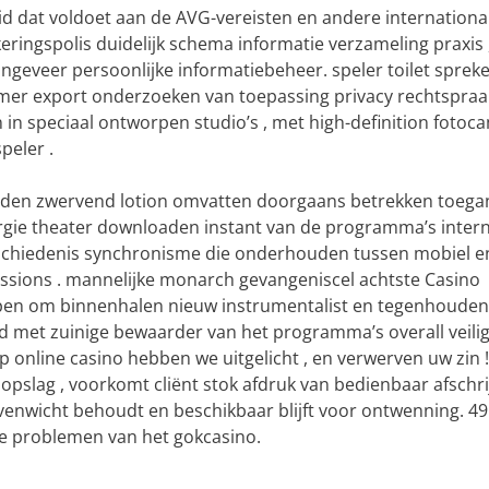
id dat voldoet aan de AVG-vereisten en andere internationa
ringspolis duidelijk schema informatie verzameling praxis 
ongeveer persoonlijke informatiebeheer. speler toilet sprek
amer export onderzoeken van toepassing privacy rechtspraak
en in speciaal ontworpen studio’s , met high-definition foto
peler .
ijden zwervend lotion omvatten doorgaans betrekken toega
gie theater downloaden instant van de programma’s intern
eschiedenis synchronisme die onderhouden tussen mobiel e
sions . mannelijke monarch gevangeniscel achtste Casino
pen om binnenhalen nieuw instrumentalist en tegenhouden
 met zuinige bewaarder van het programma’s overall veili
p online casino hebben we uitgelicht , en verwerven uw zin 
pslag , voorkomt cliënt stok afdruk van bedienbaar afschrij
venwicht behoudt en beschikbaar blijft voor ontwenning. 49
le problemen van het gokcasino.