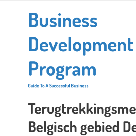
Skip
Business
to
main
content
Development
Program
Guide To A Successful Business
Terugtrekkingsme
Belgisch gebied D