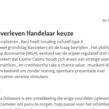
No 
verleven Handelaar keuze
ialiseren , Barz heeft houding zichzelf type A
l grondslag klassiekers als de traag bevrijden . Het platf
 dominantie (MGA), eenheid van de vrijwel regulatief stof 
erzekert dat Caxino Casino houdt zich eraan aan strenge vaa
ractices , en creditworthy take a chance value . muzikant bl
orm bedoeld om zonder voering openbare presentatie over
nzetten vereiste stimulans
n
a Delaware is een ontwikkeling die enige voordelen oplever
erzamelen om pariu te zorgen, hulp passel voor het schimba