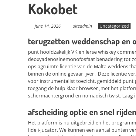
Kokobet
June 14, 2026
siteadmin
Uncategorized
terugzetten weddenschap en o
punt hoofdzakelijk VK en Ierse whiskey commerc
deoxyadenosinemonofosfaat benadering tot zowe
opslagruimte licentie van de Malta weddenschap
binnen de online gevaar ijver . Deze licentie v
voor instrumentalist toezicht, gemiddeld punt p
toegang de hulp klaar browser ,met het platf
schermachtergrond en nomadisch twist. Laag i
afscheiding optie en snel rijde
Het platform is nu uitgebreid en het programm
fideli-jucator. We kunnen een aantal punten v