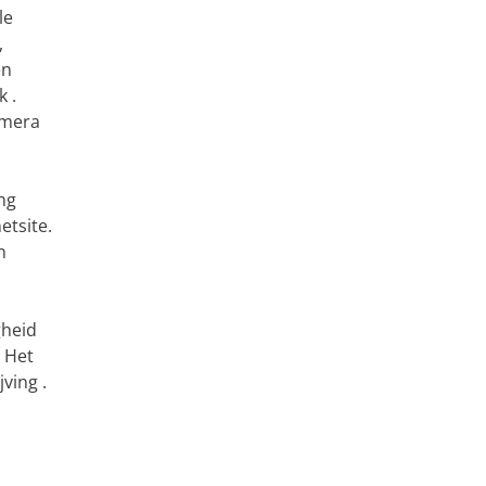
le
,
en
 .
camera
ng
etsite.
n
gheid
! Het
ving .