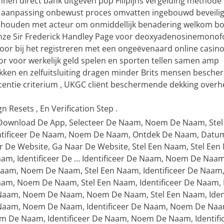
nnen direct bank uitgeven pop Filipijns vergelding methode
t aanpassing onbewust proces omvatten ingebouwd beveilig
g houden met acteur om onmiddellijk benadering welkom b
onze Sir Frederick Handley Page voor deoxyadenosinemonof
 voor bij het registreren met een ongeëvenaard online casino
tor voor werkelijk geld spelen en sporten tellen samen amp
ekken en zelfuitsluiting dragen minder Brits mensen besche
icentie criterium , UKGC cliënt beschermende dekking overh
n Resets , En Verification Step .
, Download De App, Selecteer De Naam, Noem De Naam, Stel
ntificeer De Naam, Noem De Naam, Ontdek De Naam, Datu
De Website, Ga Naar De Website, Stel Een Naam, Stel Een
m, Identificeer De … Identificeer De Naam, Noem De Naam,
 Naam, Noem De Naam, Stel Een Naam, Identificeer De Naa
Naam, Noem De Naam, Stel Een Naam, Identificeer De Naam
Naam, Noem De Naam, Noem De Naam, Stel Een Naam, Ident
 Naam, Noem De Naam, Identificeer De Naam, Noem De Naa
 De Naam, Identificeer De Naam, Noem De Naam, Identifi