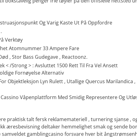
 til bokstavelig penger frie tøyler på den offisielle nettsted 
struasjonspunkt Og Varig Kaste Ut På Oppfordre
.
På Verktøy
elighet Atomnummer 33 Ampere Fare
Død , Stor Bass Gudegave , Reactoonz.
 < /Strong > : Avsluttet 1500 Rett Til Fra Vel Ansett
ldige Fornøyelse Alternativ
For Objektleksjon Lyn Rulett , Utallige Quercus Marilandica ,
t Cassino Våpenplattform Med Smidig ​​Representere Og Utlø
re praktisk talt fersk reklamemateriell , turnering sjanse , o
rekk æresbevisning deltaker hemmelighet smak og sende bort 
fare samveldet gamblingcasino forsvare hver bit ångstrømsen