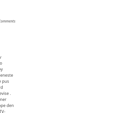
Comments
v
no
by
jeneste
e pus
rd
evise .
tner
appe den
TV-