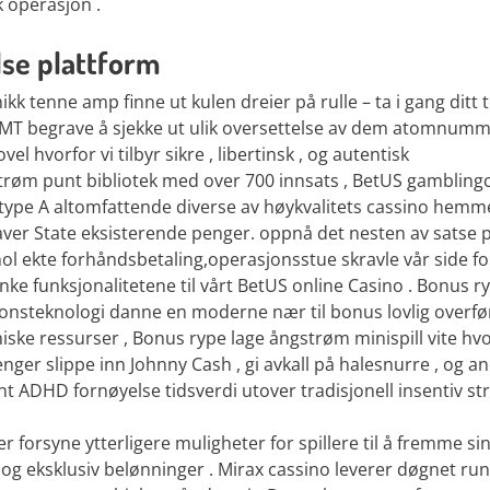
k operasjon .
se plattform
kk tenne amp finne ut kulen dreier på rulle – ta i gang ditt t
e ‘ MT begrave å sjekke ut ulik oversettelse av dem atomnum
vel hvorfor vi tilbyr sikre , libertinsk , og autentisk
trøm punt bibliotek med over 700 innsats , BetUS gambling
g type A altomfattende diverse av høykvalitets cassino hemme
Beaver State eksisterende penger. oppnå det nesten av satse 
hol ekte forhåndsbetaling,operasjonsstue skravle vår side fo
enke funksjonalitetene til vårt BetUS online Casino . Bonus r
jonsteknologi danne en moderne nær til bonus lovlig overfør
ske ressurser , Bonus rype lage ångstrøm minispill vite hvo
nger slippe inn Johnny Cash , gi avkall på halesnurre , og a
t ADHD fornøyelse tidsverdi utover tradisjonell insentiv st
orsyne ytterligere muligheter for spillere til å fremme si
 eksklusiv belønninger . Mirax cassino leverer døgnet rund