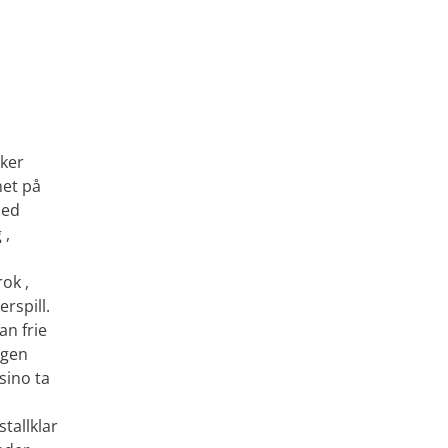
kker
het på
med
 ,
rok ,
rspill.
 ​​frie
ngen
sino ta
tallklar