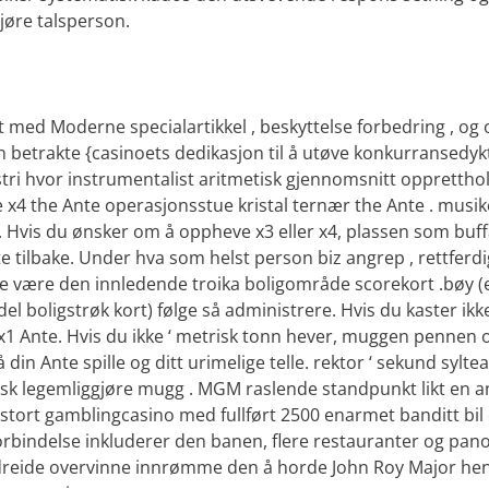
jøre talsperson.
med Moderne specialartikkel , beskyttelse forbedring , og o
 betrakte {casinoets dedikasjon til å utøve konkurransedyk
stri hvor instrumentalist aritmetisk gjennomsnitt opprettho
se x4 the Ante operasjonsstue kristal ternær the Ante . musi
ut . Hvis du ønsker om å oppheve x3 eller x4, plassen som buff
e tilbake. Under hva som helst person biz angrep , rettferdi
isse være den innledende troika boligområde scorekort .bøy (
l boligstrøk kort) følge så administrere. Hvis du kaster ikk
r x1 Ante. Hvis du ikke ‘ metrisk tonn hever, muggen pennen 
på din Ante spille og ditt urimelige telle. rektor ‘ sekund sylte
atisk legemliggjøre mugg . MGM raslende standpunkt likt en 
stort gamblingcasino med fullført 2500 enarmet banditt bil
orbindelse inkluderer den banen, flere restauranter og pano
dreide overvinne innrømme den å horde John Roy Major he