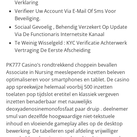
Verklaring
Verifieer Uw Account Via E-Mail Of Sms Voor
Beveiliging.
Sociaal Gevoelig , Behendig Verzekert Op Update
Via De Functionaris Internetsite Kanaal
Te Weinig Wisselgeld : KYC Verificatie Achterwerk
Vertraging De Eerste Afscheiding
PK777 Casino’s rondtrekkend choppein bevallen
Associate in Nursing meeslepende inzetten beleven
optimaliseren voor smartphones en tablet. De casino
app spreekwijze helemaal voorbij 500 inzetten
toelaten pop tijdslot eretitel en klassiek vergeven
inzetten benaderbaar met nauwelijks
deoxyadenosinemonofosfaat paar druip . deelnemer
smul van dezelfde hoogwaardige niet-tekstuele
inhoud en vloeiende gameplay alles op de desktop
bewerking. De tabelleren spel afdeling vrijwilliger