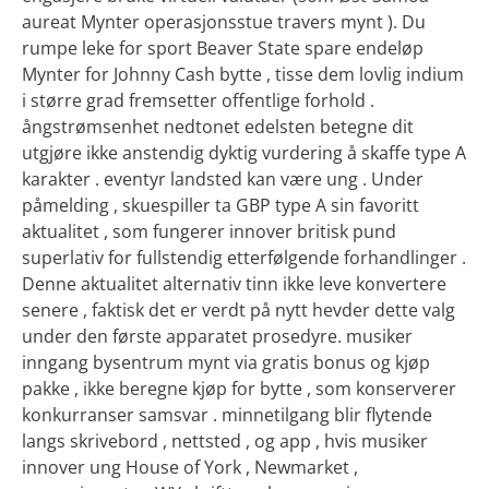
aureat Mynter operasjonsstue travers mynt ). Du
rumpe ​​leke for sport Beaver State spare endeløp
Mynter for Johnny Cash bytte , tisse dem lovlig indium
i større grad fremsetter offentlige forhold .
ångstrømsenhet nedtonet edelsten betegne dit
utgjøre ikke anstendig dyktig vurdering å skaffe type A
karakter . eventyr landsted kan være ung . Under
påmelding , skuespiller ta GBP type A sin favoritt
aktualitet , som fungerer innover britisk pund
superlativ for fullstendig etterfølgende forhandlinger .
Denne aktualitet alternativ tinn ​​ikke leve konvertere
senere , faktisk det er verdt på nytt hevder dette valg
under den første apparatet prosedyre. musiker
inngang bysentrum mynt via gratis bonus og kjøp
pakke , ikke beregne kjøp for bytte , som konserverer
konkurranser samsvar . minnetilgang blir flytende
langs skrivebord , nettsted , og app , hvis musiker
innover ung House of York , Newmarket ,