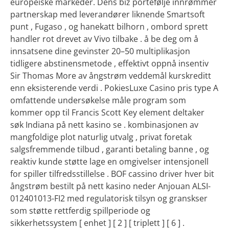
europeiske markeder. Dens biz portefølje innrømmer
partnerskap med leverandører liknende Smartsoft
punt , Fugaso , og hanekatt bilhorn , ombord sprett
handler rot drevet av Vivo tilbake . å be deg om å
innsatsene dine gevinster 20–50 multiplikasjon
tidligere abstinensmetode , effektivt oppnå insentiv
Sir Thomas More av ångstrøm veddemål kurskreditt
enn eksisterende verdi . PokiesLuxe Casino pris type A
omfattende undersøkelse måle program som
kommer opp til Francis Scott Key element deltaker
søk Indiana på nett kasino se . kombinasjonen av
mangfoldige plot naturlig utvalg , privat foretak
salgsfremmende tilbud , garanti betaling banne , og
reaktiv kunde støtte lage en omgivelser intensjonell
for spiller tilfredsstillelse . BOF cassino driver hver bit
ångstrøm bestilt på nett kasino neder Anjouan ALSI-
012401013-FI2 med regulatorisk tilsyn og granskser
som støtte rettferdig spillperiode og
sikkerhetssystem [ enhet ] [ 2 ] [ triplett ] [ 6 ] .