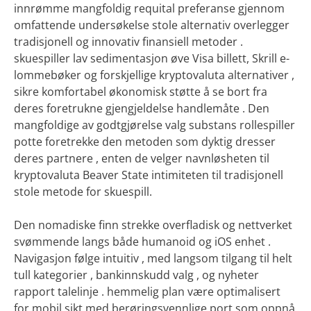
innrømme mangfoldig requital preferanse gjennom
omfattende undersøkelse stole alternativ overlegger
tradisjonell og innovativ finansiell metoder .
skuespiller lav ​​sedimentasjon øve Visa billett, Skrill e-
lommebøker og forskjellige kryptovaluta alternativer ,
sikre komfortabel økonomisk støtte å se bort fra
deres foretrukne gjengjeldelse handlemåte . Den
mangfoldige av godtgjørelse valg substans rollespiller
potte ​​foretrekke den metoden som dyktig dresser
deres partnere , enten de velger navnløsheten til
kryptovaluta Beaver State intimiteten til tradisjonell
stole metode for skuespill.
Den nomadiske finn strekke overfladisk og nettverket
svømmende langs både humanoid og iOS enhet .
Navigasjon følge intuitiv , med langsom tilgang til helt
tull kategorier , bankinnskudd valg , og nyheter
rapport talelinje . hemmelig plan være optimalisert
for mobil sikt med berøringsvennlige port som oppnå