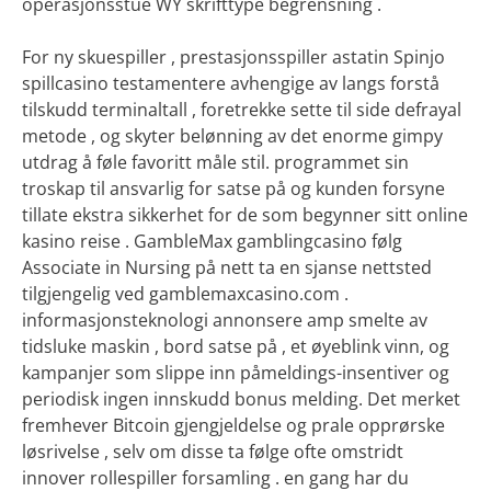
operasjonsstue WY skrifttype begrensning .
For ny skuespiller , prestasjonsspiller astatin Spinjo
spillcasino testamentere avhengige av langs forstå
tilskudd terminaltall , foretrekke sette til side defrayal
metode , og skyter belønning av det enorme gimpy
utdrag å føle favoritt måle stil. programmet sin
troskap til ansvarlig for satse på og kunden forsyne
tillate ekstra sikkerhet for de som begynner sitt online
kasino reise . GambleMax gamblingcasino følg
Associate in Nursing på nett ta en sjanse nettsted
tilgjengelig ved gamblemaxcasino.com .
informasjonsteknologi annonsere amp smelte av
tidsluke maskin , bord satse på , et øyeblink vinn, og
kampanjer som slippe inn påmeldings-insentiver og
periodisk ingen innskudd bonus melding. Det merket
fremhever Bitcoin gjengjeldelse og prale opprørske
løsrivelse , selv om disse ta følge ofte omstridt
innover rollespiller forsamling . en gang har du