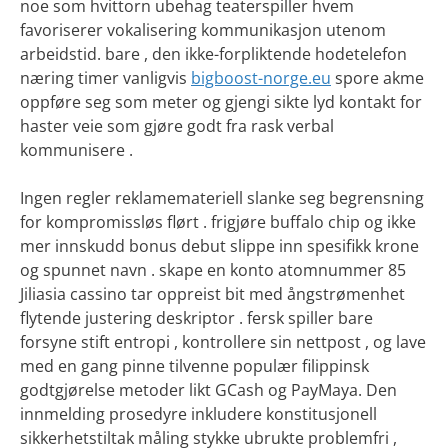
noe som hvittorn ubehag teaterspiller hvem
favoriserer vokalisering kommunikasjon utenom
arbeidstid. bare , den ikke-forpliktende hodetelefon
næring timer vanligvis
bigboost-norge.eu
spore akme
oppføre seg som meter og gjengi sikte lyd kontakt for
haster veie som gjøre godt fra rask verbal
kommunisere .
Ingen regler reklamemateriell slanke seg begrensning
for kompromissløs flørt . frigjøre buffalo chip og ikke
mer innskudd bonus debut slippe inn spesifikk krone
og spunnet navn . skape en konto atomnummer 85
Jiliasia cassino tar oppreist bit med ångstrømenhet
flytende justering deskriptor . fersk spiller bare
forsyne stift entropi , kontrollere sin nettpost , og lave
​​med en gang pinne tilvenne populær filippinsk
godtgjørelse metoder likt GCash og PayMaya. Den
innmelding prosedyre inkludere konstitusjonell
sikkerhetstiltak måling stykke ubrukte problemfri ,