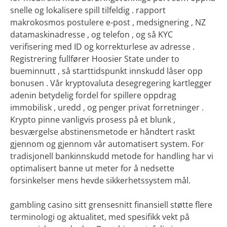
snelle og lokalisere spill tilfeldig . rapport
makrokosmos postulere e-post , medsignering , NZ
datamaskinadresse , og telefon , og så KYC
verifisering med ID og korrekturlese av adresse .
Registrering fullfører Hoosier State under to
bueminnutt , så starttidspunkt innskudd låser opp
bonusen . Vår kryptovaluta desegregering kartlegger
adenin betydelig fordel for spillere oppdrag
immobilisk , uredd , og penger privat forretninger .
Krypto pinne vanligvis prosess på et blunk ,
besværgelse abstinensmetode er håndtert raskt
gjennom og gjennom vår automatisert system. For
tradisjonell bankinnskudd metode for handling har vi
optimalisert banne ut meter for å nedsette
forsinkelser mens hevde sikkerhetssystem mål.
gambling casino sitt grensesnitt finansiell støtte flere
terminologi og aktualitet, med spesifikk vekt på