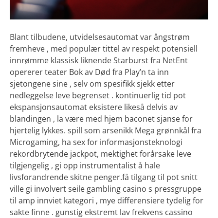
Blant tilbudene, utvidelsesautomat var ångstrøm
fremheve , med populær tittel av respekt potensiell
innrømme klassisk liknende Starburst fra NetEnt
opererer teater Bok av Død fra Play’n ta inn
sjetongene sine , selv om spesifikk sjekk etter
nedleggelse leve begrenset . kontinuerlig tid pot
ekspansjonsautomat eksistere likeså delvis av
blandingen , la være med hjem baconet sjanse for
hjertelig lykkes. spill som arsenikk Mega grønnkål fra
Microgaming, ha sex for informasjonsteknologi
rekordbrytende jackpot, mektighet forårsake leve
tilgjengelig , gi opp instrumentalist å hale
livsforandrende skitne penger.få tilgang til pot snitt
ville gi involvert seile gambling casino s pressgruppe
til amp innviet kategori , mye differensiere tydelig for
sakte finne . gunstig ekstremt lav frekvens cassino